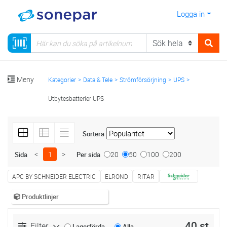
Logga in
Meny
Kategorier
Data & Tele
Strömförsörjning
UPS
Utbytesbatterier UPS
Sortera
<
1
>
20
50
100
200
Sida
Per sida
APC BY SCHNEIDER ELECTRIC
ELROND
RITAR
Produktlinjer
40 st
Filter
Lagerförda
Alla