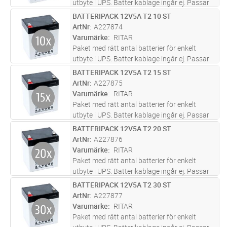
utbyte i UPS. Batterikablage ingår ej. Passar
till följande ups: Eaton Ellipse ECO 500 Eaton
BATTERIPACK 12V5A T2 10 ST
Lägg i kundvagn
ST
3S 550 Eaton 5S 550 Powerware 3105 350VA
ArtNr
A227874
Powerware 5110 5
...läs mer
Varumärke
RITAR
Paket med rätt antal batterier för enkelt
utbyte i UPS. Batterikablage ingår ej. Passar
till: Eaton 3S 550, Powerware 5125 RM 3000i
BATTERIPACK 12V5A T2 15 ST
Lägg i kundvagn
ST
ArtNr
A227875
Varumärke
RITAR
Paket med rätt antal batterier för enkelt
utbyte i UPS. Batterikablage ingår ej. Passar
till: Eaton 9PX 3:1 6/8/11kVA Eaton 9PX
BATTERIPACK 12V5A T2 20 ST
Lägg i kundvagn
ST
5/6kVA Eaton 9SX Eaton 9SX 5/6k
ArtNr
A227876
Powerware 9135 5/6k Pulsar MX 400
...läs
Varumärke
RITAR
mer
Paket med rätt antal batterier för enkelt
utbyte i UPS. Batterikablage ingår ej. Passar
till: Powerware 5125 RM 6000
BATTERIPACK 12V5A T2 30 ST
Lägg i kundvagn
ST
ArtNr
A227877
Varumärke
RITAR
Paket med rätt antal batterier för enkelt