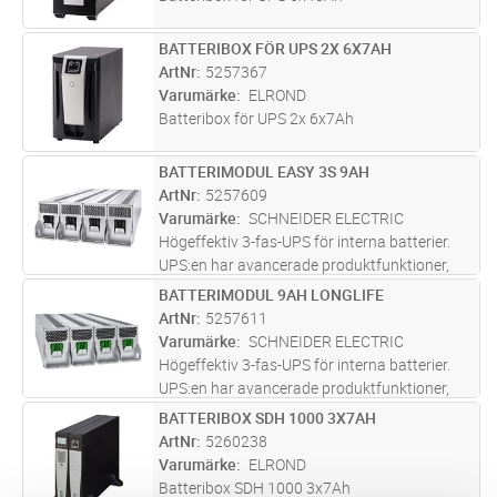
BATTERIBOX FÖR UPS 2X 6X7AH
Lägg i kundvagn
ST
ArtNr
5257367
Varumärke
ELROND
Batteribox för UPS 2x 6x7Ah
BATTERIMODUL EASY 3S 9AH
Lägg i kundvagn
ST
ArtNr
5257609
Varumärke
SCHNEIDER ELECTRIC
Högeffektiv 3-fas-UPS för interna batterier.
UPS:en har avancerade produktfunktioner,
konkurrenskraftiga specifikationer och robust
BATTERIMODUL 9AH LONGLIFE
Lägg i kundvagn
ST
elektrisk design, vilket gör affärskontinuiteten
ArtNr
5257611
enkel i datacentre
...läs mer
Varumärke
SCHNEIDER ELECTRIC
Högeffektiv 3-fas-UPS för interna batterier.
UPS:en har avancerade produktfunktioner,
konkurrenskraftiga specifikationer och robust
BATTERIBOX SDH 1000 3X7AH
Lägg i kundvagn
ST
elektrisk design, vilket gör affärskontinuiteten
ArtNr
5260238
enkel i datacentre
...läs mer
Varumärke
ELROND
Batteribox SDH 1000 3x7Ah