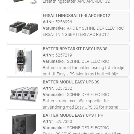
Ersättningsbatteri APC APCRBC132
ERSÄTTNINGSBATTERI APC RBC12
Lägg i kundvagn
ST
ArtNr
5256996
Varumärke
APC BY SCHNEIDER ELECTRIC
ERSÄTTNINGSBATTERI APC RBC12
BATTERIBRYTARKIT EASY UPS 3S
Lägg i kundvagn
ST
ArtNr
5257219
Varumärke
SCHNEIDER ELECTRIC
Batteribrytarkit för batterilösning från tredje
part till Easy-UPS. Monteras i batterihölje
E3SEBC7 (e-nummer: 5257226).
BATTERIMODUL EASY UPS 3S
Lägg i kundvagn
ST
ArtNr
5257232
Varumärke
SCHNEIDER ELECTRIC
Batteristräng med hög kapacitet för
användning med Easy UPS 3S för interna
batterier och Easy UPS 3S tomt batteriskåp
BATTERIMODUL EASY UPS 1 PH
Lägg i kundvagn
ST
(E3SXR6). Varje batteristräng består av fyra 9
ArtNr
5257320
Ah batterimoduler (E3SBTHU).
Varumärke
SCHNEIDER ELECTRIC
Easy UPS SRVS-batteripack, anslutet till en