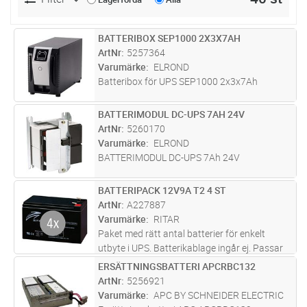
BATTERIBOX SEP1000 2X3X7AH
Lägg i kundvagn
ST
ArtNr
5257364
Varumärke
ELROND
Batteribox för UPS SEP1000 2x3x7Ah
BATTERIMODUL DC-UPS 7AH 24V
Lägg i kundvagn
ST
ArtNr
5260170
Varumärke
ELROND
BATTERIMODUL DC-UPS 7Ah 24V
BATTERIPACK 12V9A T2 4 ST
Lägg i kundvagn
ST
ArtNr
A227887
Varumärke
RITAR
Paket med rätt antal batterier för enkelt
utbyte i UPS. Batterikablage ingår ej. Passar
till: Eaton 5PX 1500/2200 Eaton 5PX
ERSÄTTNINGSBATTERI APCRBC132
Lägg i kundvagn
ST
1500/2200 Powerware 5125 RM
ArtNr
5256921
1000i/1500/1500i Powerware 5130 1250 RT
Varumärke
APC BY SCHNEIDER ELECTRIC
2U/
...läs mer