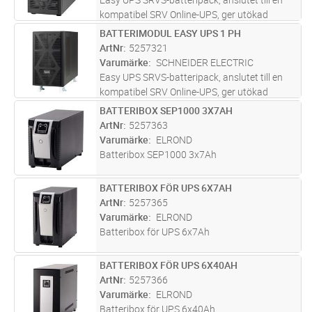
kompatibel SRV Online-UPS, ger utökad
drifttid under långa strömavbrott. Detta 72V
BATTERIMODUL EASY UPS 1 PH
Lägg i kundvagn
ST
SRVS batteripack är kompatibelt med
ArtNr
5257321
2kVA/3kVA SRVS UPS-modeller. Det utö
...läs
Varumärke
SCHNEIDER ELECTRIC
mer
Easy UPS SRVS-batteripack, anslutet till en
kompatibel SRV Online-UPS, ger utökad
drifttid under långa strömavbrott. Detta 240V
BATTERIBOX SEP1000 3X7AH
Lägg i kundvagn
ST
SRVS batteripack är kompatibelt med
ArtNr
5257363
6kVA/10kVA SRVS UPS-modeller. Det u
...läs
Varumärke
ELROND
mer
Batteribox SEP1000 3x7Ah
BATTERIBOX FÖR UPS 6X7AH
Lägg i kundvagn
ST
ArtNr
5257365
Varumärke
ELROND
Batteribox för UPS 6x7Ah
BATTERIBOX FÖR UPS 6X40AH
Lägg i kundvagn
ST
ArtNr
5257366
Varumärke
ELROND
Batteribox för UPS 6x40Ah