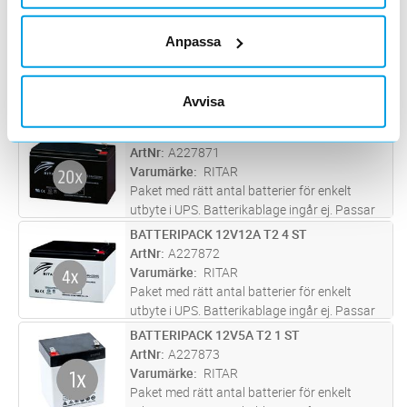
BATTERIPACK 12V5A T2 15 ST
Lägg i kundvagn
ST
Anpassa
ArtNr
A227870
Varumärke
RITAR
Paket med rätt antal batterier för enkelt
Avvisa
utbyte i UPS. Batterikablage ingår ej. Passar
till: Eaton 9PX 10/12 KVA.
BATTERIPACK 12V9A T2 20 ST
Lägg i kundvagn
ST
ArtNr
A227871
Varumärke
RITAR
Paket med rätt antal batterier för enkelt
utbyte i UPS. Batterikablage ingår ej. Passar
till: Eaton 9PX 16/22 KVA
BATTERIPACK 12V12A T2 4 ST
Lägg i kundvagn
ST
ArtNr
A227872
Varumärke
RITAR
Paket med rätt antal batterier för enkelt
utbyte i UPS. Batterikablage ingår ej. Passar
till: Eaton Powerware 5125 2200i
BATTERIPACK 12V5A T2 1 ST
Lägg i kundvagn
ST
ArtNr
A227873
Varumärke
RITAR
Paket med rätt antal batterier för enkelt