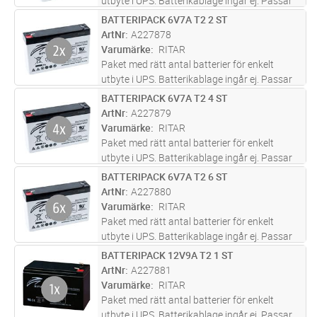
utbyte i UPS. Batterikablage ingår ej. Passar
till: Eaton 9PX EBM 180 Eaton 9SX EBM 5/6k
BATTERIPACK 6V7A T2 2 ST
Lägg i kundvagn
ST
Powerware 9135 EBM R/T3U Pulsar MX EBM
ArtNr
A227878
RT
Varumärke
RITAR
Paket med rätt antal batterier för enkelt
utbyte i UPS. Batterikablage ingår ej. Passar
till: Eaton 5P 650i Rack Powerware 5115 RM
BATTERIPACK 6V7A T2 4 ST
Lägg i kundvagn
ST
500i Pulsar Evolution 500 Rack/650 Rack
ArtNr
A227879
Varumärke
RITAR
Paket med rätt antal batterier för enkelt
utbyte i UPS. Batterikablage ingår ej. Passar
till: Eaton 5P 1150i Rack Eaton 5P 850i Rack
BATTERIPACK 6V7A T2 6 ST
Lägg i kundvagn
ST
Powerware 5115 RM 750i/1000i Pulsar
ArtNr
A227880
Evolution 800 Rack/1100 Ra
...läs mer
Varumärke
RITAR
Paket med rätt antal batterier för enkelt
utbyte i UPS. Batterikablage ingår ej. Passar
till: Eaton 5P 1550i Rack Powerware 5115 RM
BATTERIPACK 12V9A T2 1 ST
Lägg i kundvagn
ST
1500i Pulsar Evolution 1500 Rack
ArtNr
A227881
Varumärke
RITAR
Paket med rätt antal batterier för enkelt
utbyte i UPS. Batterikablage ingår ej. Passar