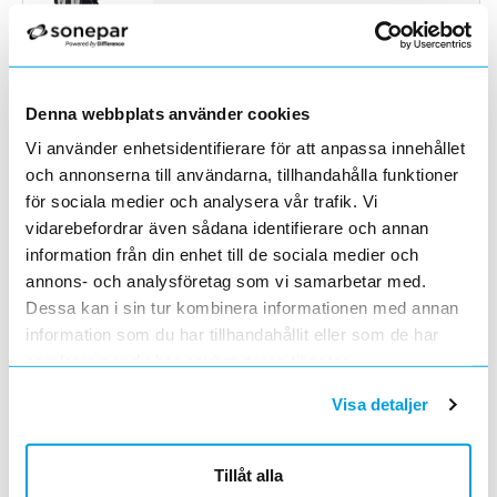
BATTERIBOX SDH 1000 6X7AH
Lägg i kundvagn
ST
ArtNr
5260239
Varumärke
ELROND
Denna webbplats använder cookies
Batteribox SDH 1000 6x7Ah
Vi använder enhetsidentifierare för att anpassa innehållet
BATTERIBOX SDH 2200/3000 6X7AH
Lägg i kundvagn
ST
och annonserna till användarna, tillhandahålla funktioner
ArtNr
5260240
för sociala medier och analysera vår trafik. Vi
Varumärke
ELROND
vidarebefordrar även sådana identifierare och annan
Batteribox SDH 2200/3000 6x7Ah
information från din enhet till de sociala medier och
annons- och analysföretag som vi samarbetar med.
BATTERIBOXSDH 2200/3000 12X7AH
Lägg i kundvagn
ST
Dessa kan i sin tur kombinera informationen med annan
ArtNr
5260241
information som du har tillhandahållit eller som de har
Varumärke
ELROND
Batteribox SDH 2200/3000 12x7Ah
samlat in när du har använt deras tjänster.
Visa detaljer
BATTERI BACK-UPS 1500VA 24V
Lägg i kundvagn
ST
ArtNr
5267763
Varumärke
APC BY SCHNEIDER ELECTRIC
Tillåt alla
APC Back-UPS Pro External Battery Pack