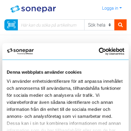
Logga in
Meny
Kategorier
Installationsmateriel
13 - Ljusstyrning, Ur & Spisvakter
Rörelsedetektorer
Denna webbplats använder cookies
Visa produkter från alla underliggande kategorier
Vi använder enhetsidentifierare för att anpassa innehållet
och annonserna till användarna, tillhandahålla funktioner
för sociala medier och analysera vår trafik. Vi
vidarebefordrar även sådana identifierare och annan
information från din enhet till de sociala medier och
annons- och analysföretag som vi samarbetar med.
Infälld
Utanpåliggande
Tillbehör
Dessa kan i sin tur kombinera informationen med annan
information som du har tillhandahållit eller som de har