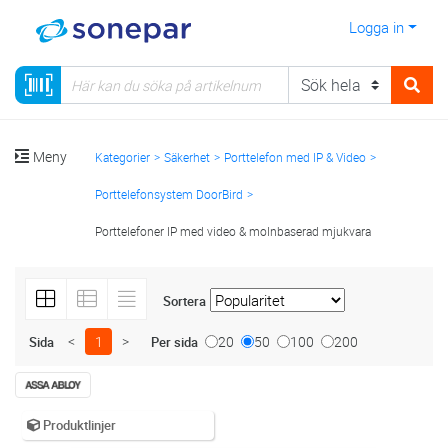
Logga in
Meny
Kategorier
Säkerhet
Porttelefon med IP & Video
Porttelefonsystem DoorBird
Porttelefoner IP med video & molnbaserad mjukvara
Sortera
<
1
>
20
50
100
200
Sida
Per sida
Produktlinjer