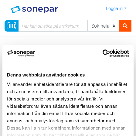
Logga in
Meny
Kategorier
Data & Tele
Aktiva dataprodukter
Trådlös brygga
Denna webbplats använder cookies
Sortera
Vi använder enhetsidentifierare för att anpassa innehållet
och annonserna till användarna, tillhandahålla funktioner
<
1
>
20
50
100
200
Sida
Per sida
för sociala medier och analysera vår trafik. Vi
OMADA BY TP-LINK
vidarebefordrar även sådana identifierare och annan
information från din enhet till de sociala medier och
Produktlinjer
annons- och analysföretag som vi samarbetar med.
Dessa kan i sin tur kombinera informationen med annan
2 st
Filter
information som du har tillhandahållit eller som de har
Lagerförda
Alla