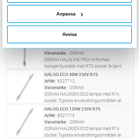
Otroligt små dimensioner för ny
HALOG RÖR 80W KORT R7S
Lägg i kundvagn
ST
revolutionerande armaturdesign. Godkänd för
ArtNr
8327678
Anpassa
användning i öppna armaturer. Briljant
Varumärke
OSRAM
acc
...läs mer
OSRAM HALOLINE PRO rörformad
halogenljuskälla med R7S sockel. Briljant
Avvisa
accentbelysning. Direkt utbytbar med
HALOG RÖR 120W KORT R7S
Lägg i kundvagn
ST
standard rör-halogenlampor. Lägre
ArtNr
8327680
värmebelastning jämfört med
Varumärke
OSRAM
standardversionen. 100 % dimb
...läs mer
OSRAM HALOLINE PRO rörformad
halogenljuskälla med R7S sockel. Briljant
accentbelysning. Direkt utbytbar med
HALOG ECO 48W 230V R7S
Lägg i kundvagn
ST
standard rör-halogenlampor. Lägre
ArtNr
8327712
värmebelastning jämfört med
Varumärke
OSRAM
standardversionen. 100 % dimb
...läs mer
OSRAM HALOGEN ECO lampa med R7s
sockel. Typiska användningsområden är
strålkastare, accentbelysning mm. Mycket
HALOG ECO 120W 230V R7S
Lägg i kundvagn
ST
god färgåtergivning, Ra100. Ljuskällan avger
ArtNr
8327716
lägre värmestrålning jämfört med
Varumärke
OSRAM
traditione
...läs mer
OSRAM HALOGEN ECO lampa med R7s
sockel. Typiska användningsområden är