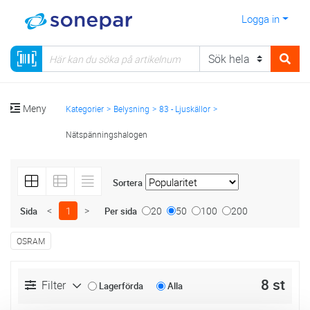
Logga in
Meny
Kategorier
Belysning
83 - Ljuskällor
Nätspänningshalogen
Sortera
<
1
>
20
50
100
200
Sida
Per sida
OSRAM
8 st
Filter
Lagerförda
Alla