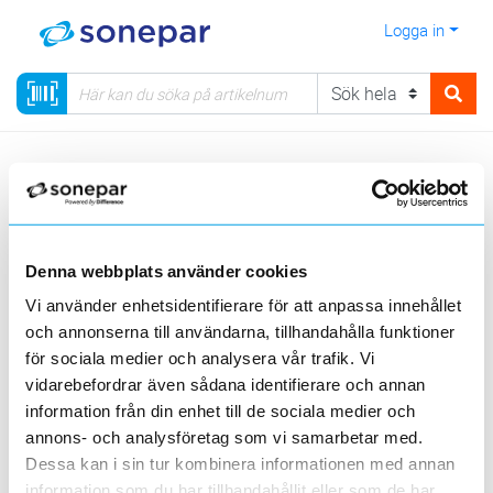
Logga in
Meny
Kategorier
Säkerhet
Kamerabevakning
Kamerabevakning Avigilon Unity
Domekameror H5A infällda inomhus
Denna webbplats använder cookies
Vi använder enhetsidentifierare för att anpassa innehållet
Sortera
och annonserna till användarna, tillhandahålla funktioner
för sociala medier och analysera vår trafik. Vi
<
1
>
20
50
100
200
Sida
Per sida
vidarebefordrar även sådana identifierare och annan
information från din enhet till de sociala medier och
AVIGILON UNITY
annons- och analysföretag som vi samarbetar med.
Dessa kan i sin tur kombinera informationen med annan
information som du har tillhandahållit eller som de har