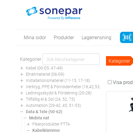
Mina sidor
Produkter
Lagerrensning
Kategorier
Kategorier
Kabel (00-05, 47-49)
Elnätmateriel (06-09)
Installationsmateriel (11-15, 17-18)
Visa produ
Verktyg, PPE & Förnödenheter (16,42,53,94)
Ledningsskydd & Fördelning (20-28)
Tillfällig el & Sol (24, 52, 75)
Automation (29-42, 45, 51-53)
Data & Tele (50-62)
Mobila nät
Fiberprodukter FTTA
Kabelklämmor