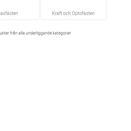
axfästen
Kraft och Optofästen
kter från alla underliggande kategorier
fiber