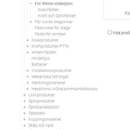
För 40mm vinkeljärn
Koaxfästen
Ko
Kraft och Optofästen
För runda stegpinnar
Fästvinkel för stege
Visa produ
Fäste för ramben
Koaxprodukter
Kraftprodukter PTTA
Antennfästen
Hinderljus
Batterier
Installationsprodukter
Mekaniska tätningar
Märkningsmateriel
Hexatronic InOne kommunikationssystem för kraft och 
LAN-produkter
Optoprodukter
Optokanalisation
Telestativ
Kopplingsmateriel
Skåp och rack