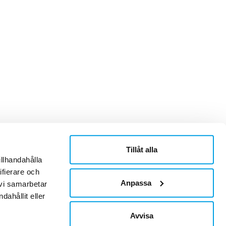
Tillåt alla
ner
Om Sonepar
illhandahålla
or
Historik
ifierare och
Kontaktblad
Ledningsgrupp
Anpassa
 vi samarbetar
Hållbarhet
ahållit eller
Jobb & Karriär
Leverantör
Avvisa