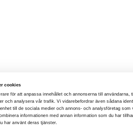
r cookies
Webbshop
Digitala kataloger/ publikatio
rare för att anpassa innehållet och annonserna till användarna, t
darvillkor
Leverans- och betalningsvillk
er och analysera vår trafik. Vi vidarebefordrar även sådana ident
ritetspolicy
Elektronisk kommunikation
ttider
Produktväljare
 enhet till de sociala medier och annons- och analysföretag som
und/användare
ombinera informationen med annan information som du har tillhand
 varumärken
u har använt deras tjänster.