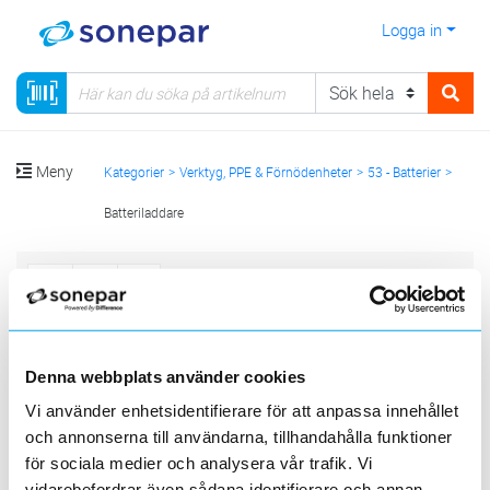
Logga in
Meny
Kategorier
Verktyg, PPE & Förnödenheter
53 - Batterier
Batteriladdare
Sortera
<
1
>
20
50
100
200
Sida
Per sida
Denna webbplats använder cookies
ENERGIZER
VARTA
Vi använder enhetsidentifierare för att anpassa innehållet
Produktlinjer
och annonserna till användarna, tillhandahålla funktioner
för sociala medier och analysera vår trafik. Vi
4 st
Filter
Lagerförda
Alla
vidarebefordrar även sådana identifierare och annan