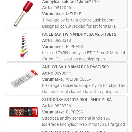
Ändhylsa isolerad 1,5mm² L10
Lägg i kundvagn
ST
EEB0160.
ArtNr
0812056
Varumärke
MELBYE
Tillverkad av förtent elektrolytisk koppar.
Designad och utvecklad för att förstärka
flertrådig kabel vid terminering.
ISOLERAD TWINÄNDHYLSA A2,5-13ET2
Lägg i kundvagn
ST
Driftstemperatur -20 till +105°C. Använd
ArtNr
0823318
1661354 Presstång Click & Crimp vid pre
...läs
Varumärke
ELPRESS
mer
Isolerad TWIN-ändhylsa ET, 2,5 mm2.Material
förtent Cu, isolation av polypropen
Rekommenderat verktyg EEB0160.
ÄNDHYLSA 1,0 8MM RÖD PÅSE/500
Lägg i kundvagn
ST
ArtNr
0890844
Varumärke
WEIDMÜLLER
Elektrogalvaniserad kopparhylsa för skydd av
skalade flexibla kabelledare. Krimpning av
kabelns ändhylsor skyddar kablarna och ger
STRÖDOSA SD4016 ISOL. ÄNDHYLSA
Lägg i kundvagn
ST
permanent stabila elektriska anslutningar.
ArtNr
0823326
Varumärke
ELPRESS
Strödosa ändhylsor innehållande 150
isolerade ändhylsor 4-16 mm2 typ ET färgkod
W