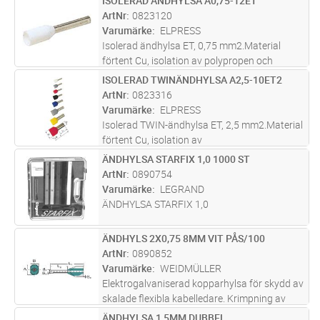
ISOLERAD ÄNDHYLSA A0,75-12ET
Lägg i kundvagn
ST
ArtNr
0823120
Varumärke
ELPRESS
Isolerad ändhylsa ET, 0,75 mm2.Material
förtent Cu, isolation av polypropen och
färgkod W.Rekommenderat verktyg EEB0160.
ISOLERAD TWINÄNDHYLSA A2,5-10ET2
Lägg i kundvagn
ST
ArtNr
0823316
Varumärke
ELPRESS
Isolerad TWIN-ändhylsa ET, 2,5 mm2.Material
förtent Cu, isolation av
polypropenRekommenderat verktyg
ÄNDHYLSA STARFIX 1,0 1000 ST
Lägg i kundvagn
FP
EEB0160.
ArtNr
0890754
Varumärke
LEGRAND
ÄNDHYLSA STARFIX 1,0
ÄNDHYLS 2X0,75 8MM VIT PÅS/100
Lägg i kundvagn
ST
ArtNr
0890852
Varumärke
WEIDMÜLLER
Elektrogalvaniserad kopparhylsa för skydd av
skalade flexibla kabelledare. Krimpning av
kabelns ändhylsor skyddar kablarna och ger
ÄNDHYLSA 1,5MM DUBBEL