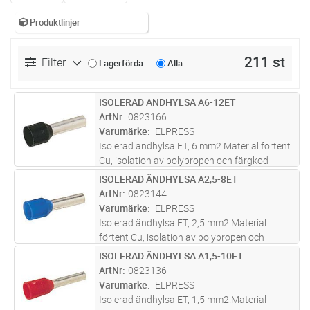
Produktlinjer
211 st
Filter
Lagerförda
Alla
ISOLERAD ÄNDHYLSA A6-12ET
Lägg i kundvagn
ST
ArtNr
0823166
Varumärke
ELPRESS
Isolerad ändhylsa ET, 6 mm2.Material förtent
Cu, isolation av polypropen och färgkod
W.Rekommenderat verktyg EEB0160.
ISOLERAD ÄNDHYLSA A2,5-8ET
Lägg i kundvagn
ST
ArtNr
0823144
Varumärke
ELPRESS
Isolerad ändhylsa ET, 2,5 mm2.Material
förtent Cu, isolation av polypropen och
färgkod W.Rekommenderat verktyg EEB0160.
ISOLERAD ÄNDHYLSA A1,5-10ET
Lägg i kundvagn
ST
ArtNr
0823136
Varumärke
ELPRESS
Isolerad ändhylsa ET, 1,5 mm2.Material