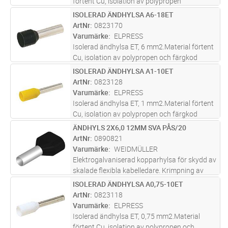
förtent Cu, isolation av polypropen
Rekommenderat verktyg GEB4010C-TWIN
ISOLERAD ÄNDHYLSA A6-18ET
Lägg i kundvagn
ST
eller EEB0160.
ArtNr
0823170
Varumärke
ELPRESS
Isolerad ändhylsa ET, 6 mm2.Material förtent
Cu, isolation av polypropen och färgkod
W.Rekommenderat verktyg EEB0160.
ISOLERAD ÄNDHYLSA A1-10ET
Lägg i kundvagn
ST
ArtNr
0823128
Varumärke
ELPRESS
Isolerad ändhylsa ET, 1 mm2.Material förtent
Cu, isolation av polypropen och färgkod
W.Rekommenderat verktyg EEB0160.
ÄNDHYLS 2X6,0 12MM SVA PÅS/20
Lägg i kundvagn
ST
ArtNr
0890821
Varumärke
WEIDMÜLLER
Elektrogalvaniserad kopparhylsa för skydd av
skalade flexibla kabelledare. Krimpning av
kabelns ändhylsor skyddar kablarna och ger
ISOLERAD ÄNDHYLSA A0,75-10ET
Lägg i kundvagn
ST
permanent stabila elektriska anslutningar.
ArtNr
0823118
Varumärke
ELPRESS
Isolerad ändhylsa ET, 0,75 mm2.Material
förtent Cu, isolation av polypropen och