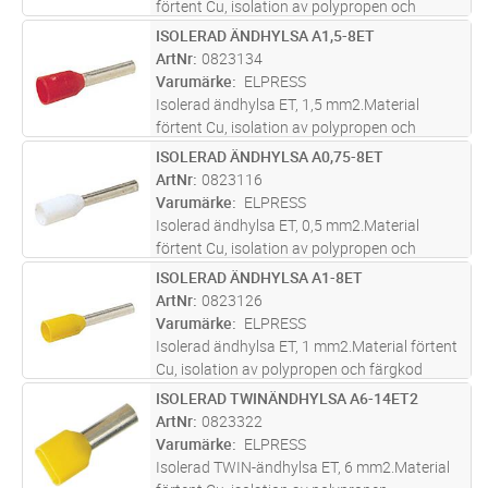
förtent Cu, isolation av polypropen och
färgkod W.Rekommenderat verktyg EEB0160.
ISOLERAD ÄNDHYLSA A1,5-8ET
Lägg i kundvagn
ST
ArtNr
0823134
Varumärke
ELPRESS
Isolerad ändhylsa ET, 1,5 mm2.Material
förtent Cu, isolation av polypropen och
färgkod W.Rekommenderat verktyg EEB0160.
ISOLERAD ÄNDHYLSA A0,75-8ET
Lägg i kundvagn
ST
ArtNr
0823116
Varumärke
ELPRESS
Isolerad ändhylsa ET, 0,5 mm2.Material
förtent Cu, isolation av polypropen och
färgkod W.Rekommenderat verktyg EEB0160.
ISOLERAD ÄNDHYLSA A1-8ET
Lägg i kundvagn
ST
ArtNr
0823126
Varumärke
ELPRESS
Isolerad ändhylsa ET, 1 mm2.Material förtent
Cu, isolation av polypropen och färgkod
W.Rekommenderat verktyg EEB0160.
ISOLERAD TWINÄNDHYLSA A6-14ET2
Lägg i kundvagn
ST
ArtNr
0823322
Varumärke
ELPRESS
Isolerad TWIN-ändhylsa ET, 6 mm2.Material