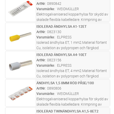
permanent stabila elektriska anslutningar.
ArtNr
0890842
Varumärke
WEIDMÜLLER
Elektrogalvaniserad kopparhylsa för skydd av
skalade flexibla kabelledare. Krimpning av
kabelns ändhylsor skyddar kablarna och ger
ISOLERAD ÄNDHYLSA A1-12ET
Lägg i kundvagn
ST
permanent stabila elektriska anslutningar.
ArtNr
0823130
Varumärke
ELPRESS
Isolerad ändhylsa ET, 1 mm2.Material förtent
Cu, isolation av polypropen och färgkod
W.Rekommenderat verktyg EEB0160.
ISOLERAD ÄNDHYLSA A4-10ET
Lägg i kundvagn
ST
ArtNr
0823156
Varumärke
ELPRESS
Isolerad ändhylsa ET, 4 mm2.Material förtent
Cu, isolation av polypropen och färgkod
W.Rekommenderat verktyg EEB0160.
ÄNDHYLSA 1,5 8MM RÖD PÅSE/100
Lägg i kundvagn
ST
ArtNr
0890806
Varumärke
WEIDMÜLLER
Elektrogalvaniserad kopparhylsa för skydd av
skalade flexibla kabelledare. Krimpning av
kabelns ändhylsor skyddar kablarna och ger
ISOLERAD TWINÄNDHYLSA A1,5-8ET2
Lägg i kundvagn
ST