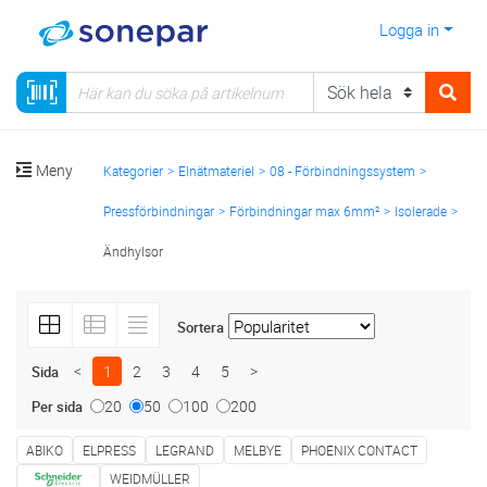
Logga in
Meny
Kategorier
Elnätmateriel
08 - Förbindningssystem
Pressförbindningar
Förbindningar max 6mm²
Isolerade
Ändhylsor
Sortera
<
1
2
3
4
5
>
Sida
20
50
100
200
Per sida
ABIKO
ELPRESS
LEGRAND
MELBYE
PHOENIX CONTACT
WEIDMÜLLER