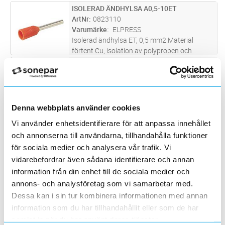
Rekommenderat verktyg EEB0160.
ISOLERAD ÄNDHYLSA A0,5-10ET
Lägg i kundvagn
ST
ArtNr
0823110
Varumärke
ELPRESS
Isolerad ändhylsa ET, 0,5 mm2.Material
förtent Cu, isolation av polypropen och
färgkod W.Rekommenderat verktyg EEB0160.
ISOLERAD TWINÄNDHYLSA A1,5-12ET2
Lägg i kundvagn
ST
ArtNr
0823314
Varumärke
ELPRESS
Isolerad TWIN-ändhylsa ET, 1,5 mm2.Material
förtent Cu, isolation av polypropen
Denna webbplats använder cookies
Rekommenderat verktyg EEB0160.
ÄNDHYLSA 1,0 8MM GUL PÅSE/500
Lägg i kundvagn
ST
Vi använder enhetsidentifierare för att anpassa innehållet
ArtNr
0890834
och annonserna till användarna, tillhandahålla funktioner
Varumärke
WEIDMÜLLER
för sociala medier och analysera vår trafik. Vi
Elektrogalvaniserad kopparhylsa för skydd av
vidarebefordrar även sådana identifierare och annan
skalade flexibla kabelledare. Krimpning av
information från din enhet till de sociala medier och
kabelns ändhylsor skyddar kablarna och ger
ISOLERAD TWINÄNDHYLSA A10-14ET2
Lägg i kundvagn
ST
permanent stabila elektriska anslutningar.
annons- och analysföretag som vi samarbetar med.
ArtNr
0823324
Dessa kan i sin tur kombinera informationen med annan
Varumärke
ELPRESS
Isolerad TWIN-ändhylsa ET, 10 mm2.Material
information som du har tillhandahållit eller som de har
förtent Cu, isolation av polypropen
samlat in när du har använt deras tjänster.