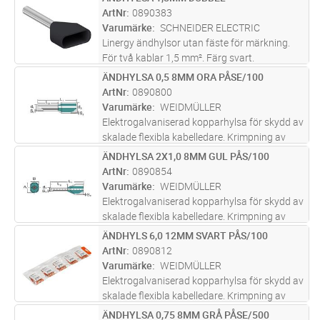
Lägg i kundvagn
FP
permanent stabila elektriska anslutningar.
ArtNr
0890383
Varumärke
SCHNEIDER ELECTRIC
Linergy ändhylsor utan fäste för märkning.
För två kablar 1,5 mm². Färg svart.
Förpackning 5 set om 100 stycken.
ÄNDHYLSA 0,5 8MM ORA PÅSE/100
Lägg i kundvagn
ST
Omgivningsluftens temperatur vid drift är
ArtNr
0890800
mellan -20 °C och 105 °C. Den uppfyller
...läs
Varumärke
WEIDMÜLLER
mer
Elektrogalvaniserad kopparhylsa för skydd av
skalade flexibla kabelledare. Krimpning av
kabelns ändhylsor skyddar kablarna och ger
ÄNDHYLSA 2X1,0 8MM GUL PÅS/100
Lägg i kundvagn
ST
permanent stabila elektriska anslutningar.
ArtNr
0890854
Varumärke
WEIDMÜLLER
Elektrogalvaniserad kopparhylsa för skydd av
skalade flexibla kabelledare. Krimpning av
kabelns ändhylsor skyddar kablarna och ger
ÄNDHYLS 6,0 12MM SVART PÅS/100
Lägg i kundvagn
ST
permanent stabila elektriska anslutningar.
ArtNr
0890812
Varumärke
WEIDMÜLLER
Elektrogalvaniserad kopparhylsa för skydd av
skalade flexibla kabelledare. Krimpning av
kabelns ändhylsor skyddar kablarna och ger
ÄNDHYLSA 0,75 8MM GRÅ PÅSE/500
Lägg i kundvagn
ST