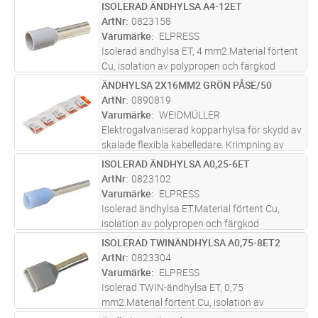
kabelns ändhylsor skyddar kablarna och ger
ISOLERAD ÄNDHYLSA A4-12ET
Lägg i kundvagn
ST
permanent stabila elektriska anslutningar.
ArtNr
0823158
Varumärke
ELPRESS
Isolerad ändhylsa ET, 4 mm2.Material förtent
Cu, isolation av polypropen och färgkod
W.Rekommenderat verktyg EEB0160.
ÄNDHYLSA 2X16MM2 GRÖN PÅSE/50
Lägg i kundvagn
ST
ArtNr
0890819
Varumärke
WEIDMÜLLER
Elektrogalvaniserad kopparhylsa för skydd av
skalade flexibla kabelledare. Krimpning av
kabelns ändhylsor skyddar kablarna och ger
ISOLERAD ÄNDHYLSA A0,25-6ET
Lägg i kundvagn
ST
permanent stabila elektriska anslutningar.
ArtNr
0823102
Varumärke
ELPRESS
Isolerad ändhylsa ET.Material förtent Cu,
isolation av polypropen och färgkod
W.Rekommenderat verktyg EEB0160.
ISOLERAD TWINÄNDHYLSA A0,75-8ET2
Lägg i kundvagn
ST
ArtNr
0823304
Varumärke
ELPRESS
Isolerad TWIN-ändhylsa ET, 0,75
mm2.Material förtent Cu, isolation av
polypropen Rekommenderat verktyg