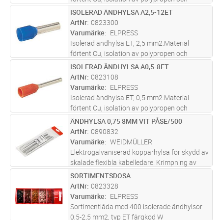
färgkod W.Rekommenderat verktyg EEB0160.
ISOLERAD ÄNDHYLSA A2,5-12ET
Lägg i kundvagn
ST
ArtNr
0823300
Varumärke
ELPRESS
Isolerad ändhylsa ET, 2,5 mm2.Material
förtent Cu, isolation av polypropen och
färgkod W.Rekommenderat verktyg EEB0160.
ISOLERAD ÄNDHYLSA A0,5-8ET
Lägg i kundvagn
ST
ArtNr
0823108
Varumärke
ELPRESS
Isolerad ändhylsa ET, 0,5 mm2.Material
förtent Cu, isolation av polypropen och
färgkod W.Rekommenderat verktyg EEB0160.
ÄNDHYLSA 0,75 8MM VIT PÅSE/500
Lägg i kundvagn
ST
ArtNr
0890832
Varumärke
WEIDMÜLLER
Elektrogalvaniserad kopparhylsa för skydd av
skalade flexibla kabelledare. Krimpning av
kabelns ändhylsor skyddar kablarna och ger
SORTIMENTSDOSA
Lägg i kundvagn
ST
permanent stabila elektriska anslutningar.
ArtNr
0823328
Varumärke
ELPRESS
Sortimentlåda med 400 isolerade ändhylsor
0,5-2,5 mm2, typ ET färgkod W