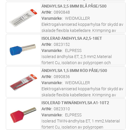
ÄNDHYLSA 2,5 8MM BLÅ PÅSE/500
Lägg i kundvagn
ST
ArtNr
0890848
Varumärke
WEIDMÜLLER
Elektrogalvaniserad kopparhylsa för skydd av
skalade flexibla kabelledare. Krimpning av
kabelns ändhylsor skyddar kablarna och ger
ISOLERAD ÄNDHYLSA A2,5-18ET
Lägg i kundvagn
ST
permanent stabila elektriska anslutningar.
ArtNr
0823152
Varumärke
ELPRESS
Isolerad ändhylsa ET, 2,5 mm2.Material
förtent Cu, isolation av polypropen och
färgkod W.Rekommenderat verktyg EEB0160.
ÄNDHYLSA 1,5 8MM RÖD PÅSE/500
Lägg i kundvagn
ST
ArtNr
0890836
Varumärke
WEIDMÜLLER
Elektrogalvaniserad kopparhylsa för skydd av
skalade flexibla kabelledare. Krimpning av
kabelns ändhylsor skyddar kablarna och ger
ISOLERAD TWINÄNDHYLSA A1-10T2
Lägg i kundvagn
ST
permanent stabila elektriska anslutningar.
ArtNr
0823310
Varumärke
ELPRESS
Isolerad TWIN-ändhylsa ET, 1 mm2.Material
förtent Cu, isolation av polypropen