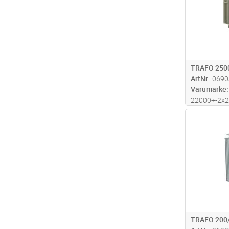
TRAFO 250
ArtNr
0690
Varumärke
22000+-2x2
Pk= 17619
Antal
LxBxH=2030
kg
TRAFO 200