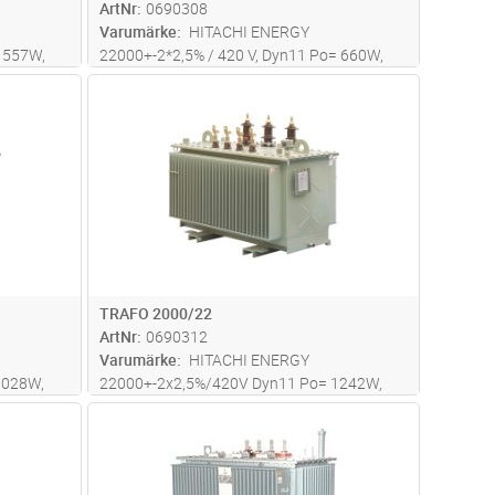
ArtNr
0690308
Varumärke
HITACHI ENERGY
= 557W,
22000+-2*2,5% / 420 V, Dyn11 Po= 660W,
Pk= 7238W, Uk= 6% Dim L*B*H=
dvagn
Lägg i kundvagn
Antal
ST
t:
1640*980*1900mm Totalvikt: 3521kg .
TRAFO 2000/22
ArtNr
0690312
Varumärke
HITACHI ENERGY
1028W,
22000+-2x2,5%/420V Dyn11 Po= 1242W,
Pk= 14285W, Uk=6%,
dvagn
Lägg i kundvagn
Antal
ST
ikt 4390
LxBxH=1820*1270*1990mm Totalvikt 4736
kg