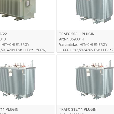
0/22
TRAFO 50/11 PLUGIN
313
ArtNr
0690314
HITACHI ENERGY
Varumärke
HITACHI ENERGY
,5%/420V Dyn11 Po= 1500W,
11000+-2x2,5%/420V Dyn11 Po=
W, Uk=6%
Pk=714W Uk=4% LxBxH=950*65
Lägg i kundvagn
Lägg i kun
ST
Antal
ST
*1270*2040mm Totalvikt 6016
Totalvikt 552 kg, inkl HV plug in an
/11 PLUGIN
TRAFO 315/11 PLUGIN