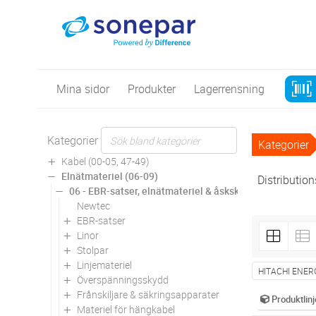
Mina sidor
Produkter
Lagerrensning
Kategorier
Kategorier
Kabel (00-05, 47-49)
Elnätmateriel (06-09)
Distributio
06 - EBR-satser, elnätmateriel & åskskydd
Newtec
EBR-satser
Linor
Stolpar
Linjemateriel
HITACHI ENER
Överspänningsskydd
Frånskiljare & säkringsapparater
Produktlinj
Materiel för hängkabel