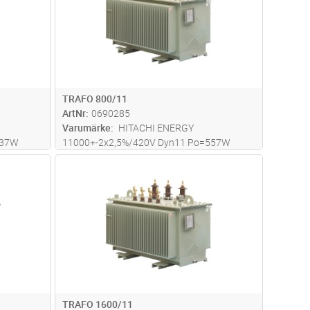
TRAFO 800/11
ArtNr
0690285
Varumärke
HITACHI ENERGY
437W
11000+-2x2,5%/420V Dyn11 Po=557W
Pk=5714W Uk=6%
dvagn
Lägg i kundvagn
Antal
ST
kt 2256
LxBxH=1570*950*1685mm TotalVikt 3257
kg
TRAFO 1600/11