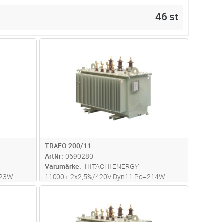
46 st
dvagn
Lägg i kundvagn
Antal
ST
TRAFO 200/11
ArtNr
0690280
Varumärke
HITACHI ENERGY
123W
11000+-2x2,5%/420V Dyn11 Po=214W
Pk=1920W Uk=4%
dvagn
Lägg i kundvagn
Antal
ST
kt 822 kg
LxBxH=1150*700*1280mm totalvikt 1180 kg