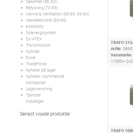
Säkerhet (58, 63)
Belysning (70-83)
Värme & Ventilation (85-89, 93-94)
Hemelektronik (93-94)
e-Mobility
Solenergisystem
Ex/ATEX
TRAFO 315
Transmission
ArtNr
0690
Cylinda
Varumärke
Excel
11000+-2x
TradeForce
Pk=2666W 
Nyheter på lager
Antal
LxBxH=1210
Nyheter i sortimentet
kg
Kampanjer
Lagerrensning
Tjänster
Kataloger
Senast visade produkter
TRAFO 100