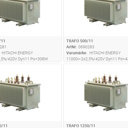
/11
TRAFO 500/11
281
ArtNr
0690283
HITACHI ENERGY
Varumärke
HITACHI ENERGY
2,5%/420V Dyn11 Po=308W
11000+-2x2,5%/420V Dyn11 Po=
Uk=4%
Pk=3714W Uk=4%
Lägg i kundvagn
Lägg i kun
ST
Antal
ST
*800*1385mm Totalvikt 1513
LxBxH=1370*830*1715mm TotalVi
kg
0/11
TRAFO 1250/11