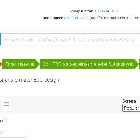
Sonepar order:
0771-39 10 00
Journummer:
0771-39 10 00
(utanför normal arbetstid, Ton
Elnätmateriel
06 - EBR-satser, elnätmateriel & åskskydd
nstransformator ECO-design
Sortera
GY
er