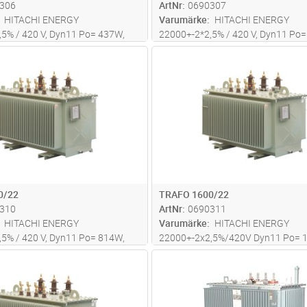
306
ArtNr
0690307
HITACHI ENERGY
Varumärke
HITACHI ENERGY
5% / 420 V, Dyn11 Po= 437W,
22000+-2*2,5% / 420 V, Dyn11 Po
 Uk= 4% Dim L*B*H=
Pk= 5714W, Uk= 6% Dim
Lägg i kundvagn
Lägg i kun
ST
Antal
ST
715mm Totalvikt: 2382kg.
L*B*H=1580*950*1765mm Totalvik
3251kg.
0/22
TRAFO 1600/22
310
ArtNr
0690311
HITACHI ENERGY
Varumärke
HITACHI ENERGY
5% / 420 V, Dyn11 Po= 814W,
22000+-2x2,5%/420V Dyn11 Po= 
 Uk= 6% Dim L*B*H=
Pk= 11428W, Uk=6%,
Lägg i kundvagn
Lägg i kun
ST
Antal
ST
1955mm Totalvikt: 4034kg
LxBxH=1710*1090*1960mm Totalv
kg