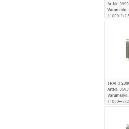
ArtNr
0690
Varumärke
11000-2x2
Pk=7238W 
Antal
LxBxH=1590
TRAFO 200
ArtNr
0690
Varumärke
11000+-2x
Pk=14285W
Antal
LxBxH=1760
kg