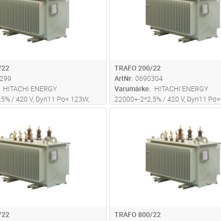
/22
TRAFO 200/22
299
ArtNr
0690304
HITACHI ENERGY
Varumärke
HITACHI ENERGY
5% / 420 V, Dyn11 Po= 123W,
22000+-2*2,5% / 420 V, Dyn11 Po
 Uk= 4% Dim L*B*H=
Pk= 1920W, Uk= 4% Dim L*B*H=
Lägg i kundvagn
Lägg i kun
ST
Antal
ST
300mm Totalvikt: 822 kg.
1200*730*1350mm Totalvikt: 1267
/22
TRAFO 800/22