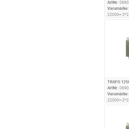
ArtNr
0690
Varumärke
22000+-2*2,
Pk= 3714W,
Antal
1370*860*1
TRAFO 125
ArtNr
0690
Varumärke
22000+-2*2,
Pk= 9047W,
Antal
1670*1010*