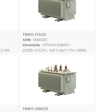
TRAFO 315/22
ArtNr
0690305
Varumärke
HITACHI ENERGY
= 214W,
22000+-2*2,5% / 420 V, Dyn11 Po= 308W,
Pk= 2666W, Uk= 4% Dim L*B*H=
dvagn
Lägg i kundvagn
Antal
ST
 kg
1230*810*1470mm Totalvikt: 1565 kg
TRAFO 1000/22