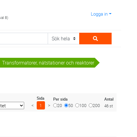
Logga in
val 8)
Transformatorer, nätstationer och reaktorer
Sida
Antal
Per sida
<
1
>
20
50
100
200
46 st