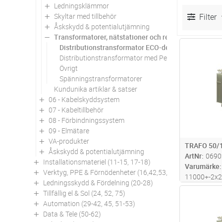
Ledningsklämmor
Skyltar med tillbehör
Filter
Åskskydd & potentialutjämning
Transformatorer, nätstationer och reaktorer
Distributionstransformator ECO-design
Antal
Distributionstransformator med Petersenspole
Övrigt
Spänningstransformatorer
Kundunika artiklar & satser
06 - Kabelskyddsystem
07 - Kabeltillbehör
08 - Förbindningssystem
09 - Elmätare
VA-produkter
TRAFO 50/
Åskskydd & potentialutjämning
ArtNr
0690
Installationsmateriel (11-15, 17-18)
Varumärke
Verktyg, PPE & Förnödenheter (16,42,53,94)
11000+-2x
Ledningsskydd & Fördelning (20-28)
Pk=714W U
Tillfällig el & Sol (24, 52, 75)
Antal
Totalvikt 55
Automation (29-42, 45, 51-53)
Data & Tele (50-62)