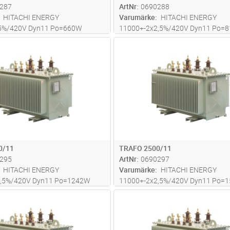
287
ArtNr
0690288
HITACHI ENERGY
Varumärke
HITACHI ENERGY
,5%/420V Dyn11 Po=660W
11000+-2x2,5%/420V Dyn11 Po=
Uk=6%
Pk=9047W Uk=6%
Lägg i kundvagn
Lägg i kun
ST
Antal
ST
*980*1835mm Totalvikt 3371kg
LxBxH=1670*1010*1885mm Totalv
kg
0/11
TRAFO 2500/11
295
ArtNr
0690297
HITACHI ENERGY
Varumärke
HITACHI ENERGY
2,5%/420V Dyn11 Po=1242W
11000+-2x2,5%/420V Dyn11 Po=
 Uk=6%
Pk=17619W Uk=6%
Lägg i kundvagn
Lägg i kun
ST
Antal
ST
*1270*1940mm Totalvikt 4587
LxBxH=2030*1270*1965mm Totalv
kg