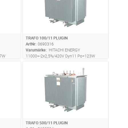
TRAFO 100/11 PLUGIN
ArtNr
0690316
Varumärke
HITACHI ENERGY
77W
11000+-2x2,5%/420V Dyn11 Po=123W
0*1100mm
Pk=1190W Uk=4%
dvagn
Lägg i kundvagn
Antal
ST
slutningar
LxBxH=1050*700*1300mm Totalvikt 822 kg ,
inkl HV plug in anslutningar
TRAFO 500/11 PLUGIN