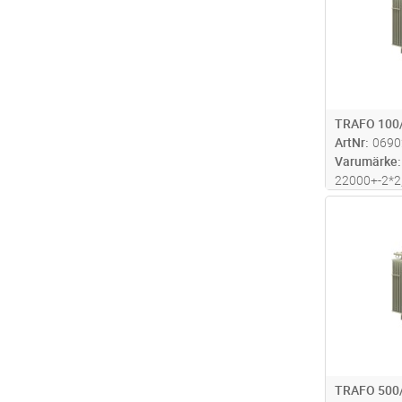
TRAFO 100
ArtNr
0690
Varumärke
22000+-2*2,
Pk= 1190W,
Antal
1050*700*1
TRAFO 500