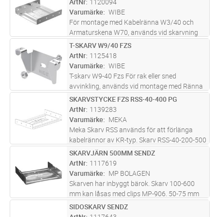
ArtNr
1120094
form av T-avgrening kan
...läs mer
Varumärke
WIBE
För montage med Kabelränna W3/40 och
Armaturskena W70, används vid skarvning
och som bärok varmförzinkad
T-SKARV W9/40 FZS
Lägg i kundvagn
ST
ArtNr
1125418
Varumärke
WIBE
T-skarv W9-40 Fzs För rak eller sned
avvinkling, används vid montage med Ränna
W1/40 och W3/40
SKARVSTYCKE FZS RSS-40-400 PG
Lägg i kundvagn
ST
ArtNr
1139283
Varumärke
MEKA
Meka Skarv RSS används för att förlänga
kabelrännor av KR-typ. Skarv RSS-40-200-500
kan också användas som del av bärok.
SKARVJÄRN 500MM SENDZ
Lägg i kundvagn
ST
montage av kabelrännor i taket är möjligt med
ArtNr
1117619
PS-skenor och PF-fästen, till vä
...läs mer
Varumärke
MP BOLAGEN
Skarven har inbyggt bärok. Skarv 100-600
mm kan låsas med clips MP-906. 50-75 mm
har inbyggda friktionslås. Maxlast för bäroket
SIDOSKARV SENDZ
Lägg i kundvagn
ST
i skarven = 150 kg vid jämnt fördelad last.
ArtNr
1117643