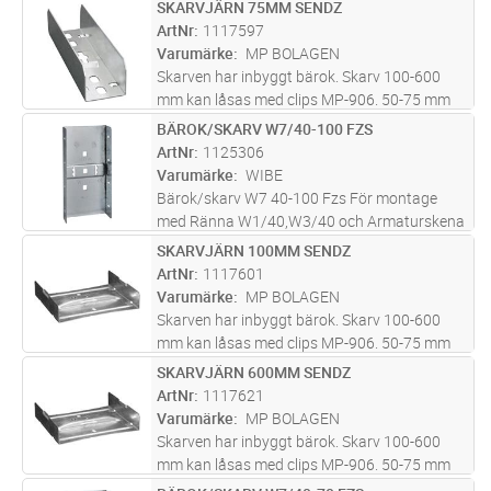
har inbyggda friktionslås. Maxlast för bäroket
SKARVJÄRN 75MM SENDZ
Lägg i kundvagn
ST
i skarven = 150 kg vid jämnt fördelad last.
ArtNr
1117597
Brottlast: = 1,7 ggr max
...läs mer
Varumärke
MP BOLAGEN
Skarven har inbyggt bärok. Skarv 100-600
mm kan låsas med clips MP-906. 50-75 mm
har inbyggda friktionslås. Maxlast för bäroket
BÄROK/SKARV W7/40-100 FZS
Lägg i kundvagn
ST
i skarven = 150 kg vid jämnt fördelad last.
ArtNr
1125306
Brottlast: = 1,7 ggr max
...läs mer
Varumärke
WIBE
Bärok/skarv W7 40-100 Fzs För montage
med Ränna W1/40,W3/40 och Armaturskena
W70, används vid skarvning och som bärok
SKARVJÄRN 100MM SENDZ
Lägg i kundvagn
ST
ArtNr
1117601
Varumärke
MP BOLAGEN
Skarven har inbyggt bärok. Skarv 100-600
mm kan låsas med clips MP-906. 50-75 mm
har inbyggda friktionslås. Maxlast för bäroket
SKARVJÄRN 600MM SENDZ
Lägg i kundvagn
ST
i skarven = 150 kg vid jämnt fördelad last.
ArtNr
1117621
Brottlast: = 1,7 ggr max
...läs mer
Varumärke
MP BOLAGEN
Skarven har inbyggt bärok. Skarv 100-600
mm kan låsas med clips MP-906. 50-75 mm
har inbyggda friktionslås. Maxlast för bäroket