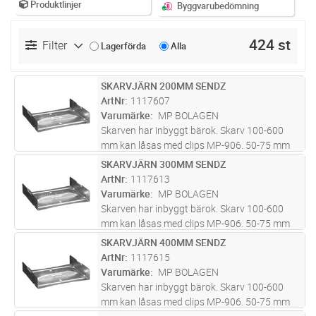
Produktlinjer
Byggvarubedömning
424 st
Filter
Lagerförda
Alla
SKARVJÄRN 200MM SENDZ
Lägg i kundvagn
ST
ArtNr
1117607
Varumärke
MP BOLAGEN
Skarven har inbyggt bärok. Skarv 100-600
mm kan låsas med clips MP-906. 50-75 mm
har inbyggda friktionslås. Maxlast för bäroket
SKARVJÄRN 300MM SENDZ
Lägg i kundvagn
ST
i skarven = 150 kg vid jämnt fördelad last.
ArtNr
1117613
Brottlast: = 1,7 ggr max
...läs mer
Varumärke
MP BOLAGEN
Skarven har inbyggt bärok. Skarv 100-600
mm kan låsas med clips MP-906. 50-75 mm
har inbyggda friktionslås. Maxlast för bäroket
SKARVJÄRN 400MM SENDZ
Lägg i kundvagn
ST
i skarven = 150 kg vid jämnt fördelad last.
ArtNr
1117615
Brottlast: = 1,7 ggr max
...läs mer
Varumärke
MP BOLAGEN
Skarven har inbyggt bärok. Skarv 100-600
mm kan låsas med clips MP-906. 50-75 mm