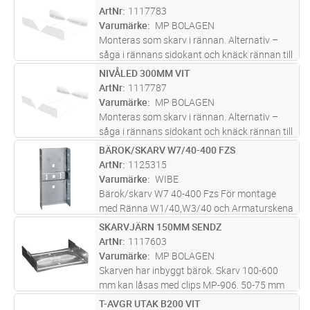
Lägg i kundvagn
ST
ArtNr
1117783
Varumärke
MP BOLAGEN
Monteras som skarv i rännan. Alternativ –
såga i rännans sidokant och knäck rännan till
önskad vinkel.
NIVÅLED 300MM VIT
Lägg i kundvagn
ST
ArtNr
1117787
Varumärke
MP BOLAGEN
Monteras som skarv i rännan. Alternativ –
såga i rännans sidokant och knäck rännan till
önskad vinkel.
BÄROK/SKARV W7/40-400 FZS
Lägg i kundvagn
ST
ArtNr
1125315
Varumärke
WIBE
Bärok/skarv W7 40-400 Fzs För montage
med Ränna W1/40,W3/40 och Armaturskena
W70, används vid skarvning och som bärok
SKARVJÄRN 150MM SENDZ
Lägg i kundvagn
ST
ArtNr
1117603
Varumärke
MP BOLAGEN
Skarven har inbyggt bärok. Skarv 100-600
mm kan låsas med clips MP-906. 50-75 mm
har inbyggda friktionslås. Maxlast för bäroket
T-AVGR UTAK B200 VIT
Lägg i kundvagn
ST