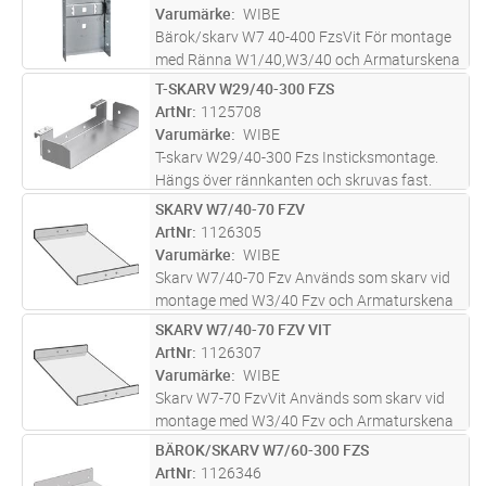
Varumärke
WIBE
Bärok/skarv W7 40-400 FzsVit För montage
med Ränna W1/40,W3/40 och Armaturskena
W70, används vid skarvning och som bärok
T-SKARV W29/40-300 FZS
Lägg i kundvagn
ST
ArtNr
1125708
Varumärke
WIBE
T-skarv W29/40-300 Fzs Insticksmontage.
Hängs över rännkanten och skruvas fast.
SKARV W7/40-70 FZV
Lägg i kundvagn
ST
ArtNr
1126305
Varumärke
WIBE
Skarv W7/40-70 Fzv Används som skarv vid
montage med W3/40 Fzv och Armaturskena
W70 Fzv.
SKARV W7/40-70 FZV VIT
Lägg i kundvagn
ST
ArtNr
1126307
Varumärke
WIBE
Skarv W7-70 FzvVit Används som skarv vid
montage med W3/40 Fzv och Armaturskena
W70 Fzv.
BÄROK/SKARV W7/60-300 FZS
Lägg i kundvagn
ST
ArtNr
1126346