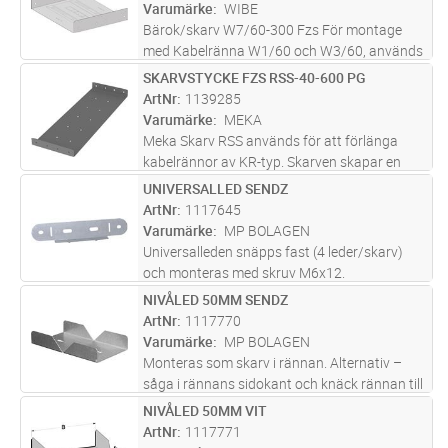
Varumärke
WIBE
Bärok/skarv W7/60-300 Fzs För montage
med Kabelränna W1/60 och W3/60, används
vid skarvning och som bärok.
SKARVSTYCKE FZS RSS-40-600 PG
Lägg i kundvagn
ST
ArtNr
1139285
Varumärke
MEKA
Meka Skarv RSS används för att förlänga
kabelrännor av KR-typ. Skarven skapar en
tillräcklig elektrisk ledningsförmåga, vilket
UNIVERSALLED SENDZ
Lägg i kundvagn
ST
eliminerar behovet av att installera en separat
ArtNr
1117645
jordningstråd mellan kab
...läs mer
Varumärke
MP BOLAGEN
Universalleden snäpps fast (4 leder/skarv)
och monteras med skruv M6x12.
NIVÅLED 50MM SENDZ
Lägg i kundvagn
ST
ArtNr
1117770
Varumärke
MP BOLAGEN
Monteras som skarv i rännan. Alternativ –
såga i rännans sidokant och knäck rännan till
önskad vinkel.
NIVÅLED 50MM VIT
Lägg i kundvagn
ST
ArtNr
1117771