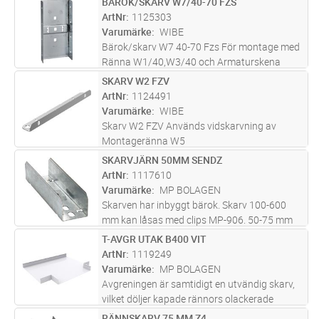
BÄROK/SKARV W7/40-70 FZS
Lägg i kundvagn
ST
i skarven = 150 kg vid jämnt fördelad last.
ArtNr
1125303
Brottlast: = 1,7 ggr max
...läs mer
Varumärke
WIBE
Bärok/skarv W7 40-70 Fzs För montage med
Ränna W1/40,W3/40 och Armaturskena
W70, används vid skarvning och som bärok
SKARV W2 FZV
Lägg i kundvagn
ST
ArtNr
1124491
Varumärke
WIBE
Skarv W2 FZV Används vidskarvning av
Montageränna W5
SKARVJÄRN 50MM SENDZ
Lägg i kundvagn
ST
ArtNr
1117610
Varumärke
MP BOLAGEN
Skarven har inbyggt bärok. Skarv 100-600
mm kan låsas med clips MP-906. 50-75 mm
har inbyggda friktionslås. Maxlast för bäroket
T-AVGR UTAK B400 VIT
Lägg i kundvagn
ST
i skarven = 150 kg vid jämnt fördelad last.
ArtNr
1119249
Brottlast: = 1,7 ggr max
...läs mer
Varumärke
MP BOLAGEN
Avgreningen är samtidigt en utvändig skarv,
vilket döljer kapade rännors olackerade
kanter. På specialbeställning kan avgreningen
RÄNNSKARV 75 MM Z4