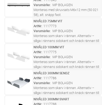
Brottlast: = 1,7 ggr max
...läs mer
Varumärke
MP BOLAGEN
Monteras med skruvsats M6x12 mm (50 021
58), alt. snäpp fast.
NIVÅLED 75MM VIT
Lägg i kundvagn
ST
ArtNr
1117773
Varumärke
MP BOLAGEN
Monteras som skarv i rännan. Alternativ –
såga i rännans sidokant och knäck rännan till
önskad vinkel.
NIVÅLED 100MM VIT
Lägg i kundvagn
ST
ArtNr
1117775
Varumärke
MP BOLAGEN
Monteras som skarv i rännan. Alternativ –
såga i rännans sidokant och knäck rännan till
önskad vinkel.
NIVÅLED 300MM SENDZ
Lägg i kundvagn
ST
ArtNr
1117786
Varumärke
MP BOLAGEN
Monteras som skarv i rännan. Alternativ –
såga i rännans sidokant och knäck rännan till
önskad vinkel.
NIVÅLED 300MM SVART
Lägg i kundvagn
ST
ArtNr
1117788