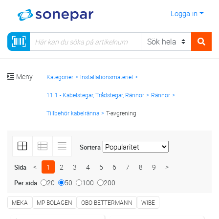
Logga in
Meny
Kategorier
Installationsmateriel
11.1 - Kabelstegar, Trådstegar, Rännor
Rännor
Tillbehör kabelränna
T-avgrening
Sortera
<
1
2
3
4
5
6
7
8
9
>
Sida
20
50
100
200
Per sida
MEKA
MP BOLAGEN
OBO BETTERMANN
WIBE