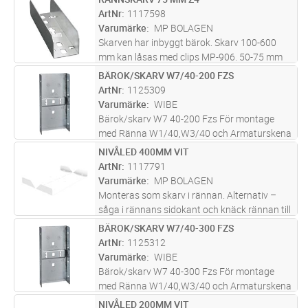
Lägg i kundvagn
ST
förses med inbyggt pendelfäste. En enklare
ArtNr
1117598
form av T-avgrening kan
...läs mer
Varumärke
MP BOLAGEN
Skarven har inbyggt bärok. Skarv 100-600
mm kan låsas med clips MP-906. 50-75 mm
har inbyggda friktionslås. Maxlast för bäroket
BÄROK/SKARV W7/40-200 FZS
Lägg i kundvagn
ST
i skarven = 150 kg vid jämnt fördelad last.
ArtNr
1125309
Brottlast: = 1,7 ggr max
...läs mer
Varumärke
WIBE
Bärok/skarv W7 40-200 Fzs För montage
med Ränna W1/40,W3/40 och Armaturskena
W70, används vid skarvning och som bärok
NIVÅLED 400MM VIT
Lägg i kundvagn
ST
ArtNr
1117791
Varumärke
MP BOLAGEN
Monteras som skarv i rännan. Alternativ –
såga i rännans sidokant och knäck rännan till
önskad vinkel.
BÄROK/SKARV W7/40-300 FZS
Lägg i kundvagn
ST
ArtNr
1125312
Varumärke
WIBE
Bärok/skarv W7 40-300 Fzs För montage
med Ränna W1/40,W3/40 och Armaturskena
W70, används vid skarvning och som bärok
NIVÅLED 200MM VIT