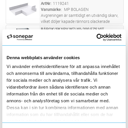
i skarven = 150 kg vid jämnt fördelad last.
ArtNr
1119241
Brottlast: = 1,7 ggr max
...läs mer
Varumärke
MP BOLAGEN
Avgreningen är samtidigt en utvändig skarv,
vilket döljer kapade rännors olackerade
kanter. På specialbeställning kan avgreningen
BÄROK/SKARV W7/40-200 FZS VIT
Lägg i kundvagn
ST
förses med inbyggt pendelfäste. En enklare
ArtNr
1125311
form av T-avgrening kan
...läs mer
Varumärke
WIBE
Bärok/skarv W7 40-200 FzsVit För montage
med Ränna W1/40,W3/40 och Armaturskena
Denna webbplats använder cookies
W70, används vid skarvning och som bärok
NIVÅLED 200MM SVART
Lägg i kundvagn
ST
Vi använder enhetsidentifierare för att anpassa innehållet
ArtNr
1117784
Varumärke
MP BOLAGEN
och annonserna till användarna, tillhandahålla funktioner
Monteras som skarv i rännan. Alternativ –
för sociala medier och analysera vår trafik. Vi
såga i rännans sidokant och knäck rännan till
vidarebefordrar även sådana identifierare och annan
önskad vinkel.
NIVÅLED 400MM SENDZ
Lägg i kundvagn
ST
information från din enhet till de sociala medier och
ArtNr
1117790
annons- och analysföretag som vi samarbetar med.
Varumärke
MP BOLAGEN
Dessa kan i sin tur kombinera informationen med annan
Monteras som skarv i rännan. Alternativ –
information som du har tillhandahållit eller som de har
såga i rännans sidokant och knäck rännan till
samlat in när du har använt deras tjänster.
önskad vinkel.
NIVÅLED 600MM SENDZ
Lägg i kundvagn
ST