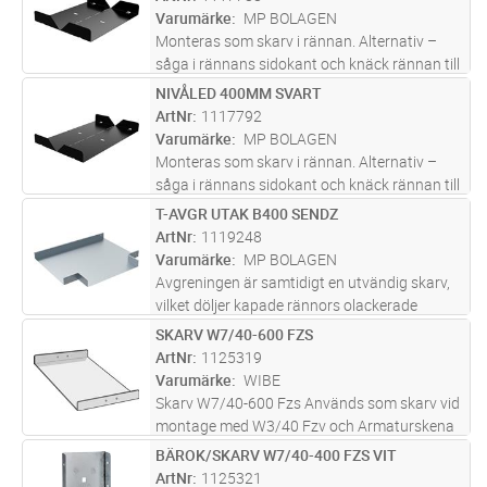
Varumärke
MP BOLAGEN
Monteras som skarv i rännan. Alternativ –
såga i rännans sidokant och knäck rännan till
önskad vinkel.
NIVÅLED 400MM SVART
Lägg i kundvagn
ST
ArtNr
1117792
Varumärke
MP BOLAGEN
Monteras som skarv i rännan. Alternativ –
såga i rännans sidokant och knäck rännan till
önskad vinkel.
T-AVGR UTAK B400 SENDZ
Lägg i kundvagn
ST
ArtNr
1119248
Varumärke
MP BOLAGEN
Avgreningen är samtidigt en utvändig skarv,
vilket döljer kapade rännors olackerade
kanter. På specialbeställning kan avgreningen
SKARV W7/40-600 FZS
Lägg i kundvagn
ST
förses med inbyggt pendelfäste. En enklare
ArtNr
1125319
form av T-avgrening kan gö
...läs mer
Varumärke
WIBE
Skarv W7/40-600 Fzs Används som skarv vid
montage med W3/40 Fzv och Armaturskena
W70 Fzv
BÄROK/SKARV W7/40-400 FZS VIT
Lägg i kundvagn
ST
ArtNr
1125321