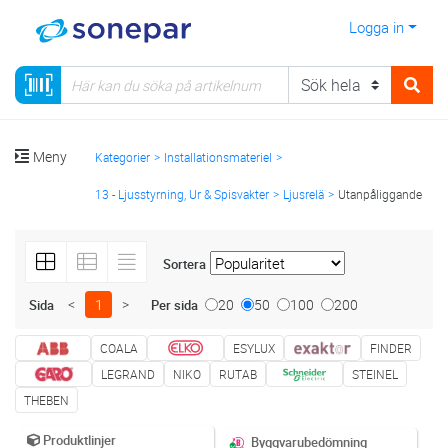
Logga in
Meny
Kategorier
Installationsmateriel
13 - Ljusstyrning, Ur & Spisvakter
Ljusrelä
Utanpåliggande
Sortera
<
1
>
20
50
100
200
Sida
Per sida
COALA
ESYLUX
FINDER
LEGRAND
NIKO
RUTAB
STEINEL
THEBEN
Produktlinjer
Byggvarubedömning