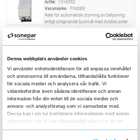
ArtNr
1316552
när den omgivande ljusnivå blir
...läs mer
Varumärke
FINDER
Relä för automatisk styrning av belysning
enligt omgivande ljusnivå med dubbla poler
16/30A 230V AC,inställbar från 1 - 80lux
SKYMNINGSRELÄ
Lägg i kundvagn
ST
ArtNr
1300107
Varumärke
ABB
230 V, 50 Hz. Startvärde 5-1000 lux.
Tillslagsfördröjning: 1 sek-3 min
Denna webbplats använder cookies
frånslagsfördröjning: 1 sek-2 min.
SKYMNINGSRELÄ 24V/4A, VIT
Lägg i kundvagn
ST
Vi använder enhetsidentifierare för att anpassa innehållet
ArtNr
1300535
och annonserna till användarna, tillhandahålla funktioner
Varumärke
NIKO
för sociala medier och analysera vår trafik. Vi
Niko – Skymningsrelä 24V/4A IP54 2-200lux,
vit. Kopplas till Niko Home Control
vidarebefordrar även sådana identifierare och annan
binäringång.
information från din enhet till de sociala medier och
SKYMNINGSRELÄ LUNA 127 STAR S
Lägg i kundvagn
ST
ArtNr
1301234
annons- och analysföretag som vi samarbetar med.
Varumärke
THEBEN
Dessa kan i sin tur kombinera informationen med annan
Testfunktion, Teach-In-funktion,
information som du har tillhandahållit eller som de har
Timerfunktion (1 timme på), Omkopplingsbart
samlat in när du har använt deras tjänster.
ljusstyrkeområde: 2–100/100–2000 Lux,
SKYMNINGSRELÄ DEFENSOR SM T WH
Lägg i kundvagn
ST
Kabelgenomgång möjlig på baksidan och