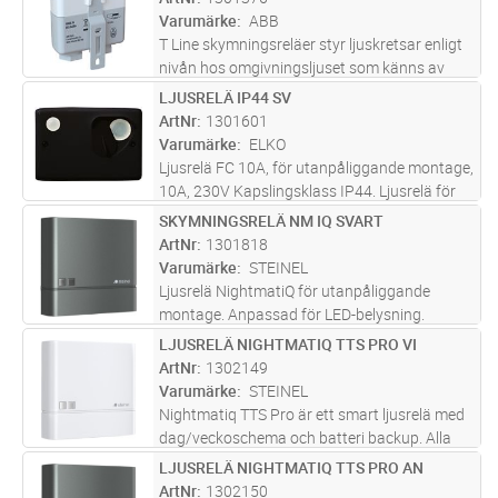
särskilt användbara utomhus
...läs mer
Varumärke
ABB
T Line skymningsreläer styr ljuskretsar enligt
nivån hos omgivningsljuset som känns av
med en utomhusgivare. Eftersom de tillåter
LJUSRELÄ IP44 SV
Lägg i kundvagn
ST
kraftigt minskad energiförbrukning är de
ArtNr
1301601
särskilt användbara utomhus
...läs mer
Varumärke
ELKO
Ljusrelä FC 10A, för utanpåliggande montage,
10A, 230V Kapslingsklass IP44. Ljusrelä för
alla typer av laster upp till 10A. Utvändig
SKYMNINGSRELÄ NM IQ SVART
Lägg i kundvagn
ST
justering av ljusnivån, 4-400lux. Invändig
ArtNr
1301818
testknapp med momentanf
...läs mer
Varumärke
STEINEL
Ljusrelä NightmatiQ för utanpåliggande
montage. Anpassad för LED-belysning.
Inställbart ljusvärde (luxvärde) 1-75 lux.
LJUSRELÄ NIGHTMATIQ TTS PRO VI
Lägg i kundvagn
ST
ArtNr
1302149
Varumärke
STEINEL
Nightmatiq TTS Pro är ett smart ljusrelä med
dag/veckoschema och batteri backup. Alla
inställningar görs i Steinels app Connect,
LJUSRELÄ NIGHTMATIQ TTS PRO AN
Lägg i kundvagn
ST
tänd-släcktider, veckoschema och
ArtNr
1302150