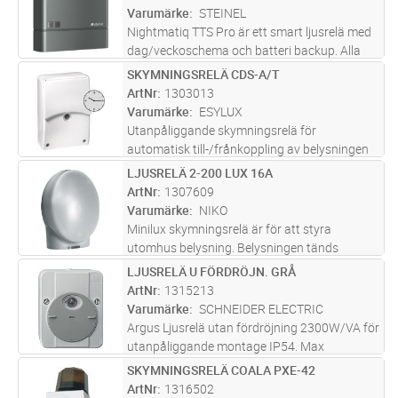
skymningsnivå. Tack vare inbyggd batt
...läs
Varumärke
STEINEL
mer
Nightmatiq TTS Pro är ett smart ljusrelä med
dag/veckoschema och batteri backup. Alla
inställningar görs i Steinels app Connect,
SKYMNINGSRELÄ CDS-A/T
Lägg i kundvagn
ST
tänd-släcktider, veckoschema och
ArtNr
1303013
skymningsnivå. Tack vare inbyggd batt
...läs
Varumärke
ESYLUX
mer
Utanpåliggande skymningsrelä för
automatisk till-/frånkoppling av belysningen
Inbyggd dagstidströmställare med flera
LJUSRELÄ 2-200 LUX 16A
Lägg i kundvagn
ST
omkopplingsmöjligheter Potentialfri
ArtNr
1307609
reläkontakt Inställning av ljusvärdet utifr
...läs
Varumärke
NIKO
mer
Minilux skymningsrelä är för att styra
utomhus belysning. Belysningen tänds
automatiskt när dagsljuset understiger
LJUSRELÄ U FÖRDRÖJN. GRÅ
Lägg i kundvagn
ST
inställt luxvärde släcker när dagsljuset
ArtNr
1315213
överstiger inställt värde.Skymningsreläet
Varumärke
SCHNEIDER ELECTRIC
h
...läs mer
Argus Ljusrelä utan fördröjning 2300W/VA för
utanpåliggande montage IP54. Max
belastning 10A. Inställbart luxvärde 3-2000
SKYMNINGSRELÄ COALA PXE-42
Lägg i kundvagn
ST
lux med skiva som vrids i önskat läge. Ljusgrå
ArtNr
1316502