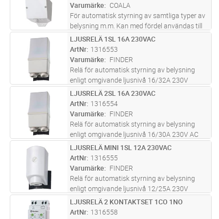
Varumärke
COALA
För automatisk styrning av samtliga typer av
belysning m.m. Kan med fördel användas till
lågenergilampor. Den rymliga kopplingsboxen
LJUSRELÄ 1SL 16A 230VAC
Lägg i kundvagn
ST
skapar stora möjligheter för variationer vid
ArtNr
1316553
inkoppling, samt att
...läs mer
Varumärke
FINDER
Relä för automatisk styrning av belysning
enligt omgivande ljusnivå 16/32A 230V
AC,inställbar från 1 - 80lux
LJUSRELÄ 2SL 16A 230VAC
Lägg i kundvagn
ST
ArtNr
1316554
Varumärke
FINDER
Relä för automatisk styrning av belysning
enligt omgivande ljusnivå 16/30A 230V AC
med två oberoende utgångar som kan
LJUSRELÄ MINI 1SL 12A 230VAC
Lägg i kundvagn
ST
individuellt ställas in från 1 - 80lux
ArtNr
1316555
Varumärke
FINDER
Relä för automatisk styrning av belysning
enligt omgivande ljusnivå 12/25A 230V
AC,inställbar från 1 - 80lux
LJUSRELÄ 2 KONTAKTSET 1CO 1NO
Lägg i kundvagn
ST
ArtNr
1316558