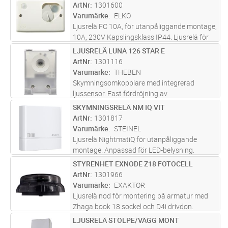
ArtNr
1301600
Varumärke
ELKO
Ljusrelä FC 10A, för utanpåliggande montage,
10A, 230V Kapslingsklass IP44. Ljusrelä för
alla typer av laster upp till 10A. Utvändig
LJUSRELÄ LUNA 126 STAR E
Lägg i kundvagn
ST
justering av ljusnivån, 4-400lux. Invändig
ArtNr
1301116
testknapp med momentanf
...läs mer
Varumärke
THEBEN
Skymningsomkopplare med integrerad
ljussensor. Fast fördröjning av
till-/frånkoppling, för att undvika felaktig
SKYMNINGSRELÄ NM IQ VIT
Lägg i kundvagn
ST
omkoppling vid blixtar, bilstrålkastare osv.
ArtNr
1301817
Kabelgenomgång möjlig på baksidan och
Varumärke
STEINEL
unde
...läs mer
Ljusrelä NightmatiQ för utanpåliggande
montage. Anpassad för LED-belysning.
Inställbart ljusvärde (luxvärde) 1-75 lux.
STYRENHET EXNODE Z18 FOTOCELL
Lägg i kundvagn
ST
ArtNr
1301966
Varumärke
EXAKTOR
Ljusrelä nod för montering på armatur med
Zhaga book 18 sockel och D4i drivdon.
Sensorn kräver ingen programmering utan är
LJUSRELÄ STOLPE/VÄGG MONT
Lägg i kundvagn
ST
förinställd så att den tänder upp armaturen