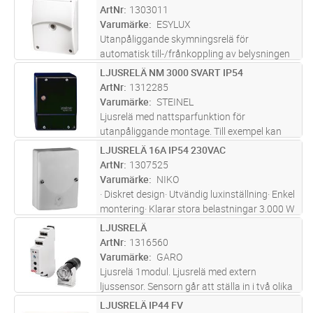
för att sedan åter tända lamporna några
ArtNr
1303011
timmar innan det ljusnar. Sensorn mäter
Varumärke
ESYLUX
d
...läs mer
Utanpåliggande skymningsrelä för
automatisk till-/frånkoppling av belysningen
Potentialfri reläkontakt Inställning av
LJUSRELÄ NM 3000 SVART IP54
Lägg i kundvagn
ST
ljusvärdet utifrån Lysdiod som
ArtNr
1312285
inställningshjälp (fördröjningsfri)
Varumärke
STEINEL
Ljusrelä med nattsparfunktion för
utanpåliggande montage. Till exempel kan
NightMatic släcka lamporna vid midnatt och
LJUSRELÄ 16A IP54 230VAC
Lägg i kundvagn
ST
för att sedan åter tända lamporna några
ArtNr
1307525
timmar innan det ljusnar. Sensorn mäter
Varumärke
NIKO
d
...läs mer
· Diskret design· Utvändig luxinställning· Enkel
montering· Klarar stora belastningar 3.000 W
/ 3.000 VA· Energibesparing - tänder endast
LJUSRELÄ
Lägg i kundvagn
ST
när dagsljuset inte är tillräckligt ·
ArtNr
1316560
Skymningsrelät kan komb
...läs mer
Varumärke
GARO
Ljusrelä 1modul. Ljusrelä med extern
ljussensor. Sensorn går att ställa in i två olika
intervall; 1-100Lu eller 100-50 000Lu.
LJUSRELÄ IP44 FV
Lägg i kundvagn
ST