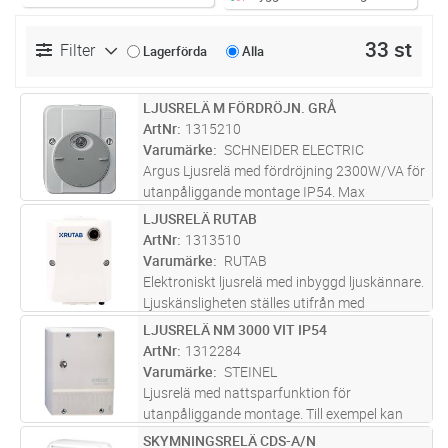
33 st
Filter
Lagerförda
Alla
LJUSRELÄ M FÖRDRÖJN. GRÅ
Lägg i kundvagn
ST
ArtNr
1315210
Varumärke
SCHNEIDER ELECTRIC
Argus Ljusrelä med fördröjning 2300W/VA för
utanpåliggande montage IP54. Max
belastning 10A. Inställbart luxvärde 3-2000
LJUSRELÄ RUTAB
Lägg i kundvagn
ST
lux med skiva som vrids i önskat läge. Ljusgrå
ArtNr
1313510
Varumärke
RUTAB
Elektroniskt ljusrelä med inbyggd ljuskännare.
Ljuskänsligheten ställes utifrån med
potentiometer. Utgången sluter och bryter i
LJUSRELÄ NM 3000 VIT IP54
Lägg i kundvagn
ST
nollgenomgången vilket möjliggör laster upp
ArtNr
1312284
till 16 A (LED max 400 VA)
...läs mer
Varumärke
STEINEL
Ljusrelä med nattsparfunktion för
utanpåliggande montage. Till exempel kan
NightMatic släcka lamporna vid midnatt och
SKYMNINGSRELÄ CDS-A/N
Lägg i kundvagn
ST