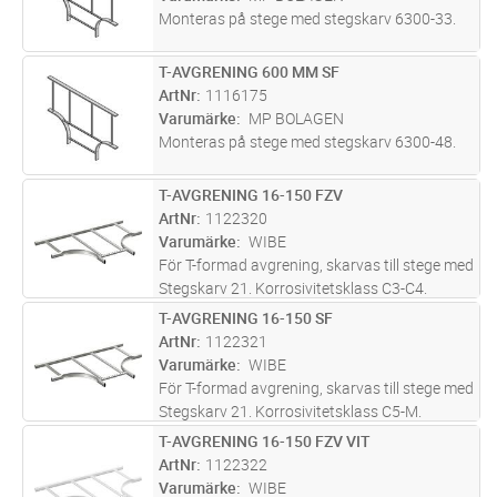
Monteras på stege med stegskarv 6300-33.
T-AVGRENING 600 MM SF
Lägg i kundvagn
ST
ArtNr
1116175
Varumärke
MP BOLAGEN
Monteras på stege med stegskarv 6300-48.
T-AVGRENING 16-150 FZV
Lägg i kundvagn
ST
ArtNr
1122320
Varumärke
WIBE
För T-formad avgrening, skarvas till stege med
Stegskarv 21. Korrosivitetsklass C3-C4.
T-AVGRENING 16-150 SF
Lägg i kundvagn
ST
ArtNr
1122321
Varumärke
WIBE
För T-formad avgrening, skarvas till stege med
Stegskarv 21. Korrosivitetsklass C5-M.
T-AVGRENING 16-150 FZV VIT
Lägg i kundvagn
ST
ArtNr
1122322
Varumärke
WIBE