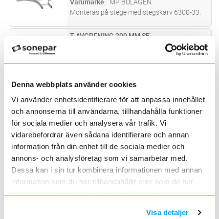
Varumärke
MP BOLAGEN
Monteras på stege med stegskarv 6300-33.
T-AVGRENING 200 MM SF
Lägg i kundvagn
ST
ArtNr
1116167
Varumärke
MP BOLAGEN
Monteras på stege med stegskarv 6300-48.
Denna webbplats använder cookies
T-AVGRENING 300 MM RF
Lägg i kundvagn
ST
Vi använder enhetsidentifierare för att anpassa innehållet
ArtNr
1116168
Varumärke
MP BOLAGEN
och annonserna till användarna, tillhandahålla funktioner
Monteras på stege med stegskarv 6300-33.
för sociala medier och analysera vår trafik. Vi
vidarebefordrar även sådana identifierare och annan
T-AVGRENING 300 MM SF
Lägg i kundvagn
ST
information från din enhet till de sociala medier och
ArtNr
1116169
annons- och analysföretag som vi samarbetar med.
Varumärke
MP BOLAGEN
Dessa kan i sin tur kombinera informationen med annan
Monteras på stege med stegskarv 6300-48.
information som du har tillhandahållit eller som de har
samlat in när du har använt deras tjänster.
T-AVGRENING 400 MM RF
Lägg i kundvagn
ST
ArtNr
1116170
Visa detaljer
Varumärke
MP BOLAGEN