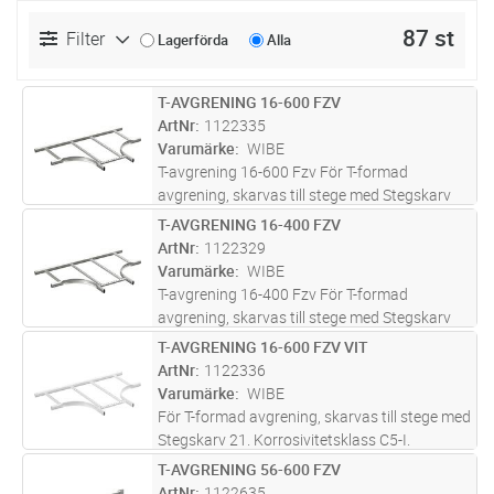
87 st
Filter
Lagerförda
Alla
T-AVGRENING 16-600 FZV
Lägg i kundvagn
ST
ArtNr
1122335
Varumärke
WIBE
T-avgrening 16-600 Fzv För T-formad
avgrening, skarvas till stege med Stegskarv
21
T-AVGRENING 16-400 FZV
Lägg i kundvagn
ST
ArtNr
1122329
Varumärke
WIBE
T-avgrening 16-400 Fzv För T-formad
avgrening, skarvas till stege med Stegskarv
21
T-AVGRENING 16-600 FZV VIT
Lägg i kundvagn
ST
ArtNr
1122336
Varumärke
WIBE
För T-formad avgrening, skarvas till stege med
Stegskarv 21. Korrosivitetsklass C5-I.
T-AVGRENING 56-600 FZV
Lägg i kundvagn
ST
ArtNr
1122635