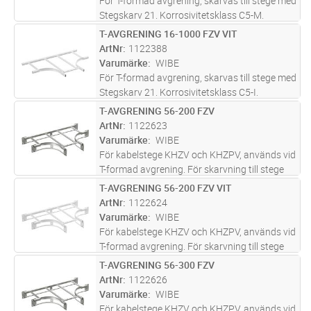
För T-formad avgrening, skarvas till stege med
Stegskarv 21. Korrosivitetsklass C5-M.
T-AVGRENING 16-1000 FZV VIT
Lägg i kundvagn
ST
ArtNr
1122388
Varumärke
WIBE
För T-formad avgrening, skarvas till stege med
Stegskarv 21. Korrosivitetsklass C5-I.
T-AVGRENING 56-200 FZV
Lägg i kundvagn
ST
ArtNr
1122623
Varumärke
WIBE
För kabelstege KHZV och KHZPV, används vid
T-formad avgrening. För skarvning till stege
används Skarv-/Skruvsats KHZV.
T-AVGRENING 56-200 FZV VIT
Lägg i kundvagn
ST
Korrosivitetsklass C3-C4.
ArtNr
1122624
Varumärke
WIBE
För kabelstege KHZV och KHZPV, används vid
T-formad avgrening. För skarvning till stege
används Skarv-/Skruvsats KHZV.
T-AVGRENING 56-300 FZV
Lägg i kundvagn
ST
Korrosivitetsklass C5-I.
ArtNr
1122626
Varumärke
WIBE
För kabelstege KHZV och KHZPV, används vid