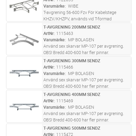
Varumärke
WIBE
T-avgrening 56-600 Fzv För Kabelstege
KHZV/KHZPV, används vid T-formad
avgrening
T-AVGRENING 200MM SENDZ
Lägg i kundvagn
ST
ArtNr
1115463
Varumärke
MP BOLAGEN
Använd sex skarvar MP-107 per avgrening.
OBS! Bredd 400-600 har fler pinnar.
T-AVGRENING 300MM SENDZ
Lägg i kundvagn
ST
ArtNr
1115466
Varumärke
MP BOLAGEN
Använd sex skarvar MP-107 per avgrening.
OBS! Bredd 400-600 har fler pinnar.
T-AVGRENING 400MM SENDZ
Lägg i kundvagn
ST
ArtNr
1115469
Varumärke
MP BOLAGEN
Använd sex skarvar MP-107 per avgrening.
OBS! Bredd 400-600 har fler pinnar.
T-AVGRENING 500MM SENDZ
Lägg i kundvagn
ST
ArtNr
1115472