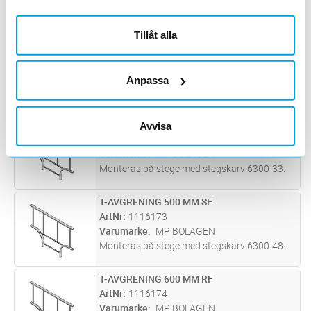
Monteras på stege med stegskarv 6300-33.
Tillåt alla
T-AVGRENING 400 MM SF
Lägg i kundvagn
ST
ArtNr
1116171
Varumärke
MP BOLAGEN
Anpassa
Monteras på stege med stegskarv 6300-48.
T-AVGRENING 500 MM RF
Avvisa
Lägg i kundvagn
ST
ArtNr
1116172
Varumärke
MP BOLAGEN
Monteras på stege med stegskarv 6300-33.
T-AVGRENING 500 MM SF
Lägg i kundvagn
ST
ArtNr
1116173
Varumärke
MP BOLAGEN
Monteras på stege med stegskarv 6300-48.
T-AVGRENING 600 MM RF
Lägg i kundvagn
ST
ArtNr
1116174
Varumärke
MP BOLAGEN