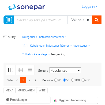
Logga in
Meny
Kategorier
Installationsmateriel
11.1 - Kabelstegar, Trådstegar, Rännor
Kabelstegar
Tillbehör kabelstege
T-avgrening
Sortera
<
1
2
>
20
50
100
200
Sida
Per sida
MEKA
MP BOLAGEN
WIBE
Produktlinjer
Byggvarubedömning