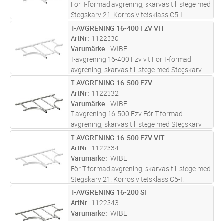
För T-formad avgrening, skarvas till stege med
Stegskarv 21. Korrosivitetsklass C5-I.
T-AVGRENING 16-400 FZV VIT
Lägg i kundvagn
ST
ArtNr
1122330
Varumärke
WIBE
T-avgrening 16-400 Fzv vit För T-formad
avgrening, skarvas till stege med Stegskarv
21
T-AVGRENING 16-500 FZV
Lägg i kundvagn
ST
ArtNr
1122332
Varumärke
WIBE
T-avgrening 16-500 Fzv För T-formad
avgrening, skarvas till stege med Stegskarv
21
T-AVGRENING 16-500 FZV VIT
Lägg i kundvagn
ST
ArtNr
1122334
Varumärke
WIBE
För T-formad avgrening, skarvas till stege med
Stegskarv 21. Korrosivitetsklass C5-I.
T-AVGRENING 16-200 SF
Lägg i kundvagn
ST
ArtNr
1122343
Varumärke
WIBE