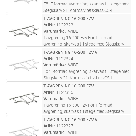
För T-formad avgrening, skarvas till stege med
Stegskarv 21. Korrosivitetsklass C5-I.
T-AVGRENING 16-200 FZV
Lägg i kundvagn
ST
ArtNr
1122323
Varumärke
WIBE
T-avgrening 16-200 Fzv För T-formad
avgrening, skarvas till stege med Stegskarv
21
T-AVGRENING 16-200 FZV VIT
Lägg i kundvagn
ST
ArtNr
1122324
Varumärke
WIBE
För T-formad avgrening, skarvas till stege med
Stegskarv 21. Korrosivitetsklass C5-I.
T-AVGRENING 16-300 FZV
Lägg i kundvagn
ST
ArtNr
1122326
Varumärke
WIBE
T-avgrening 16-300 Fzv För T-formad
avgrening, skarvas till stege med Stegskarv
21
T-AVGRENING 16-300 FZV VIT
Lägg i kundvagn
ST
ArtNr
1122327
Varumärke
WIBE