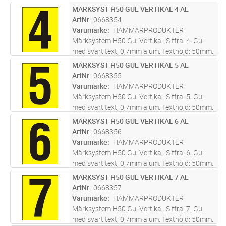
Skylt tecken anpassat att skapa text med
MÄRKSYST H50 GUL VERTIKAL 4 AL
Lägg i kundvagn
ST
bottenplatta 0668510. Screentryckt samt
ArtNr
0668354
skyddslackad med klarlack för
...läs mer
Varumärke
HAMMARPRODUKTER
Märksystem H50 Gul Vertikal. Siffra: 4. Gul
med svart text, 0,7mm alum. Texthöjd: 50mm.
Skylt tecken anpassat att skapa text med
MÄRKSYST H50 GUL VERTIKAL 5 AL
Lägg i kundvagn
ST
bottenplatta 0668510. Screentryckt samt
ArtNr
0668355
skyddslackad med klarlack för
...läs mer
Varumärke
HAMMARPRODUKTER
Märksystem H50 Gul Vertikal. Siffra: 5. Gul
med svart text, 0,7mm alum. Texthöjd: 50mm.
Skylt tecken anpassat att skapa text med
MÄRKSYST H50 GUL VERTIKAL 6 AL
Lägg i kundvagn
ST
bottenplatta 0668510. Screentryckt samt
ArtNr
0668356
skyddslackad med klarlack för
...läs mer
Varumärke
HAMMARPRODUKTER
Märksystem H50 Gul Vertikal. Siffra: 6. Gul
med svart text, 0,7mm alum. Texthöjd: 50mm.
Skylt tecken anpassat att skapa text med
MÄRKSYST H50 GUL VERTIKAL 7 AL
Lägg i kundvagn
ST
bottenplatta 0668510. Screentryckt samt
ArtNr
0668357
skyddslackad med klarlack för
...läs mer
Varumärke
HAMMARPRODUKTER
Märksystem H50 Gul Vertikal. Siffra: 7. Gul
med svart text, 0,7mm alum. Texthöjd: 50mm.