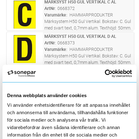
MÄRKSYST H50 GUL VERTIKAL C AL
Lägg i kundvagn
ST
bottenplatta 0668510. Screentryckt samt
ArtNr
0668372
skyddslackad med klarlack för
...läs mer
Varumärke
HAMMARPRODUKTER
Märksystem H50 Gul Vertikal. Bokstav: C. Gul
med svart text, 0,7mm alum. Texthöjd: 50mm.
Skylt tecken anpassat att skapa text med
MÄRKSYST H50 GUL VERTIKAL D AL
Lägg i kundvagn
ST
bottenplatta 0668510. Screentryckt samt
ArtNr
0668373
skyddslackad med klarlack för
...läs mer
Varumärke
HAMMARPRODUKTER
Märksystem H50 Gul Vertikal. Bokstav: C. Gul
med svart text, 0,7mm alum. Texthöjd: 50mm.
Skylt tecken anpassat att skapa text med
MÄRKSYST H50 GUL VERTIKAL E AL
Lägg i kundvagn
ST
bottenplatta 0668510. Screentryckt samt
ArtNr
0668374
skyddslackad med klarlack för
...läs mer
Varumärke
HAMMARPRODUKTER
Märksystem H50 Gul Vertikal. Bokstav: E. Gul
Denna webbplats använder cookies
med svart text, 0,7mm alum. Texthöjd: 50mm.
Skylt tecken anpassat att skapa text med
MÄRKSYST H50 GUL VERTIKAL F AL
Vi använder enhetsidentifierare för att anpassa innehållet
Lägg i kundvagn
ST
bottenplatta 0668510. Screentryckt samt
ArtNr
0668375
och annonserna till användarna, tillhandahålla funktioner
skyddslackad med klarlack för
...läs mer
Varumärke
HAMMARPRODUKTER
för sociala medier och analysera vår trafik. Vi
Märksystem H50 Gul Vertikal. Bokstav: F. Gul
vidarebefordrar även sådana identifierare och annan
med svart text, 0,7mm alum. Texthöjd: 50mm.
information från din enhet till de sociala medier och
Skylt tecken anpassat att skapa text med