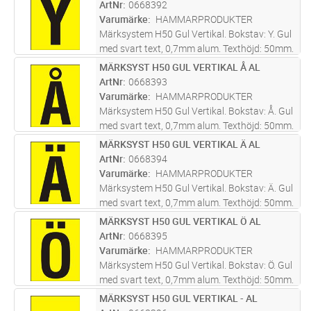
bottenplatta 0668510. Screentryckt samt
ArtNr
0668392
skyddslackad med klarlack för
...läs mer
Varumärke
HAMMARPRODUKTER
Märksystem H50 Gul Vertikal. Bokstav: Y. Gul
med svart text, 0,7mm alum. Texthöjd: 50mm.
Skylt tecken anpassat att skapa text med
MÄRKSYST H50 GUL VERTIKAL Å AL
Lägg i kundvagn
ST
bottenplatta 0668510. Screentryckt samt
ArtNr
0668393
skyddslackad med klarlack för
...läs mer
Varumärke
HAMMARPRODUKTER
Märksystem H50 Gul Vertikal. Bokstav: Å. Gul
med svart text, 0,7mm alum. Texthöjd: 50mm.
Skylt tecken anpassat att skapa text med
MÄRKSYST H50 GUL VERTIKAL Ä AL
Lägg i kundvagn
ST
bottenplatta 0668510. Screentryckt samt
ArtNr
0668394
skyddslackad med klarlack för
...läs mer
Varumärke
HAMMARPRODUKTER
Märksystem H50 Gul Vertikal. Bokstav: Ä. Gul
med svart text, 0,7mm alum. Texthöjd: 50mm.
Skylt tecken anpassat att skapa text med
MÄRKSYST H50 GUL VERTIKAL Ö AL
Lägg i kundvagn
ST
bottenplatta 0668510. Screentryckt samt
ArtNr
0668395
skyddslackad med klarlack för
...läs mer
Varumärke
HAMMARPRODUKTER
Märksystem H50 Gul Vertikal. Bokstav: Ö. Gul
med svart text, 0,7mm alum. Texthöjd: 50mm.
Skylt tecken anpassat att skapa text med
MÄRKSYST H50 GUL VERTIKAL - AL
Lägg i kundvagn
ST
bottenplatta 0668510. Screentryckt samt