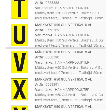
bottenplatta 0668510. Screentryckt samt
ArtNr
0668388
skyddslackad med klarlack för
...läs mer
Varumärke
HAMMARPRODUKTER
Märksystem H50 Gul Vertikal. Bokstav: T. Gul
med svart text, 0,7mm alum. Texthöjd: 50mm.
Skylt tecken anpassat att skapa text med
MÄRKSYST H50 GUL VERTIKAL U AL
Lägg i kundvagn
ST
bottenplatta 0668510. Screentryckt samt
ArtNr
0668389
skyddslackad med klarlack för
...läs mer
Varumärke
HAMMARPRODUKTER
Märksystem H50 Gul Vertikal. Bokstav: U. Gul
med svart text, 0,7mm alum. Texthöjd: 50mm.
Skylt tecken anpassat att skapa text med
MÄRKSYST H50 GUL VERTIKAL V AL
Lägg i kundvagn
ST
bottenplatta 0668510. Screentryckt samt
ArtNr
0668390
skyddslackad med klarlack för
...läs mer
Varumärke
HAMMARPRODUKTER
Märksystem H50 Gul Vertikal. Bokstav: V. Gul
med svart text, 0,7mm alum. Texthöjd: 50mm.
Skylt tecken anpassat att skapa text med
MÄRKSYST H50 GUL VERTIKAL X AL
Lägg i kundvagn
ST
bottenplatta 0668510. Screentryckt samt
ArtNr
0668391
skyddslackad med klarlack för
...läs mer
Varumärke
HAMMARPRODUKTER
Märksystem H50 Gul Vertikal. Bokstav: X. Gul
med svart text, 0,7mm alum. Texthöjd: 50mm.
Skylt tecken anpassat att skapa text med
MÄRKSYST H50 GUL VERTIKAL Y AL
Lägg i kundvagn
ST