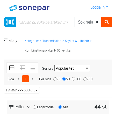
Logga in
Meny
Kategorier
Transmission
Skyltar & tillbehör
Kombinationsskyltar H 50 vertikal
Sortera
<
1
>
20
50
100
200
Sida
Per sida
HAMMARPRODUKTER
44 st
Filter
Lagerförda
Alla