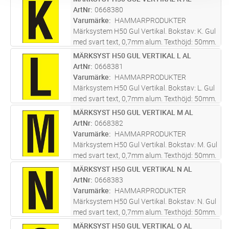
Lägg i kundvagn
ST
bottenplatta 0668510. Screentryckt samt
ArtNr
0668380
skyddslackad med klarlack för
...läs mer
Varumärke
HAMMARPRODUKTER
Märksystem H50 Gul Vertikal. Bokstav: K. Gul
med svart text, 0,7mm alum. Texthöjd: 50mm.
Skylt tecken anpassat att skapa text med
MÄRKSYST H50 GUL VERTIKAL L AL
Lägg i kundvagn
ST
bottenplatta 0668510. Screentryckt samt
ArtNr
0668381
skyddslackad med klarlack för
...läs mer
Varumärke
HAMMARPRODUKTER
Märksystem H50 Gul Vertikal. Bokstav: L. Gul
med svart text, 0,7mm alum. Texthöjd: 50mm.
Skylt tecken anpassat att skapa text med
MÄRKSYST H50 GUL VERTIKAL M AL
Lägg i kundvagn
ST
bottenplatta 0668510. Screentryckt samt
ArtNr
0668382
skyddslackad med klarlack för
...läs mer
Varumärke
HAMMARPRODUKTER
Märksystem H50 Gul Vertikal. Bokstav: M. Gul
med svart text, 0,7mm alum. Texthöjd: 50mm.
Skylt tecken anpassat att skapa text med
MÄRKSYST H50 GUL VERTIKAL N AL
Lägg i kundvagn
ST
bottenplatta 0668510. Screentryckt samt
ArtNr
0668383
skyddslackad med klarlack för
...läs mer
Varumärke
HAMMARPRODUKTER
Märksystem H50 Gul Vertikal. Bokstav: N. Gul
med svart text, 0,7mm alum. Texthöjd: 50mm.
Skylt tecken anpassat att skapa text med
MÄRKSYST H50 GUL VERTIKAL O AL
Lägg i kundvagn
ST