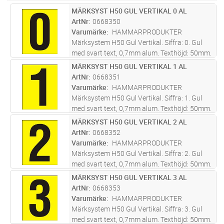
MÄRKSYST H50 GUL VERTIKAL 0 AL
Lägg i kundvagn
ST
ArtNr
0668350
Varumärke
HAMMARPRODUKTER
Märksystem H50 Gul Vertikal. Siffra: 0. Gul
med svart text, 0,7mm alum. Texthöjd: 50mm.
Skylt tecken anpassat att skapa text med
MÄRKSYST H50 GUL VERTIKAL 1 AL
Lägg i kundvagn
ST
bottenplatta 0668510. Screentryckt samt
ArtNr
0668351
skyddslackad med klarlack för
...läs mer
Varumärke
HAMMARPRODUKTER
Märksystem H50 Gul Vertikal. Siffra: 1. Gul
med svart text, 0,7mm alum. Texthöjd: 50mm.
Skylt tecken anpassat att skapa text med
MÄRKSYST H50 GUL VERTIKAL 2 AL
Lägg i kundvagn
ST
bottenplatta 0668510. Screentryckt samt
ArtNr
0668352
skyddslackad med klarlack för
...läs mer
Varumärke
HAMMARPRODUKTER
Märksystem H50 Gul Vertikal. Siffra: 2. Gul
med svart text, 0,7mm alum. Texthöjd: 50mm.
Skylt tecken anpassat att skapa text med
MÄRKSYST H50 GUL VERTIKAL 3 AL
Lägg i kundvagn
ST
bottenplatta 0668510. Screentryckt samt
ArtNr
0668353
skyddslackad med klarlack för
...läs mer
Varumärke
HAMMARPRODUKTER
Märksystem H50 Gul Vertikal. Siffra: 3. Gul
med svart text, 0,7mm alum. Texthöjd: 50mm.