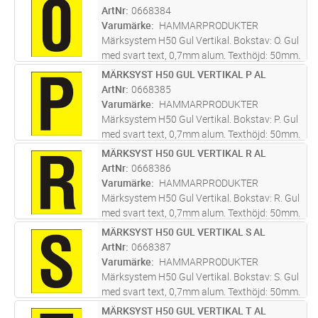
bottenplatta 0668510. Screentryckt samt
ArtNr
0668384
skyddslackad med klarlack för
...läs mer
Varumärke
HAMMARPRODUKTER
Märksystem H50 Gul Vertikal. Bokstav: O. Gul
med svart text, 0,7mm alum. Texthöjd: 50mm.
Skylt tecken anpassat att skapa text med
MÄRKSYST H50 GUL VERTIKAL P AL
Lägg i kundvagn
ST
bottenplatta 0668510. Screentryckt samt
ArtNr
0668385
skyddslackad med klarlack för
...läs mer
Varumärke
HAMMARPRODUKTER
Märksystem H50 Gul Vertikal. Bokstav: P. Gul
med svart text, 0,7mm alum. Texthöjd: 50mm.
Skylt tecken anpassat att skapa text med
MÄRKSYST H50 GUL VERTIKAL R AL
Lägg i kundvagn
ST
bottenplatta 0668510. Screentryckt samt
ArtNr
0668386
skyddslackad med klarlack för
...läs mer
Varumärke
HAMMARPRODUKTER
Märksystem H50 Gul Vertikal. Bokstav: R. Gul
med svart text, 0,7mm alum. Texthöjd: 50mm.
Skylt tecken anpassat att skapa text med
MÄRKSYST H50 GUL VERTIKAL S AL
Lägg i kundvagn
ST
bottenplatta 0668510. Screentryckt samt
ArtNr
0668387
skyddslackad med klarlack för
...läs mer
Varumärke
HAMMARPRODUKTER
Märksystem H50 Gul Vertikal. Bokstav: S. Gul
med svart text, 0,7mm alum. Texthöjd: 50mm.
Skylt tecken anpassat att skapa text med
MÄRKSYST H50 GUL VERTIKAL T AL
Lägg i kundvagn
ST