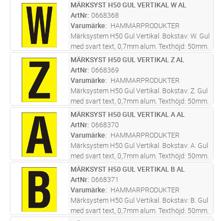
Skylt tecken anpassat att skapa text med
MÄRKSYST H50 GUL VERTIKAL W AL
Lägg i kundvagn
ST
bottenplatta 0668510. Screentryckt samt
ArtNr
0668368
skyddslackad med klarlack för
...läs mer
Varumärke
HAMMARPRODUKTER
Märksystem H50 Gul Vertikal. Bokstav: W. Gul
med svart text, 0,7mm alum. Texthöjd: 50mm.
Skylt tecken anpassat att skapa text med
MÄRKSYST H50 GUL VERTIKAL Z AL
Lägg i kundvagn
ST
bottenplatta 0668510. Screentryckt samt
ArtNr
0668369
skyddslackad med klarlack för
...läs mer
Varumärke
HAMMARPRODUKTER
Märksystem H50 Gul Vertikal. Bokstav: Z. Gul
med svart text, 0,7mm alum. Texthöjd: 50mm.
Skylt tecken anpassat att skapa text med
MÄRKSYST H50 GUL VERTIKAL A AL
Lägg i kundvagn
ST
bottenplatta 0668510. Screentryckt samt
ArtNr
0668370
skyddslackad med klarlack för
...läs mer
Varumärke
HAMMARPRODUKTER
Märksystem H50 Gul Vertikal. Bokstav: A. Gul
med svart text, 0,7mm alum. Texthöjd: 50mm.
Skylt tecken anpassat att skapa text med
MÄRKSYST H50 GUL VERTIKAL B AL
Lägg i kundvagn
ST
bottenplatta 0668510. Screentryckt samt
ArtNr
0668371
skyddslackad med klarlack för
...läs mer
Varumärke
HAMMARPRODUKTER
Märksystem H50 Gul Vertikal. Bokstav: B. Gul
med svart text, 0,7mm alum. Texthöjd: 50mm.
Skylt tecken anpassat att skapa text med