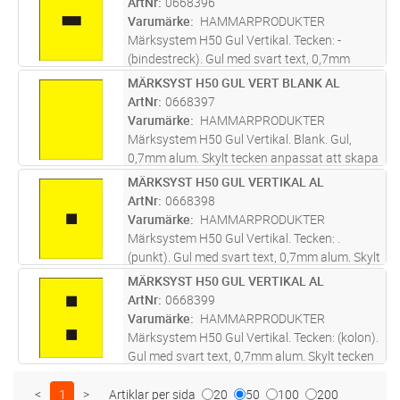
ArtNr
0668396
skyddslackad med klarlack för
...läs mer
Varumärke
HAMMARPRODUKTER
Märksystem H50 Gul Vertikal. Tecken: -
(bindestreck). Gul med svart text, 0,7mm
alum. Skylt tecken anpassat att skapa text
MÄRKSYST H50 GUL VERT BLANK AL
Lägg i kundvagn
ST
med bottenplatta 0668510. Screentryckt
ArtNr
0668397
samt skyddslackad med klarlack för
...läs mer
Varumärke
HAMMARPRODUKTER
Märksystem H50 Gul Vertikal. Blank. Gul,
0,7mm alum. Skylt tecken anpassat att skapa
text med bottenplatta 0668510. Screentryckt
MÄRKSYST H50 GUL VERTIKAL AL
Lägg i kundvagn
ST
samt skyddslackad med klarlack för bästa
ArtNr
0668398
kvalité i varierande miljöer.
Varumärke
HAMMARPRODUKTER
Märksystem H50 Gul Vertikal. Tecken: .
(punkt). Gul med svart text, 0,7mm alum. Skylt
tecken anpassat att skapa text med
MÄRKSYST H50 GUL VERTIKAL AL
Lägg i kundvagn
ST
bottenplatta 0668510. Screentryckt samt
ArtNr
0668399
skyddslackad med klarlack för bästa k
...läs
Varumärke
HAMMARPRODUKTER
mer
Märksystem H50 Gul Vertikal. Tecken: (kolon).
Gul med svart text, 0,7mm alum. Skylt tecken
anpassat att skapa text med bottenplatta
0668510. Screentryckt samt skyddslackad
<
1
>
Artiklar per sida
20
50
100
200