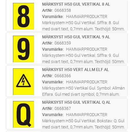
Skylt tecken anpassat att skapa text med
MÄRKSYST H50 GUL VERTIKAL 8 AL
Lägg i kundvagn
ST
bottenplatta 0668510. Screentryckt samt
ArtNr
0668358
skyddslackad med klarlack för
...läs mer
Varumärke
HAMMARPRODUKTER
Märksystem H50 Gul Vertikal. Siffra: 8. Gul
med svart text, 0,7mm alum. Texthöjd: 50mm.
Skylt tecken anpassat att skapa text med
MÄRKSYST H50 GUL VERTIKAL 9 AL
Lägg i kundvagn
ST
bottenplatta 0668510. Screentryckt samt
ArtNr
0668359
skyddslackad med klarlack för
...läs mer
Varumärke
HAMMARPRODUKTER
Märksystem H50 Gul Vertikal. Siffra: 9. Gul
med svart text, 0,7mm alum. Texthöjd: 50mm.
Skylt tecken anpassat att skapa text med
MÄRKSYST H50 VERT ALLM ELF AL
Lägg i kundvagn
ST
bottenplatta 0668510. Screentryckt samt
ArtNr
0668366
skyddslackad med klarlack för
...läs mer
Varumärke
HAMMARPRODUKTER
Märksystem H50 Vertikal Gul. Symbol: Allmän
Elfara. Gul med svart symbol, 0,7mm alum.
Skylt tecken anpassat att skapa text med
MÄRKSYST H50 GUL VERTIKAL Q AL
Lägg i kundvagn
ST
bottenplatta 0668510. Screentryckt samt
ArtNr
0668367
skyddslackad med klarlack för
...läs mer
Varumärke
HAMMARPRODUKTER
Märksystem H50 Gul Vertikal. Bokstav: Q. Gul
med svart text, 0,7mm alum. Texthöjd: 50mm.