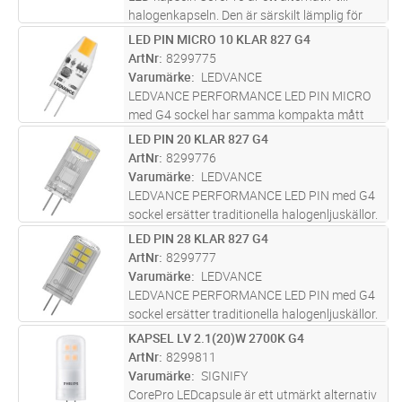
halogenkapseln. Den är särskilt lämplig för
dekorativa applikationer i hem, butiker, hotell
LED PIN MICRO 10 KLAR 827 G4
Lägg i kundvagn
ST
och restauranger. CorePro LED-kapsel är
ArtNr
8299775
kompatibel med befintlig
...läs mer
Varumärke
LEDVANCE
LEDVANCE PERFORMANCE LED PIN MICRO
med G4 sockel har samma kompakta mått
som tillsvarande halogenljuskälla. Idealisk för
LED PIN 20 KLAR 827 G4
Lägg i kundvagn
ST
dekorativa och fribrinnande applikationer. Ger
ArtNr
8299776
en stämningsfull accentbelysnin
...läs mer
Varumärke
LEDVANCE
LEDVANCE PERFORMANCE LED PIN med G4
sockel ersätter traditionella halogenljuskällor.
Nya versioner med ännu mer kompakta mått
LED PIN 28 KLAR 827 G4
Lägg i kundvagn
ST
gör det möjligt att ersätta små
ArtNr
8299777
halogenljuskällor i mycket större utsträc
...läs
Varumärke
LEDVANCE
mer
LEDVANCE PERFORMANCE LED PIN med G4
sockel ersätter traditionella halogenljuskällor.
Nya versioner med ännu mer kompakta mått
KAPSEL LV 2.1(20)W 2700K G4
Lägg i kundvagn
ST
gör det möjligt att ersätta små
ArtNr
8299811
halogenljuskällor i mycket större utsträc
...läs
Varumärke
SIGNIFY
mer
CorePro LEDcapsule är ett utmärkt alternativ