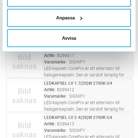
LED PIN 10 KLAR 827 G4
Lägg i kundvagn
ST
Anpassa
ArtNr
8299376
Varumärke
LEDVANCE
LEDVANCE PERFORMANCE LED PIN med G4
Avvisa
sockel ersätter traditionella halogenljuskällor.
Idealisk för dekorativa och fribrinnande
LEDKAPSEL LV 1(10)W 2700K G4
Lägg i kundvagn
ST
applikationer. Stämningsfull accentbelysning i
ArtNr
8299411
hela hemmet, affärer, rest
...läs mer
Varumärke
SIGNIFY
LED-kapseln CorePro är ett alternativ till
halogenkapseln. Den är särskilt lämplig för
dekorativa applikationer i hem, butiker, hotell
LEDKAPSEL LV 1.7(20)W 2700K G4
Lägg i kundvagn
ST
och restauranger. CorePro LED-kapsel är
ArtNr
8299412
kompatibel med befintlig
...läs mer
Varumärke
SIGNIFY
LED-kapseln CorePro är ett alternativ till
halogenkapseln. Den är särskilt lämplig för
dekorativa applikationer i hem, butiker, hotell
LEDKAPSEL LV 2.4(28)W 2700K G4
Lägg i kundvagn
ST
och restauranger. CorePro LED-kapsel är
ArtNr
8299413
kompatibel med befintlig
...läs mer
Varumärke
SIGNIFY
LED-kapseln CorePro är ett alternativ till