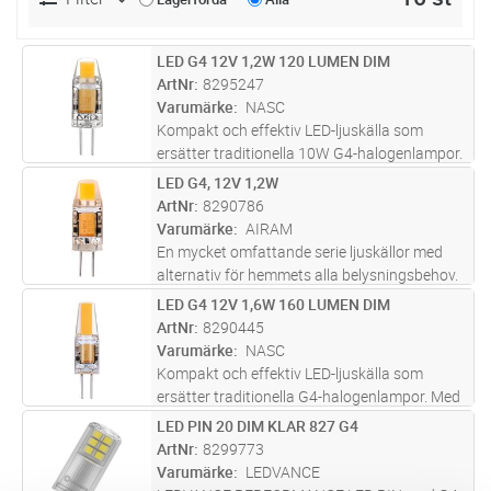
LED G4 12V 1,2W 120 LUMEN DIM
Lägg i kundvagn
ST
ArtNr
8295247
Varumärke
NASC
Kompakt och effektiv LED-ljuskälla som
ersätter traditionella 10W G4-halogenlampor.
Med samma kompakta storlek (9,5 x 31,5
LED G4, 12V 1,2W
Lägg i kundvagn
ST
mm) som sin traditionella halogenljuskälla
ArtNr
8290786
passar ljuskällan i alla befintli
...läs mer
Varumärke
AIRAM
En mycket omfattande serie ljuskällor med
alternativ för hemmets alla belysningsbehov.
De lätta och hållbara ljuskällorna ersätter helt
LED G4 12V 1,6W 160 LUMEN DIM
Lägg i kundvagn
ST
och hållet glöd- och halogenlampor samt
ArtNr
8290445
energisparlampor. Ljusk
...läs mer
Varumärke
NASC
Kompakt och effektiv LED-ljuskälla som
ersätter traditionella G4-halogenlampor. Med
sin kompakta storlek (10 x 38 mm) passar
LED PIN 20 DIM KLAR 827 G4
Lägg i kundvagn
ST
ljuskällan i de flesta befintliga armaturer.
ArtNr
8299773
Tillverkad i slitstarkt silik
...läs mer
Varumärke
LEDVANCE