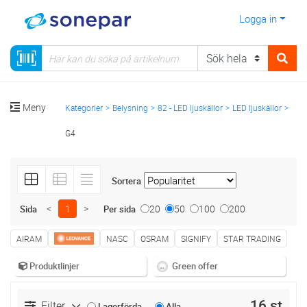
Logga in
Meny
Kategorier
Belysning
82 - LED ljuskällor
LED ljuskällor
G4
Sortera
<
1
>
20
50
100
200
Sida
Per sida
AIRAM
NASC
OSRAM
SIGNIFY
STAR TRADING
Produktlinjer
Green offer
16 st
Filter
Lagerförda
Alla