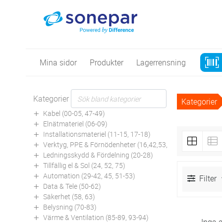
Mina sidor
Produkter
Lagerrensning
Kategorier
Kategorier
Kabel (00-05, 47-49)
Elnätmateriel (06-09)
Installationsmateriel (11-15, 17-18)
Verktyg, PPE & Förnödenheter (16,42,53,94)
Ledningsskydd & Fördelning (20-28)
Tillfällig el & Sol (24, 52, 75)
Automation (29-42, 45, 51-53)
Filter
Data & Tele (50-62)
Säkerhet (58, 63)
Belysning (70-83)
Värme & Ventilation (85-89, 93-94)