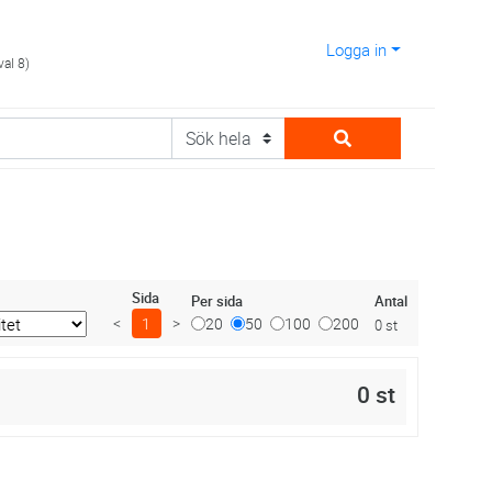
Logga in
val 8)
Sida
Antal
Per sida
<
1
>
20
50
100
200
0 st
0 st