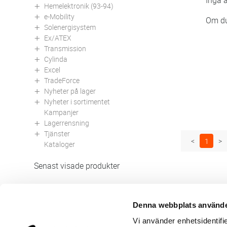
Inga a
Hemelektronik (93-94)
e-Mobility
Om du 
Solenergisystem
Ex/ATEX
Transmission
Cylinda
Excel
TradeForce
Nyheter på lager
Nyheter i sortimentet
Kampanjer
Lagerrensning
Tjänster
<
1
>
Kataloger
Senast visade produkter
Denna webbplats använde
Butik/Kontakt
Om 
Vi använder enhetsidentifie
Felanmälan
Använ