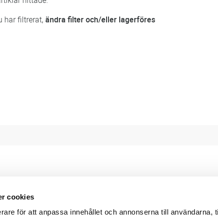
rtiklar hittade.
har filtrerat,
ändra filter och/eller lagerföres
r cookies
Webbshop
Digitala kataloger/ publikatio
rare för att anpassa innehållet och annonserna till användarna, t
darvillkor
Leverans- och betalningsvillk