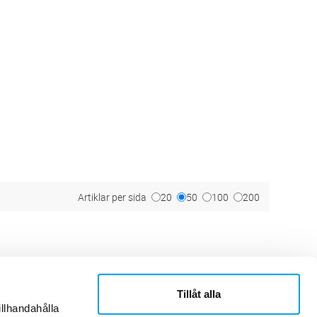
Artiklar per sida
20
50
100
200
Tillåt alla
ner
Om Sonepar
illhandahålla
or
Historik