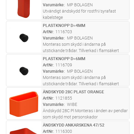
Varumärke
MP BOLAGEN
Utvändigt ändskydd för rostfri/syrafast
kabelstege
PLASTKNOPP D=4MM
Lägg i kundvagn
FP
ArtNr
1116703
Varumärke
MP BOLAGEN
Monteras som skydd i ändarna på
utstickande trådar. Tillverkad i flamsäkert
material. 100 st/förpackning.
PLASTKNOPP D=6MM
Lägg i kundvagn
FP
ArtNr
1116709
Varumärke
MP BOLAGEN
Monteras som skydd i ändarna på
utstickande trådar. Tillverkad i flamsäkert
material. 100 st/förpackning.
ÄNDSKYDD 28C PLAST ORANGE
Lägg i kundvagn
ST
ArtNr
1121855
Varumärke
WIBE
Ändskydd 28C Pl Monteras i änden av pendlar
som skydd mot personskador
ÄNDSKYDD ANKARSKENA 47/52
Lägg i kundvagn
ST
ArtNr
1116300