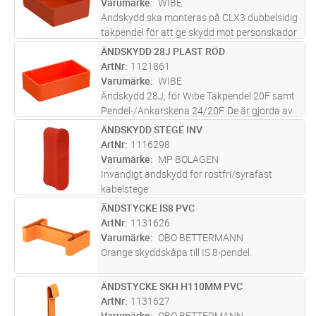
Varumärke
WIBE
Ändskydd ska monteras på CLX3 dubbelsidig
takpendel för att ge skydd mot personskador
och för att göra profilens ändar mer synliga.
ÄNDSKYDD 28J PLAST RÖD
Lägg i kundvagn
ST
Material: Plast, PP/TPE, orange.
ArtNr
1121861
Varumärke
WIBE
Ändskydd 28J, för Wibe Takpendel 20F samt
Pendel-/Ankarskena 24/20F. De är gjorda av
plast (PP / TPE) och har en orange färg för att
ÄNDSKYDD STEGE INV
Lägg i kundvagn
ST
göra ändarna mer synliga och skydda vid
ArtNr
1116298
montage där man riskerar p
...läs mer
Varumärke
MP BOLAGEN
Invändigt ändskydd för rostfri/syrafast
kabelstege
ÄNDSTYCKE IS8 PVC
Lägg i kundvagn
ST
ArtNr
1131626
Varumärke
OBO BETTERMANN
Orange skyddskåpa till IS 8-pendel.
ÄNDSTYCKE SKH H110MM PVC
Lägg i kundvagn
PR
ArtNr
1131627
Varumärke
OBO BETTERMANN