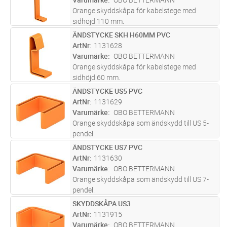
Orange skyddskåpa för kabelstege med
sidhöjd 110 mm.
ÄNDSTYCKE SKH H60MM PVC
Lägg i kundvagn
PR
ArtNr
1131628
Varumärke
OBO BETTERMANN
Orange skyddskåpa för kabelstege med
sidhöjd 60 mm.
ÄNDSTYCKE US5 PVC
Lägg i kundvagn
ST
ArtNr
1131629
Varumärke
OBO BETTERMANN
Orange skyddskåpa som ändskydd till US 5-
pendel.
ÄNDSTYCKE US7 PVC
Lägg i kundvagn
ST
ArtNr
1131630
Varumärke
OBO BETTERMANN
Orange skyddskåpa som ändskydd till US 7-
pendel.
SKYDDSKÅPA US3
Lägg i kundvagn
ST
ArtNr
1131915
Varumärke
OBO BETTERMANN