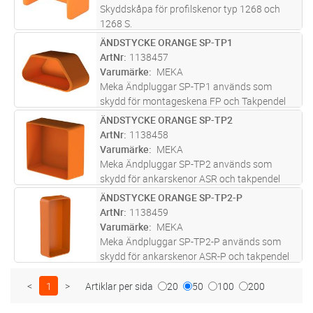
Skyddskåpa för profilskenor typ 1268 och
1268 S.
ÄNDSTYCKE ORANGE SP-TP1
Lägg i kundvagn
FP
ArtNr
1138457
Varumärke
MEKA
Meka Ändpluggar SP-TP1 används som
skydd för montageskena FP och Takpendel
TP1.Orange färgpluggar är synliga i svagt ljus
ÄNDSTYCKE ORANGE SP-TP2
Lägg i kundvagn
FP
vilket är viktigt av säkerhetsskäl.
ArtNr
1138458
Varumärke
MEKA
Meka Ändpluggar SP-TP2 används som
skydd för ankarskenor ASR och takpendel
TP2.Orange färgpluggar är synliga i svagt ljus
ÄNDSTYCKE ORANGE SP-TP2-P
Lägg i kundvagn
FP
vilket är viktigt av säkerhetsskäl.
ArtNr
1138459
Varumärke
MEKA
Meka Ändpluggar SP-TP2-P används som
skydd för ankarskenor ASR-P och takpendel
TP2-P.Orange färgpluggar är synliga i svagt
ljus vilket är viktigt av säkerhetsskäl.
<
1
>
Artiklar per sida
20
50
100
200