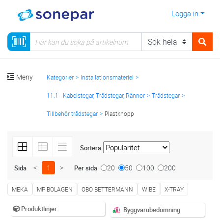
Logga in
Meny
Kategorier
Installationsmateriel
11.1 - Kabelstegar, Trådstegar, Rännor
Trådstegar
Tillbehör trådstegar
Plastknopp
Sortera
<
1
>
20
50
100
200
Sida
Per sida
MEKA
MP BOLAGEN
OBO BETTERMANN
WIBE
X-TRAY
Produktlinjer
Byggvarubedömning