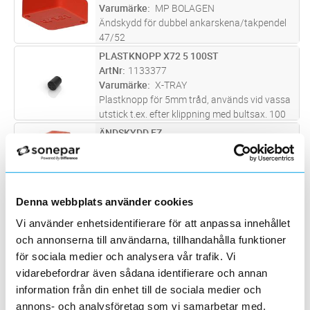
Varumärke
MP BOLAGEN
Ändskydd för dubbel ankarskena/takpendel
47/52
PLASTKNOPP X72 5 100ST
Lägg i kundvagn
FP
ArtNr
1133377
Varumärke
X-TRAY
Plastknopp för 5mm tråd, används vid vassa
utstick t.ex. efter klippning med bultsax. 100
st/frp, tillverkad i svart Pe-Plast
ÄNDSKYDD FZ
Lägg i kundvagn
ST
ArtNr
1115293
Varumärke
MP BOLAGEN
Ändskydd avsedd för stegtyp: MP-FZ.
Denna webbplats använder cookies
ÄNDSKYDD 2X41X41 MM
Lägg i kundvagn
ST
Vi använder enhetsidentifierare för att anpassa innehållet
ArtNr
1115819
Varumärke
MP BOLAGEN
och annonserna till användarna, tillhandahålla funktioner
Rödfärgat ändskydd, passar till typerna MP-
för sociala medier och analysera vår trafik. Vi
FDV.(2x41x41 mm)
vidarebefordrar även sådana identifierare och annan
PLASTKNOPP X72 6 100ST
Lägg i kundvagn
FP
information från din enhet till de sociala medier och
ArtNr
1133378
annons- och analysföretag som vi samarbetar med.