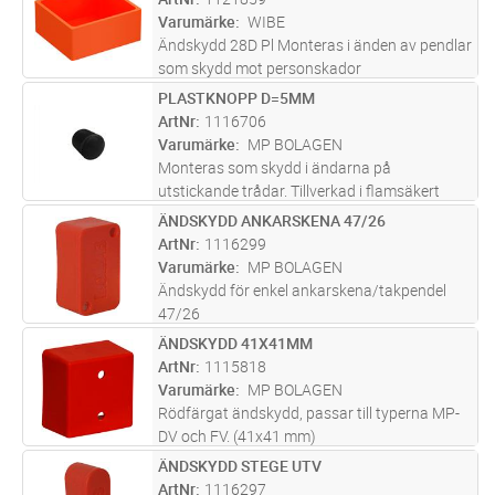
Varumärke
WIBE
Ändskydd 28D Pl Monteras i änden av pendlar
som skydd mot personskador
PLASTKNOPP D=5MM
Lägg i kundvagn
FP
ArtNr
1116706
Varumärke
MP BOLAGEN
Monteras som skydd i ändarna på
utstickande trådar. Tillverkad i flamsäkert
material. 100 st/förpackning.
ÄNDSKYDD ANKARSKENA 47/26
Lägg i kundvagn
ST
ArtNr
1116299
Varumärke
MP BOLAGEN
Ändskydd för enkel ankarskena/takpendel
47/26
ÄNDSKYDD 41X41MM
Lägg i kundvagn
ST
ArtNr
1115818
Varumärke
MP BOLAGEN
Rödfärgat ändskydd, passar till typerna MP-
DV och FV. (41x41 mm)
ÄNDSKYDD STEGE UTV
Lägg i kundvagn
ST
ArtNr
1116297