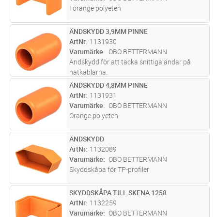
I orange polyeten
ÄNDSKYDD 3,9MM PINNE
Lägg i kundvagn
ST
ArtNr
1131930
Varumärke
OBO BETTERMANN
Ändskydd för att täcka snittiga ändar på
nätkablarna.
ÄNDSKYDD 4,8MM PINNE
Lägg i kundvagn
ST
ArtNr
1131931
Varumärke
OBO BETTERMANN
Orange polyeten
ÄNDSKYDD
Lägg i kundvagn
ST
ArtNr
1132089
Varumärke
OBO BETTERMANN
Skyddskåpa för TP-profiler
SKYDDSKÅPA TILL SKENA 1258
Lägg i kundvagn
ST
ArtNr
1132259
Varumärke
OBO BETTERMANN