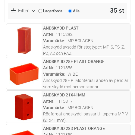
35 st
Filter
Lagerförda
Alla
ÄNDSKYDD PLAST
Lägg i kundvagn
ST
ArtNr
1115292
Varumärke
MP BOLAGEN
Ändskydd avsedd för stegtyper: MP-S, TS, Z,
PZ, AZ och PAZ.
ÄNDSKYDD 28E PLAST ORANGE
Lägg i kundvagn
ST
ArtNr
1121856
Varumärke
WIBE
Ändskydd 28E Pl Monteras i änden av pendlar
som skydd mot personskador
ÄNDSKYDD 21X41MM
Lägg i kundvagn
ST
ArtNr
1115817
Varumärke
MP BOLAGEN
Rödfärgat ändskydd, passar till typerna MP-V
(21x41 mm).
ÄNDSKYDD 28D PLAST ORANGE
Lägg i kundvagn
ST
ArtNr
1121859