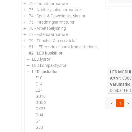
72 - Industriarmaturer
73 - Nödbelysningsarmaturer
Antal
74 - Spot- & Downlights, skenor
75 - Inredningsarmaturer
76 - Arbetsbelysning
77 - Exteriörarmaturer
79 - Tillbehör & reservdelar
81 - LED-moduler samt Konverterings-, utbytes- och om
82 - LED ljuskällor
LED lysrör
LED kompaktlysrör
LED ljuskällor
LED MODUL
E10
ArtNr
8380
E14
Varumärke
E27
Dimbar LED 
GU10
MR16 halog
GU5,3
<
1
>
GX53
GU4
G4
G53