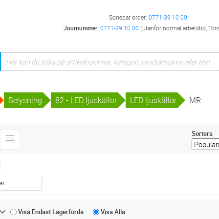
Sonepar order:
0771-39 10 00
Journummer:
0771-39 10 00
(utanför normal arbetstid, Ton
Belysning
82 - LED ljuskällor
LED ljuskällor
MR
Sortera
er
Visa Endast
Lagerförda
Visa
Alla