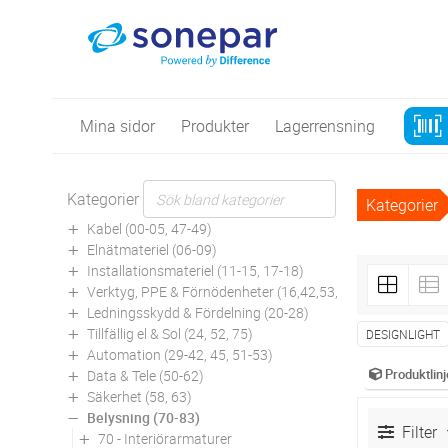
Mina sidor
Produkter
Lagerrensning
Kategorier
Kategorier
Kabel (00-05, 47-49)
Elnätmateriel (06-09)
Installationsmateriel (11-15, 17-18)
Verktyg, PPE & Förnödenheter (16,42,53,94)
Ledningsskydd & Fördelning (20-28)
Tillfällig el & Sol (24, 52, 75)
DESIGNLIGHT
Automation (29-42, 45, 51-53)
Produktlinj
Data & Tele (50-62)
Säkerhet (58, 63)
Belysning (70-83)
Filter
70 - Interiörarmaturer