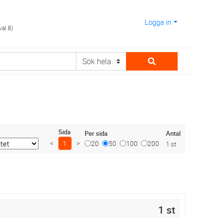
Logga in
val 8)
Sida
Antal
Per sida
<
1
>
20
50
100
200
1 st
1 st