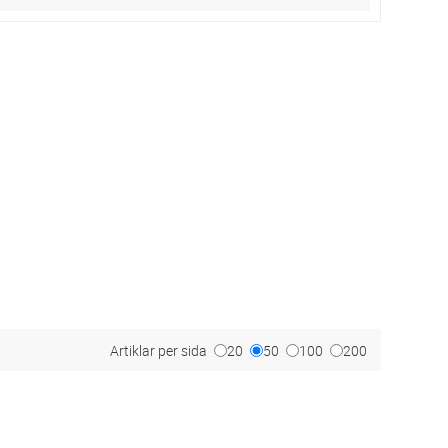
Artiklar per sida
20
50
100
200