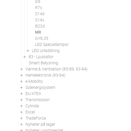
G9
R7s
S14d
S14s
B22d
MR
GY6,35
LED Speciallampor
LED Urladdning
83 - Ljuskällor
Smart Belysning
Värme & Ventilation (85-89, 93-94)
Hemelektronik (93-94)
e-Mobility
Solenergisystem
Ex/ATEX
Transmission
Cylinda
Excel
TradeForce
Nyheter på lager
Nyheter i sortimentet