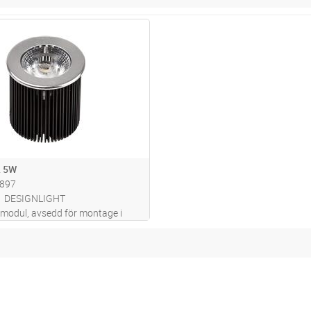
Lägg i kundvagn
ST
byggnadssatser
 5W
897
DESIGNLIGHT
modul, avsedd för montage i
en armaturer. IP44