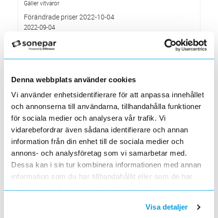
Gäller vitvaror
Förändrade priser 2022-10-04
2022-09-04
Välkommen till våra nya lokaler i Södertälje
2022-05-31
Den 1 juni har vi ny adress i Södertälje
Förändrade priser 2022-06-30
Denna webbplats använder cookies
2022-05-27
Vi använder enhetsidentifierare för att anpassa innehållet
Grundkurs för installatörer av Charge Amps produkter
och annonserna till användarna, tillhandahålla funktioner
2022-04-01
för sociala medier och analysera vår trafik. Vi
En grundläggande certifieringsutbildning för installatörer
vidarebefordrar även sådana identifierare och annan
Förändrade priser 2022-05-01
information från din enhet till de sociala medier och
2022-03-31
annons- och analysföretag som vi samarbetar med.
Med anledning av stigande råvarupriser.
Dessa kan i sin tur kombinera informationen med annan
Ecovadis ger Elektroskandia högsta betyg inom
information som du har tillhandahållit eller som de har
hållbarhetsarbete
2022-03-21
samlat in när du har använt deras tjänster.
Det oberoende analysföretaget Ecovadis har tilldelat
Elektroskandia högsta möjliga betyg, Platina, för företagets
Visa detaljer
hållbarhetsarbete.