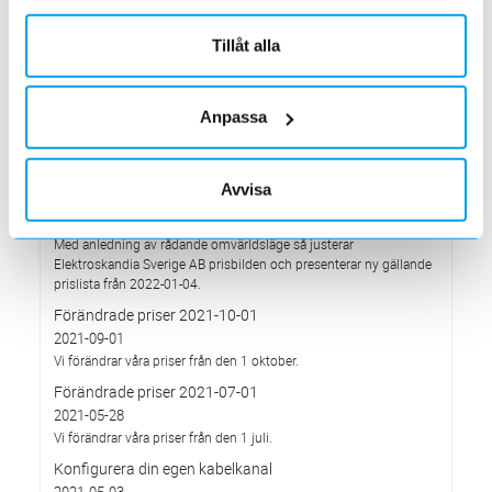
Med anledning av Rysslands invasion av Ukraina
Tillåt alla
2022-03-03
har Elektroskandia adresserat och tagit avstånd från alla
pågående affärsrelationer med Ryssland & Belarus.
Anpassa
Förändrade priser 2022-04-01
2022-03-01
Med anledning av stigande komponent- och metallpriser.
Avvisa
Prisavisering per den 4:e januari 2022
2021-12-03
Med anledning av rådande omvärldsläge så justerar
Elektroskandia Sverige AB prisbilden och presenterar ny gällande
prislista från 2022-01-04.
Förändrade priser 2021-10-01
2021-09-01
Vi förändrar våra priser från den 1 oktober.
Förändrade priser 2021-07-01
2021-05-28
Vi förändrar våra priser från den 1 juli.
Konfigurera din egen kabelkanal
2021-05-03