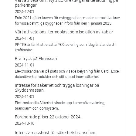
Värt att veta om… Nytt EU direktiv gällande laddning på
parkeringar
2024-12-01
Från 2021 gäller kraven för nybyggnation, medan retroaktiva krav
för vissa befintliga byggnader införs från den 1 januari 2025.
Värt att veta om…termoplast som isolation av kablar
2024-11-01
PP-TPE är tänkt att ersätta PEX-isolering som idag är standard i
kraftkablar.
Bra tryck på Elmässan
2024-11-01
Elektroskandia var på plats och visade belysning från Cardi, Excel
datanätverksprodukter och sitt utbud inom säkerhet.
Intresse för säkerhet och trygga lösningar på
Skyddsmässan.
2024-11-01
Elektroskandia Säkerhet visade upp kameraövervakning,
brandlarm och dörrsystem.
Förändrade priser 22 oktober 2024.
2024-10-16
Intensiv mässhöst för säkerhetsbranschen