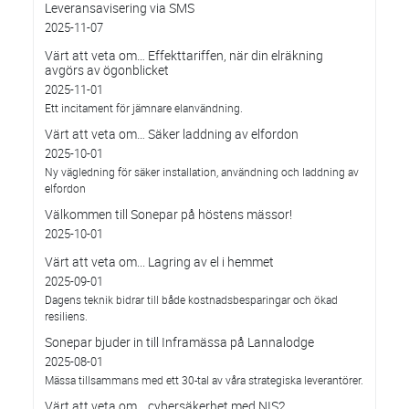
Leveransavisering via SMS
2025-11-07
Värt att veta om… Effekttariffen, när din elräkning
avgörs av ögonblicket
2025-11-01
Ett incitament för jämnare elanvändning.
Värt att veta om… Säker laddning av elfordon
2025-10-01
Ny vägledning för säker installation, användning och laddning av
elfordon
Välkommen till Sonepar på höstens mässor!
2025-10-01
Värt att veta om... Lagring av el i hemmet
2025-09-01
Dagens teknik bidrar till både kostnadsbesparingar och ökad
resiliens.
Sonepar bjuder in till Inframässa på Lannalodge
2025-08-01
Mässa tillsammans med ett 30-tal av våra strategiska leverantörer.
Värt att veta om... cybersäkerhet med NIS2