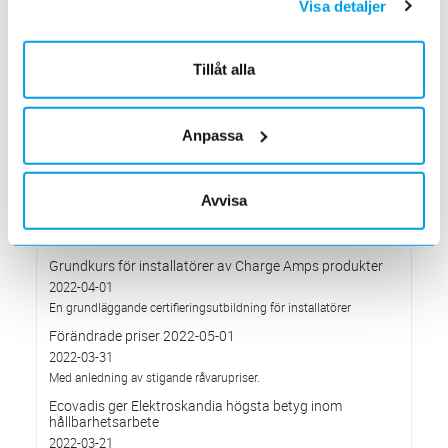
Visa detaljer
Höjd distributionsavgift från 3:e januari 2023
2022-10-05
Gäller vitvaror
Tillåt alla
Förändrade priser 2022-10-04
2022-09-04
Anpassa
Välkommen till våra nya lokaler i Södertälje
2022-05-31
Den 1 juni har vi ny adress i Södertälje
Avvisa
Förändrade priser 2022-06-30
2022-05-27
Grundkurs för installatörer av Charge Amps produkter
2022-04-01
En grundläggande certifieringsutbildning för installatörer
Förändrade priser 2022-05-01
2022-03-31
Med anledning av stigande råvarupriser.
Ecovadis ger Elektroskandia högsta betyg inom
hållbarhetsarbete
2022-03-21