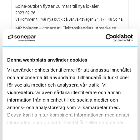
Solna-butiken flyttar 20 mars till nya lokaler
2023-02-26
Välkommen till vår nya butik på Banvaktsvägen 24, 171 48 Solna!
MP bolagen - vinnare av Elektroskandias utmärkelse
”Årets Leverantör” 2022
2023-02-10
Systemunderhåll som påverkar vår e-handelssida
2023-01-29
Denna webbplats använder cookies
Söndagen den 29 januari mellan 16.00 och c:a 18.30
Vi använder enhetsidentifierare för att anpassa innehållet
Elektroskandia – ny Officiell Partner i världens största
fotbollsturnering för ungdomar
och annonserna till användarna, tillhandahålla funktioner
2023-01-20
för sociala medier och analysera vår trafik. Vi
Förändringar på Kassasidan
vidarebefordrar även sådana identifierare och annan
2023-01-10
information från din enhet till de sociala medier och
annons- och analysföretag som vi samarbetar med.
Förändrade priser 2023-01-03
Dessa kan i sin tur kombinera informationen med annan
2022-11-30
information som du har tillhandahållit eller som de har
Elektroskandia Täby flyttar den 31 oktober
samlat in när du har använt deras tjänster.
2022-10-27
till nya lokaler i Arninge.