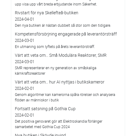
upp visa upp vårt breda erbjudande inom Säkerhet.
Rivstart för nya Skellefteå-butiken
2024-04-01
Den nya butiken är nästan dubbelt så stor som den tidigare.
Kompetensförsörjning engagerade på leverantörsträff
2024-03-01
En utmaning som lyftets på årets leverantörsträff.
Värt att veta om... Små Modulära Reaktorer, SMR
2024-03-01
SMR representerar en ny generation av småskaliga
kärnkraftsreaktorer
Värt att veta om… hur AI nyttjas i butikskameror
2024-02-01
Genom algoritmer kan kamerorna spåra rörelser och analysera
flöden av människor i butik
Fortsatt satsning på Gothia Cup
2024-02-01
Det positiva gensvaret gör att Elektroskandia förlänger
samarbetet med Gothia Cup 2024
Nya butiken i Skövde invigd