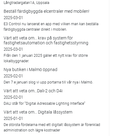
Långtradargatan1A, Uppsala
Beställ färdigbyggda elcentraler med mobilen!
2025-03-01
E3 Control nu lanserat en app med vilken man kan beställa
färdigbyggda centraler direkt i mobilen.
Värt att veta om... krav på system för
fastighetsautomation och fastighetsstyrning
2025-03-01
Från den 1 januari 2025 gäller ett nytt krav för större
lokalbyggnader.
Nya butiken i Malmö öppnad
2025-02-01
Den 7:e januari slog vi upp portarna till vår nya i Malmö.
Värt att veta om…Dali-2 och D4i
2025-02-01
DALI står för ”Digital Adressable Lighting Interface”
Värt att veta om… Digitala låssystem
2025-01-01
De största fördelarna med ett digitalt låssystem är förenklad
administration och lägre kostnader