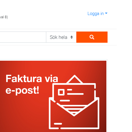
Logga in
val 8)