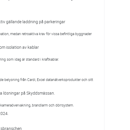
ktiv gällande laddning på parkeringar
ation, medan retroaktiva krav för vissa befintliga byggnader
om isolation av kablar
ring som idag är standard i kraftkablar.
de belysning från Cardi, Excel datanätverksprodukter och sitt
gga lösningar på Skyddsmässan.
p kameraövervakning, brandlarm och dörrsystem.
2024.
etsbranschen