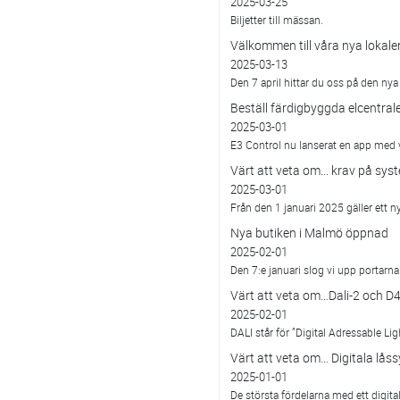
2025-03-25
Biljetter till mässan.
Välkommen till våra nya lokaler
2025-03-13
Den 7 april hittar du oss på den n
Beställ färdigbyggda elcentral
2025-03-01
E3 Control nu lanserat en app med v
Värt att veta om... krav på sy
2025-03-01
Från den 1 januari 2025 gäller ett ny
Nya butiken i Malmö öppnad
2025-02-01
Den 7:e januari slog vi upp portarna 
Värt att veta om…Dali-2 och D4
2025-02-01
DALI står för ”Digital Adressable Lig
Värt att veta om… Digitala lås
2025-01-01
De största fördelarna med ett digit