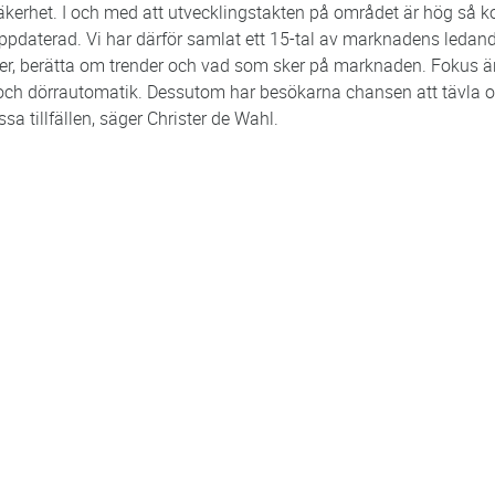
säkerhet. I och med att utvecklingstakten på området är hög så 
uppdaterad. Vi har därför samlat ett 15-tal av marknadens leda
ter, berätta om trender och vad som sker på marknaden. Fokus 
 och dörrautomatik. Dessutom har besökarna chansen att tävla om
a tillfällen, säger Christer de Wahl.