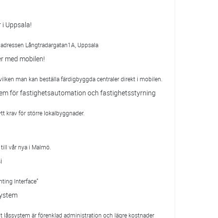
 i Uppsala!
ya adressen Långtradargatan1A, Uppsala
er med mobilen!
ilken man kan beställa färdigbyggda centraler direkt i mobilen.
stem för fastighetsautomation och fastighetsstyrning
tt krav för större lokalbyggnader.
till vår nya i Malmö.
i
hting Interface”
system
alt låssystem är förenklad administration och lägre kostnader