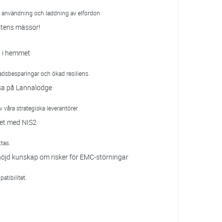
n, användning och laddning av elfordon
stens mässor!
el i hemmet
nadsbesparingar och ökad resiliens.
ssa på Lannalodge
 våra strategiska leverantörer.
het med NIS2
tas.
höjd kunskap om risker för EMC-störningar
tibilitet.