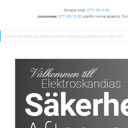
Sonepar order:
0771-39 10 00
Journummer:
0771-39 10 00
(utanför normal arbetstid, Ton