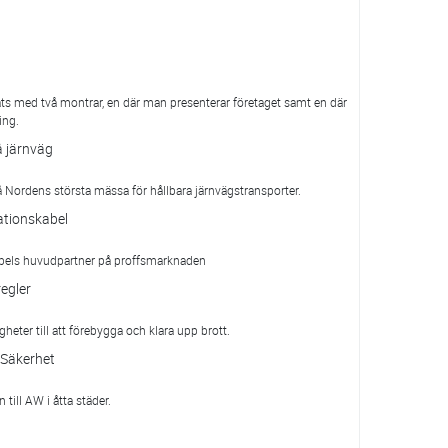
ts med två montrar, en där man presenterar företaget samt en där
ing.
å järnväg
å Nordens största mässa för hållbara järnvägstransporter.
ationskabel
bels huvudpartner på proffsmarknaden
regler
heter till att förebygga och klara upp brott.
 Säkerhet
till AW i åtta städer.