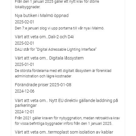
Från den 1 januari 2025 gäller ett nytt krav för större
lokalbyggnader.
Nya butiken i Malmö öppnad
2025-02-01
Den 7:e januari slog vi upp portarna till vår nya i Malmö.
Värt att veta om…Dali-2 och D4i
2025-02-01
DALI står för ”Digital Adressable Lighting Interface”
Värt att veta om… Digitala låssystem
2025-01-01
De största fördelarna med ett digitalt låssystem är förenklad
administration och lägre kostnader
Förändrade priser 2025-01-08
2024-12-06
Värt att veta om… Nytt EU direktiv gällande laddning på
parkeringar
2024-12-01
Från 2021 gäller kraven för nybyggnation, medan retroaktiva krav
för vissa befintliga byggnader införs från den 1 januari 2025.
Värt att veta om…termoplast som isolation av kablar