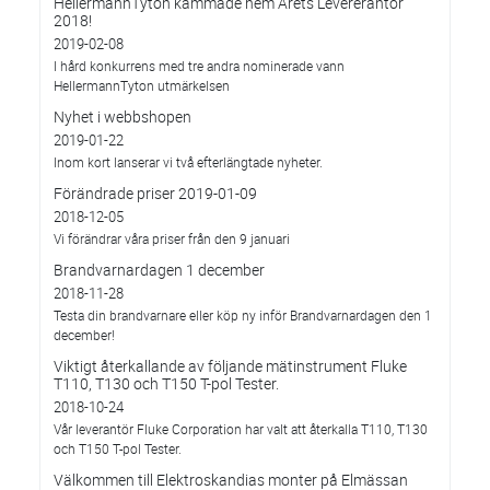
HellermannTyton kammade hem Årets Levererantör
2018!
2019-02-08
I hård konkurrens med tre andra nominerade vann
HellermannTyton utmärkelsen
Nyhet i webbshopen
2019-01-22
Inom kort lanserar vi två efterlängtade nyheter.
Förändrade priser 2019-01-09
2018-12-05
Vi förändrar våra priser från den 9 januari
Brandvarnardagen 1 december
2018-11-28
Testa din brandvarnare eller köp ny inför Brandvarnardagen den 1
december!
Viktigt återkallande av följande mätinstrument Fluke
T110, T130 och T150 T-pol Tester.
2018-10-24
Vår leverantör Fluke Corporation har valt att återkalla T110, T130
och T150 T-pol Tester.
Välkommen till Elektroskandias monter på Elmässan