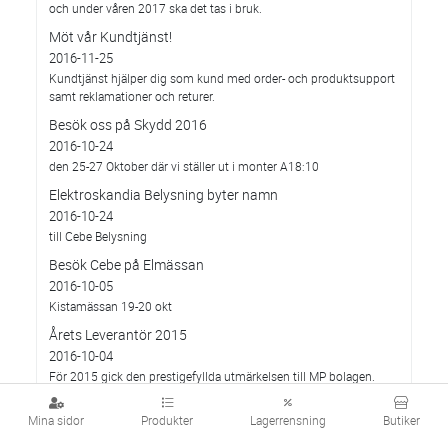
och under våren 2017 ska det tas i bruk.
Möt vår Kundtjänst!
2016-11-25
Kundtjänst hjälper dig som kund med order- och produktsupport
samt reklamationer och returer.
Besök oss på Skydd 2016
2016-10-24
den 25-27 Oktober där vi ställer ut i monter A18:10
Elektroskandia Belysning byter namn
2016-10-24
till Cebe Belysning
Besök Cebe på Elmässan
2016-10-05
Kistamässan 19-20 okt
Årets Leverantör 2015
2016-10-04
För 2015 gick den prestigefyllda utmärkelsen till MP bolagen.
Elektroskandia informerar
Mina sidor
Produkter
Lagerrensning
Butiker
2016-10-01
Förändrade leverans- och betalningsvillkor