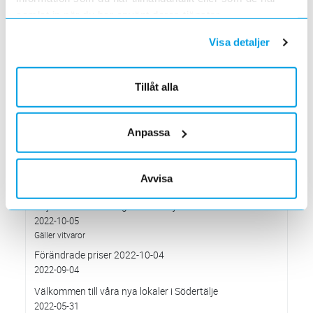
2023-01-29
samlat in när du har använt deras tjänster.
Söndagen den 29 januari mellan 16.00 och c:a 18.30
Elektroskandia – ny Officiell Partner i världens största
Visa detaljer
fotbollsturnering för ungdomar
2023-01-20
Förändringar på Kassasidan
Tillåt alla
2023-01-10
Förändrade priser 2023-01-03
Anpassa
2022-11-30
Elektroskandia Täby flyttar den 31 oktober
2022-10-27
Avvisa
till nya lokaler i Arninge.
Höjd distributionsavgift från 3:e januari 2023
2022-10-05
Gäller vitvaror
Förändrade priser 2022-10-04
2022-09-04
Välkommen till våra nya lokaler i Södertälje
2022-05-31