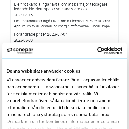
Elektroskandia ingår avtal om att bli majoritetsägare i
ledande Nordeuropeisk solpanels-grossist
2023-08-16
Elektroskandia har ingått avtal om att förvärva 70 % av aktierna i
Aprilice, en av de ledande solenergiplattformarna i Nordeuropa.
Förändrade priser 2023-07-04
2023-05-30
Ändrade öppettider i fyra Stockholmsbutiker
2023-03-08
Hägersten, Nacka, Solna och Täby
Förändrade kabelpriser 2023-04-04
Denna webbplats använder cookies
2023-03-02
Vi använder enhetsidentifierare för att anpassa innehållet
Solna-butiken flyttar 20 mars till nya lokaler
och annonserna till användarna, tillhandahålla funktioner
2023-02-26
för sociala medier och analysera vår trafik. Vi
Välkommen till vår nya butik på Banvaktsvägen 24, 171 48 Solna!
vidarebefordrar även sådana identifierare och annan
MP bolagen - vinnare av Elektroskandias utmärkelse
information från din enhet till de sociala medier och
”Årets Leverantör” 2022
annons- och analysföretag som vi samarbetar med.
2023-02-10
Dessa kan i sin tur kombinera informationen med annan
Systemunderhåll som påverkar vår e-handelssida
information som du har tillhandahållit eller som de har