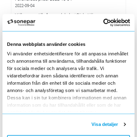
2022-09-04
Välkommen till våra nya lokaler i Södertälje
2022-05-31
Den 1 juni har vi ny adress i Södertälje
Förändrade priser 2022-06-30
2022-05-27
Denna webbplats använder cookies
Grundkurs för installatörer av Charge Amps produkter
Vi använder enhetsidentifierare för att anpassa innehållet
2022-04-01
och annonserna till användarna, tillhandahålla funktioner
En grundläggande certifieringsutbildning för installatörer
för sociala medier och analysera vår trafik. Vi
Förändrade priser 2022-05-01
vidarebefordrar även sådana identifierare och annan
2022-03-31
information från din enhet till de sociala medier och
Med anledning av stigande råvarupriser.
annons- och analysföretag som vi samarbetar med.
Ecovadis ger Elektroskandia högsta betyg inom
Dessa kan i sin tur kombinera informationen med annan
hållbarhetsarbete
information som du har tillhandahållit eller som de har
2022-03-21
samlat in när du har använt deras tjänster.
Det oberoende analysföretaget Ecovadis har tilldelat
Elektroskandia högsta möjliga betyg, Platina, för företagets
hållbarhetsarbete.
Visa detaljer
Med anledning av Rysslands invasion av Ukraina