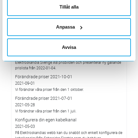
2022-03-03
Tillåt alla
har Elektroskandia adresserat och tagit avstånd från alla
pågående affärsrelationer med Ryssland & Belarus.
Förändrade priser 2022-04-01
Anpassa
2022-03-01
Med anledning av stigande komponent- och metallpriser.
Prisavisering per den 4:e januari 2022
Avvisa
2021-12-03
Med anledning av rådande omvärldsläge så justerar
Elektroskandia Sverige AB prisbilden och presenterar ny gällande
prislista från 2022-01-04.
Förändrade priser 2021-10-01
2021-09-01
Vi förändrar våra priser från den 1 oktober.
Förändrade priser 2021-07-01
2021-05-28
Vi förändrar våra priser från den 1 juli.
Konfigurera din egen kabelkanal
2021-05-03
På Elektroskandias webb kan du snabbt och enkelt konfigurera de