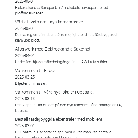
2025-05-01
Elektroskandia/Sonepar blir Amokabels huvudpartner på
proffsmarknaden
Värt att veta om... nya kameraregler
2025-05-01
De nya reglerna innebär större möjligheter till att förebygga och
klara upp brott.
Afterwork med Elektroskandia Säkerhet
2025-04-01
Under året bjuder säkerhetsgänget in till AW i åtta städer.
Välkommen till Elfack!
2025-03-25
Biljetter till mässan.
Välkommen till våra nya lokaler i Uppsala!
2025-03-13
Den 7 april hittar du oss på den nya adressen Långtradargatan1A,
Uppsala
Beställ färdigbyggda elcentraler med mobilen!
2025-03-01
E3 Control nu lanserat en app med vilken man kan beställa
färdigbyggda centraler direkt i mobilen.