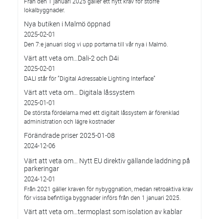
Från den 1 januari 2025 gäller ett nytt krav för större
lokalbyggnader.
Nya butiken i Malmö öppnad
2025-02-01
Den 7:e januari slog vi upp portarna till vår nya i Malmö.
Värt att veta om…Dali-2 och D4i
2025-02-01
DALI står för ”Digital Adressable Lighting Interface”
Värt att veta om… Digitala låssystem
2025-01-01
De största fördelarna med ett digitalt låssystem är förenklad
administration och lägre kostnader
Förändrade priser 2025-01-08
2024-12-06
Värt att veta om… Nytt EU direktiv gällande laddning på
parkeringar
2024-12-01
Från 2021 gäller kraven för nybyggnation, medan retroaktiva krav
för vissa befintliga byggnader införs från den 1 januari 2025.
Värt att veta om…termoplast som isolation av kablar