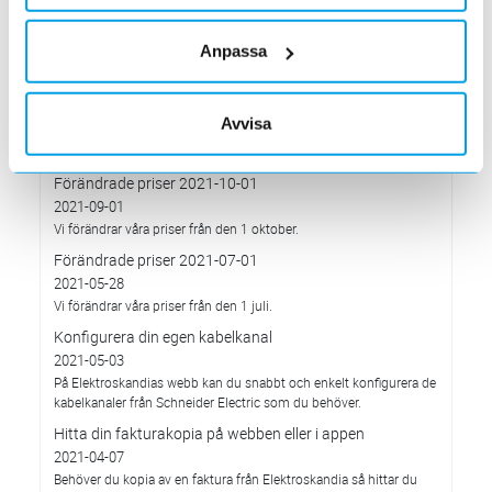
2022-03-01
Med anledning av stigande komponent- och metallpriser.
Anpassa
Prisavisering per den 4:e januari 2022
2021-12-03
Med anledning av rådande omvärldsläge så justerar
Avvisa
Elektroskandia Sverige AB prisbilden och presenterar ny gällande
prislista från 2022-01-04.
Förändrade priser 2021-10-01
2021-09-01
Vi förändrar våra priser från den 1 oktober.
Förändrade priser 2021-07-01
2021-05-28
Vi förändrar våra priser från den 1 juli.
Konfigurera din egen kabelkanal
2021-05-03
På Elektroskandias webb kan du snabbt och enkelt konfigurera de
kabelkanaler från Schneider Electric som du behöver.
Hitta din fakturakopia på webben eller i appen
2021-04-07
Behöver du kopia av en faktura från Elektroskandia så hittar du