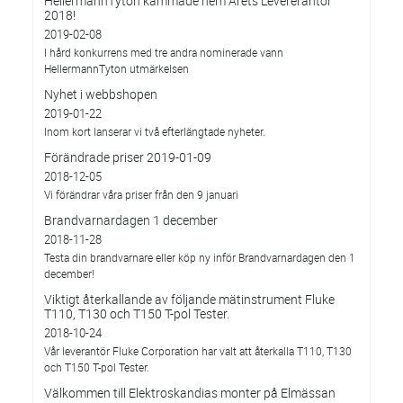
HellermannTyton kammade hem Årets Levererantör
2018!
2019-02-08
I hård konkurrens med tre andra nominerade vann
HellermannTyton utmärkelsen
Nyhet i webbshopen
2019-01-22
Inom kort lanserar vi två efterlängtade nyheter.
Förändrade priser 2019-01-09
2018-12-05
Vi förändrar våra priser från den 9 januari
Brandvarnardagen 1 december
2018-11-28
Testa din brandvarnare eller köp ny inför Brandvarnardagen den 1
december!
Viktigt återkallande av följande mätinstrument Fluke
T110, T130 och T150 T-pol Tester.
2018-10-24
Vår leverantör Fluke Corporation har valt att återkalla T110, T130
och T150 T-pol Tester.
Välkommen till Elektroskandias monter på Elmässan