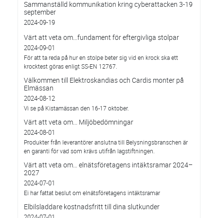
Sammanställd kommunikation kring cyberattacken 3-19
september
2024-09-19
Värt att veta om…fundament för eftergivliga stolpar
2024-09-01
För att ta reda på hur en stolpe beter sig vid en krock ska ett
krocktest göras enligt SS-EN 12767.
Välkommen till Elektroskandias och Cardis monter på
Elmässan
2024-08-12
Vi se på Kistamässan den 16-17 oktober.
Värt att veta om... Miljöbedömningar
2024-08-01
Produkter från leverantörer anslutna till Belysningsbranschen är
en garanti för vad som krävs utifrån lagstiftningen.
Värt att veta om… elnätsföretagens intäktsramar 2024–
2027
2024-07-01
Ei har fattat beslut om elnätsföretagens intäktsramar
Elbilsladdare kostnadsfritt till dina slutkunder
2024-07-01