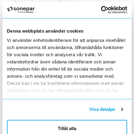
Den 1 juni har vi ny adress i Södertälje
Förändrade priser 2022-06-30
2022-05-27
Grundkurs för installatörer av Charge Amps produkter
Denna webbplats använder cookies
2022-04-01
En grundläggande certifieringsutbildning för installatörer
Vi använder enhetsidentifierare för att anpassa innehållet
Förändrade priser 2022-05-01
och annonserna till användarna, tillhandahålla funktioner
2022-03-31
för sociala medier och analysera vår trafik. Vi
Med anledning av stigande råvarupriser.
vidarebefordrar även sådana identifierare och annan
Ecovadis ger Elektroskandia högsta betyg inom
information från din enhet till de sociala medier och
hållbarhetsarbete
annons- och analysföretag som vi samarbetar med.
2022-03-21
Dessa kan i sin tur kombinera informationen med annan
Det oberoende analysföretaget Ecovadis har tilldelat
information som du har tillhandahållit eller som de har
Elektroskandia högsta möjliga betyg, Platina, för företagets
hållbarhetsarbete.
samlat in när du har använt deras tjänster.
Med anledning av Rysslands invasion av Ukraina
Visa detaljer
2022-03-03
har Elektroskandia adresserat och tagit avstånd från alla
pågående affärsrelationer med Ryssland & Belarus.
Tillåt alla
Förändrade priser 2022-04-01