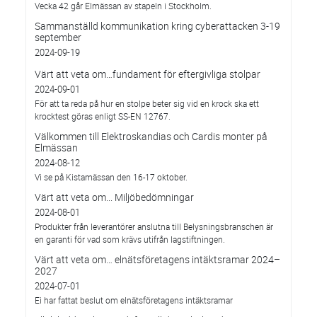
Vecka 42 går Elmässan av stapeln i Stockholm.
Sammanställd kommunikation kring cyberattacken 3-19
september
2024-09-19
Värt att veta om…fundament för eftergivliga stolpar
2024-09-01
För att ta reda på hur en stolpe beter sig vid en krock ska ett
krocktest göras enligt SS-EN 12767.
Välkommen till Elektroskandias och Cardis monter på
Elmässan
2024-08-12
Vi se på Kistamässan den 16-17 oktober.
Värt att veta om... Miljöbedömningar
2024-08-01
Produkter från leverantörer anslutna till Belysningsbranschen är
en garanti för vad som krävs utifrån lagstiftningen.
Värt att veta om… elnätsföretagens intäktsramar 2024–
2027
2024-07-01
Ei har fattat beslut om elnätsföretagens intäktsramar