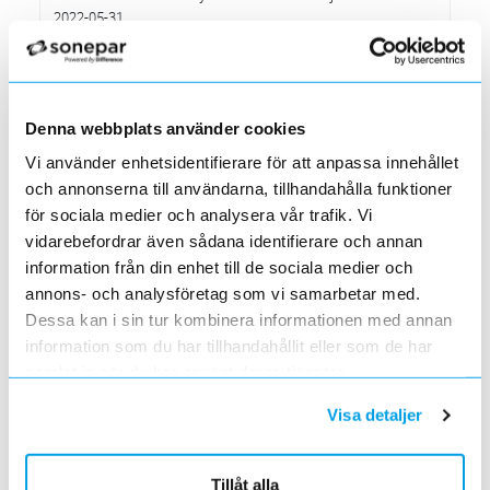
2022-05-31
Den 1 juni har vi ny adress i Södertälje
Förändrade priser 2022-06-30
2022-05-27
Grundkurs för installatörer av Charge Amps produkter
Denna webbplats använder cookies
2022-04-01
Vi använder enhetsidentifierare för att anpassa innehållet
En grundläggande certifieringsutbildning för installatörer
och annonserna till användarna, tillhandahålla funktioner
Förändrade priser 2022-05-01
för sociala medier och analysera vår trafik. Vi
2022-03-31
vidarebefordrar även sådana identifierare och annan
Med anledning av stigande råvarupriser.
information från din enhet till de sociala medier och
Ecovadis ger Elektroskandia högsta betyg inom
annons- och analysföretag som vi samarbetar med.
hållbarhetsarbete
Dessa kan i sin tur kombinera informationen med annan
2022-03-21
Det oberoende analysföretaget Ecovadis har tilldelat
information som du har tillhandahållit eller som de har
Elektroskandia högsta möjliga betyg, Platina, för företagets
samlat in när du har använt deras tjänster.
hållbarhetsarbete.
Med anledning av Rysslands invasion av Ukraina
Visa detaljer
2022-03-03
har Elektroskandia adresserat och tagit avstånd från alla
pågående affärsrelationer med Ryssland & Belarus.
Tillåt alla