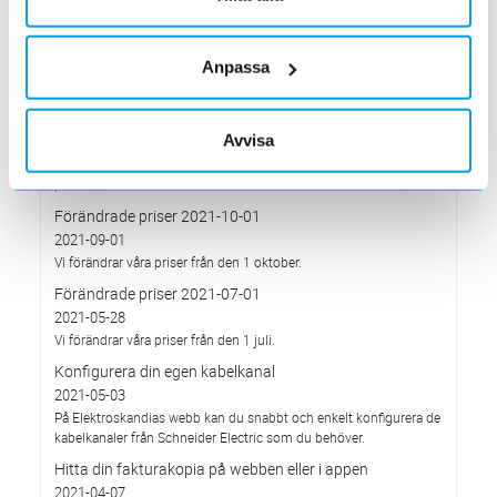
Förändrade priser 2022-04-01
2022-03-01
Anpassa
Med anledning av stigande komponent- och metallpriser.
Prisavisering per den 4:e januari 2022
2021-12-03
Avvisa
Med anledning av rådande omvärldsläge så justerar
Elektroskandia Sverige AB prisbilden och presenterar ny gällande
prislista från 2022-01-04.
Förändrade priser 2021-10-01
2021-09-01
Vi förändrar våra priser från den 1 oktober.
Förändrade priser 2021-07-01
2021-05-28
Vi förändrar våra priser från den 1 juli.
Konfigurera din egen kabelkanal
2021-05-03
På Elektroskandias webb kan du snabbt och enkelt konfigurera de
kabelkanaler från Schneider Electric som du behöver.
Hitta din fakturakopia på webben eller i appen
2021-04-07