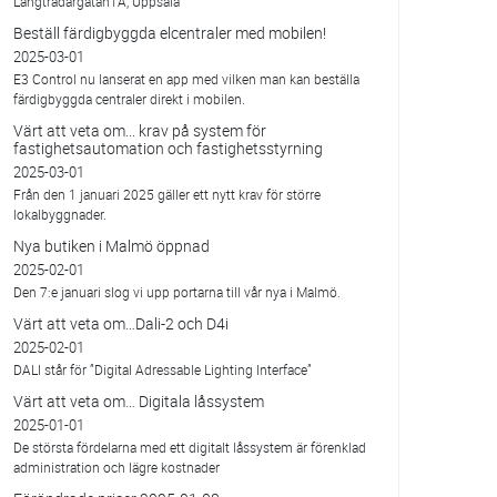
Långtradargatan1A, Uppsala
Beställ färdigbyggda elcentraler med mobilen!
2025-03-01
E3 Control nu lanserat en app med vilken man kan beställa
färdigbyggda centraler direkt i mobilen.
Värt att veta om... krav på system för
fastighetsautomation och fastighetsstyrning
2025-03-01
Från den 1 januari 2025 gäller ett nytt krav för större
lokalbyggnader.
Nya butiken i Malmö öppnad
2025-02-01
Den 7:e januari slog vi upp portarna till vår nya i Malmö.
Värt att veta om…Dali-2 och D4i
2025-02-01
DALI står för ”Digital Adressable Lighting Interface”
Värt att veta om… Digitala låssystem
2025-01-01
De största fördelarna med ett digitalt låssystem är förenklad
administration och lägre kostnader