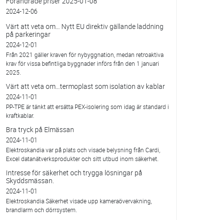
Förändrade priser 2025-01-08
2024-12-06
Värt att veta om… Nytt EU direktiv gällande laddning
på parkeringar
2024-12-01
Från 2021 gäller kraven för nybyggnation, medan retroaktiva
krav för vissa befintliga byggnader införs från den 1 januari
2025.
Värt att veta om…termoplast som isolation av kablar
2024-11-01
PP-TPE är tänkt att ersätta PEX-isolering som idag är standard i
kraftkablar.
Bra tryck på Elmässan
2024-11-01
Elektroskandia var på plats och visade belysning från Cardi,
Excel datanätverksprodukter och sitt utbud inom säkerhet.
Intresse för säkerhet och trygga lösningar på
Skyddsmässan.
2024-11-01
Elektroskandia Säkerhet visade upp kameraövervakning,
brandlarm och dörrsystem.