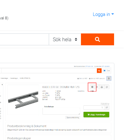
Logga in
val 8)