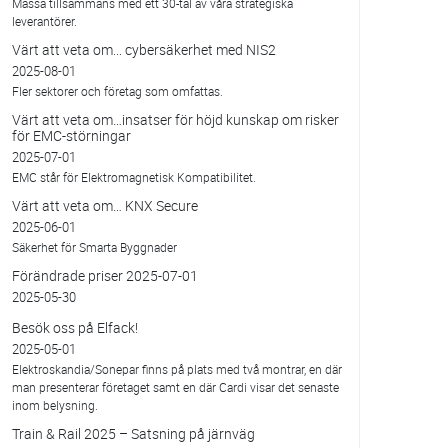
Mässa tillsammans med ett 30-tal av våra strategiska
leverantörer.
Värt att veta om... cybersäkerhet med NIS2
2025-08-01
Fler sektorer och företag som omfattas.
Värt att veta om…insatser för höjd kunskap om risker
för EMC-störningar
2025-07-01
EMC står för Elektromagnetisk Kompatibilitet.
Värt att veta om… KNX Secure
2025-06-01
Säkerhet för Smarta Byggnader
Förändrade priser 2025-07-01
2025-05-30
Besök oss på Elfack!
2025-05-01
Elektroskandia/Sonepar finns på plats med två montrar, en där
man presenterar företaget samt en där Cardi visar det senaste
inom belysning.
Train & Rail 2025 – Satsning på järnväg