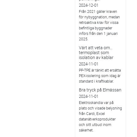
2024-12-01
Från 2021 gäller kraven
för nybyggnation, medan
retroaktiva krav för vissa
befintliga byggnader
införs från den 1 januari
2025.
Värt att veta om…
termoplast som
isolation av kablar
2024-11-01
PP-TPE är tänkt att ersätta
PEX-isolering som idag är
standard i kraftkablar.
Bra tryck på Elmässan
2024-11-01
Elektroskandia var på
plats och visade belysning
från Cardi, Excel
datanätverksprodukter
och sitt utbud inom
säkerhet.