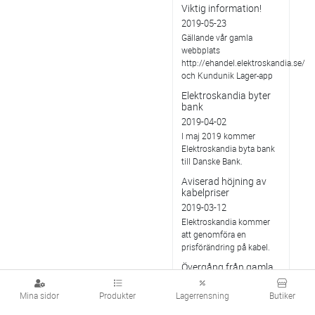
Viktig information!
2019-05-23
Gällande vår gamla
webbplats
http://ehandel.elektroskandia.se/
och Kundunik Lager-app
Elektroskandia byter
bank
2019-04-02
I maj 2019 kommer
Elektroskandia byta bank
till Danske Bank.
Aviserad höjning av
kabelpriser
2019-03-12
Elektroskandia kommer
att genomföra en
prisförändring på kabel.
Övergång från gamla
lampanslutningsdon
till DCL-don
Mina sidor
Produkter
Lagerrensning
Butiker
2019-02-25