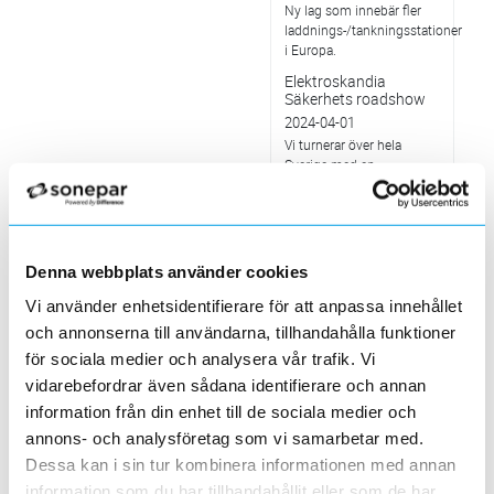
Ny lag som innebär fler
laddnings-/tankningsstationer
i Europa.
Elektroskandia
Säkerhets roadshow
2024-04-01
Vi turnerar över hela
Sverige med en
utställningsbil där vi visar
upp visa upp vårt breda
erbjudande inom
Säkerhet.
Denna webbplats använder cookies
Rivstart för nya
Skellefteå-butiken
Vi använder enhetsidentifierare för att anpassa innehållet
2024-04-01
och annonserna till användarna, tillhandahålla funktioner
Den nya butiken är nästan
för sociala medier och analysera vår trafik. Vi
dubbelt så stor som den
tidigare.
vidarebefordrar även sådana identifierare och annan
Kompetensförsörjning
information från din enhet till de sociala medier och
engagerade på
annons- och analysföretag som vi samarbetar med.
leverantörsträff
Dessa kan i sin tur kombinera informationen med annan
2024-03-01
information som du har tillhandahållit eller som de har
En utmaning som lyftets