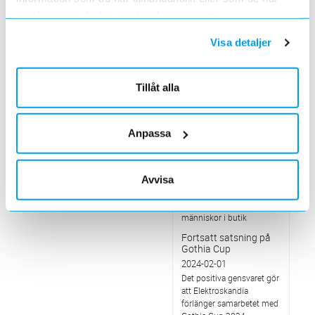
på årets leverantörsträff.
samlat in när du har använt deras tjänster.
Värt att veta om... Små
Modulära Reaktorer,
Visa detaljer
SMR
2024-03-01
SMR representerar en ny
Tillåt alla
generation av småskaliga
kärnkraftsreaktorer
Värt att veta om… hur
Anpassa
AI nyttjas i
butikskameror
2024-02-01
Avvisa
Genom algoritmer kan
kamerorna spåra rörelser
och analysera flöden av
människor i butik
Fortsatt satsning på
Gothia Cup
2024-02-01
Det positiva gensvaret gör
att Elektroskandia
förlänger samarbetet med