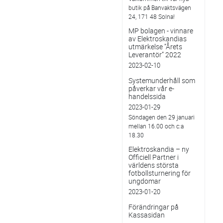
butik på Banvaktsvägen
24, 171 48 Solna!
MP bolagen - vinnare
av Elektroskandias
utmärkelse ”Årets
Leverantör” 2022
2023-02-10
Systemunderhåll som
påverkar vår e-
handelssida
2023-01-29
Söndagen den 29 januari
mellan 16.00 och c:a
18.30
Elektroskandia – ny
Officiell Partner i
världens största
fotbollsturnering för
ungdomar
2023-01-20
Förändringar på
Kassasidan