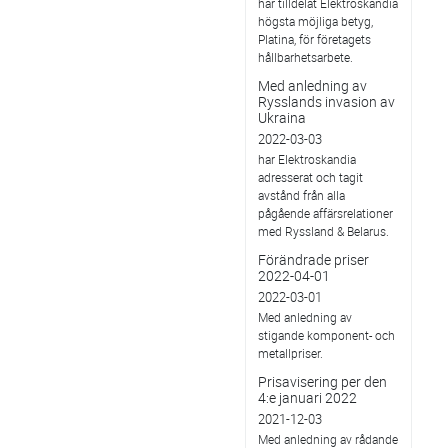
har tilldelat Elektroskandia
högsta möjliga betyg,
Platina, för företagets
hållbarhetsarbete.
Med anledning av
Rysslands invasion av
Ukraina
2022-03-03
har Elektroskandia
adresserat och tagit
avstånd från alla
pågående affärsrelationer
med Ryssland & Belarus.
Förändrade priser
2022-04-01
2022-03-01
Med anledning av
stigande komponent- och
metallpriser.
Prisavisering per den
4:e januari 2022
2021-12-03
Med anledning av rådande