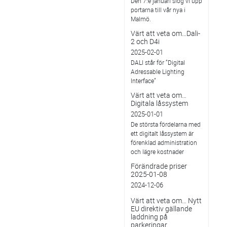
Den 7:e januari slog vi upp
portarna till vår nya i
Malmö.
Värt att veta om…Dali-
2 och D4i
2025-02-01
DALI står för ”Digital
Adressable Lighting
Interface”
Värt att veta om…
Digitala låssystem
2025-01-01
De största fördelarna med
ett digitalt låssystem är
förenklad administration
och lägre kostnader
Förändrade priser
2025-01-08
2024-12-06
Värt att veta om… Nytt
EU direktiv gällande
laddning på
parkeringar