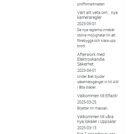
proffsmarknaden
Värt att veta om... nya
kameraregler
2025-05-01
De nya reglerna innebär
större möjligheter till att
förebygga och klara upp
brott.
Afterwork med
Elektroskandia
Säkerhet
2025-04-01
Under året bjuder
säkerhetsgänget in till AW
i åtta städer.
Välkommen till Elfack!
2025-03-25
Biljetter till mässan.
Välkommen till våra
nya lokaler i Uppsala!
2025-03-13
Den 7 april hittar du oss