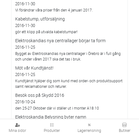
2016-11-30
Vi förändrar våra priser från den 4 januari 2017.
Kabelstump, utförsäljning
2016-11-30
gör ett klipp på utvalda kabelstumpar!
Elektroskandias nya centrallager börjar ta form
2016-11-25
Bygget av Elektroskandias nya centrallager i Örebro är i full gång
och under våren 2017 ska det tas i bruk.
Möt vår Kundtjänst!
2016-11-25
Kundtjänst hjälper dig som kund med order- och produktsupport
samt reklamationer och returer.
Besök oss på Skydd 2016
2016-10-24
den 25-27 Oktober där vi ställer ut i monter A18:10
Elektroskandia Belysning byter namn
2016-10-24
till Cebe Belysning
Mina sidor
Produkter
Lagerrensning
Butiker
Besök Cebe på Elmässan