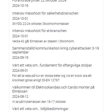
Förändrade priser 22 oktober 2024.
2024-10-16
Intensiv mässhöst för säkerhetsbranschen
2024-10-01
SKYDD, 22-24 oktober, Stockholmsmässan
Intensiv mässhöst för el-branschen
2024-10-01
Vecka 42 går Elmässan av stapeln i Stockholm.
Sammanställd kommunikation kring cyberattacken 3-19
september
2024-09-19
Värt att veta om…fundament för eftergivliga stolpar
2024-09-01
För att ta reda på hur en stolpe beter sig vid en krock ska ett
krocktest göras enligt SS-EN 12767.
Välkommen till Elektroskandias och Cardis monter på
Elmässan
2024-08-12
Vi se på Kistamässan den 16-17 oktober.
Värt att veta om... Miljöbedömningar