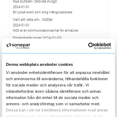
Nya butiken i Skövde invigd
2024-01-01
Ett lyckat event som drog många besökare.
Värt att veta om... NODer
2024-01-01
NOD är en kommunikationsenhet för armaturer
Förändrade priser 2024-01-03
2023-12-03
Elektroskandia ingår avtal om att bli majoritetsägare i
ledande Nordeuropeisk solpanels-grossist
2023-08-16
Denna webbplats använder cookies
Elektroskandia har ingått avtal om att förvärva 70 % av aktierna i
Aprilice, en av de ledande solenergiplattformarna i Nordeuropa.
Vi använder enhetsidentifierare för att anpassa innehållet
Förändrade priser 2023-07-04
och annonserna till användarna, tillhandahålla funktioner
2023-05-30
för sociala medier och analysera vår trafik. Vi
vidarebefordrar även sådana identifierare och annan
Ändrade öppettider i fyra Stockholmsbutiker
information från din enhet till de sociala medier och
2023-03-08
Hägersten, Nacka, Solna och Täby
annons- och analysföretag som vi samarbetar med.
Dessa kan i sin tur kombinera informationen med annan
Förändrade kabelpriser 2023-04-04
2023-03-02
information som du har tillhandahållit eller som de har