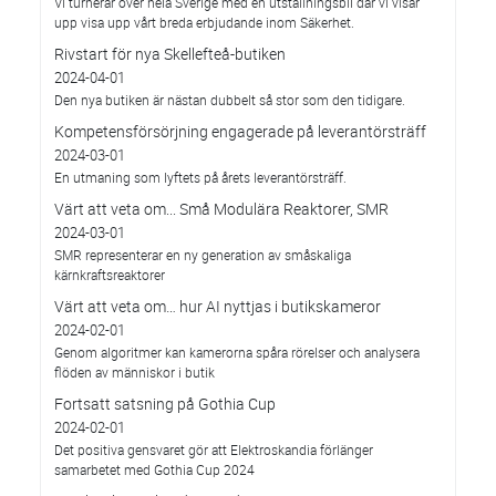
Vi turnerar över hela Sverige med en utställningsbil där vi visar
upp visa upp vårt breda erbjudande inom Säkerhet.
Rivstart för nya Skellefteå-butiken
2024-04-01
Den nya butiken är nästan dubbelt så stor som den tidigare.
Kompetensförsörjning engagerade på leverantörsträff
2024-03-01
En utmaning som lyftets på årets leverantörsträff.
Värt att veta om... Små Modulära Reaktorer, SMR
2024-03-01
SMR representerar en ny generation av småskaliga
kärnkraftsreaktorer
Värt att veta om… hur AI nyttjas i butikskameror
2024-02-01
Genom algoritmer kan kamerorna spåra rörelser och analysera
flöden av människor i butik
Fortsatt satsning på Gothia Cup
2024-02-01
Det positiva gensvaret gör att Elektroskandia förlänger
samarbetet med Gothia Cup 2024