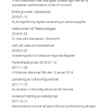
Vi har tillsammans med våra ägare Sonepar tagit fram en ny,
uppdaterad uppförandekod (Code of Conduct).
Enkla grunder i dataskydd
2018-01-15
Ny EU-lagstiftning reglerar behandling av personuppgifter
Välkommen till Telekomdagen
2018-01-03
22 mars på Kistamässan i Stockholm
Värt att veta om Klimatklivet
2018-01-03
Investeringsstöd till lokala och regionala åtgärder
Förändrade priser 2018-01-10
2017-11-28
Vi förändrar våra priser från den 10 januari 2018.
Lansering av två konfiguratorer
2017-11-10
Nu lanserar vi två konfiguratorer på vår hemsida
Aviserad höjning av kabelpriser
2017-10-13
Elektroskandia kommer att genomföra en prisförändring på kabel.