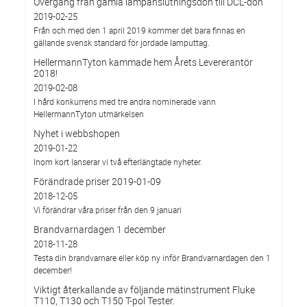
Övergång från gamla lampanslutningsdon till DCL-don
2019-02-25
Från och med den 1 april 2019 kommer det bara finnas en
gällande svensk standard för jordade lamputtag.
HellermannTyton kammade hem Årets Levererantör
2018!
2019-02-08
I hård konkurrens med tre andra nominerade vann
HellermannTyton utmärkelsen
Nyhet i webbshopen
2019-01-22
Inom kort lanserar vi två efterlängtade nyheter.
Förändrade priser 2019-01-09
2018-12-05
Vi förändrar våra priser från den 9 januari
Brandvarnardagen 1 december
2018-11-28
Testa din brandvarnare eller köp ny inför Brandvarnardagen den 1
december!
Viktigt återkallande av följande mätinstrument Fluke
T110, T130 och T150 T-pol Tester.