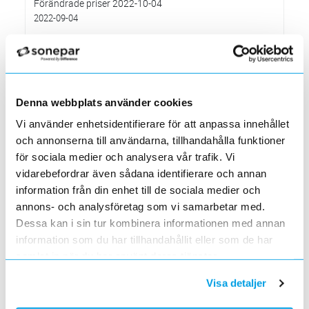
Förändrade priser 2022-10-04
2022-09-04
Välkommen till våra nya lokaler i Södertälje
2022-05-31
Den 1 juni har vi ny adress i Södertälje
Förändrade priser 2022-06-30
2022-05-27
Denna webbplats använder cookies
Grundkurs för installatörer av Charge Amps produkter
Vi använder enhetsidentifierare för att anpassa innehållet
2022-04-01
och annonserna till användarna, tillhandahålla funktioner
En grundläggande certifieringsutbildning för installatörer
för sociala medier och analysera vår trafik. Vi
Förändrade priser 2022-05-01
vidarebefordrar även sådana identifierare och annan
2022-03-31
information från din enhet till de sociala medier och
Med anledning av stigande råvarupriser.
annons- och analysföretag som vi samarbetar med.
Ecovadis ger Elektroskandia högsta betyg inom
Dessa kan i sin tur kombinera informationen med annan
hållbarhetsarbete
information som du har tillhandahållit eller som de har
2022-03-21
samlat in när du har använt deras tjänster.
Det oberoende analysföretaget Ecovadis har tilldelat
Elektroskandia högsta möjliga betyg, Platina, för företagets
Visa detaljer
hållbarhetsarbete.
Med anledning av Rysslands invasion av Ukraina