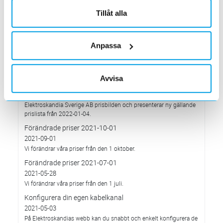
2022-03-03
Tillåt alla
har Elektroskandia adresserat och tagit avstånd från alla
pågående affärsrelationer med Ryssland & Belarus.
Förändrade priser 2022-04-01
Anpassa
2022-03-01
Med anledning av stigande komponent- och metallpriser.
Prisavisering per den 4:e januari 2022
Avvisa
2021-12-03
Med anledning av rådande omvärldsläge så justerar
Elektroskandia Sverige AB prisbilden och presenterar ny gällande
prislista från 2022-01-04.
Förändrade priser 2021-10-01
2021-09-01
Vi förändrar våra priser från den 1 oktober.
Förändrade priser 2021-07-01
2021-05-28
Vi förändrar våra priser från den 1 juli.
Konfigurera din egen kabelkanal
2021-05-03
På Elektroskandias webb kan du snabbt och enkelt konfigurera de