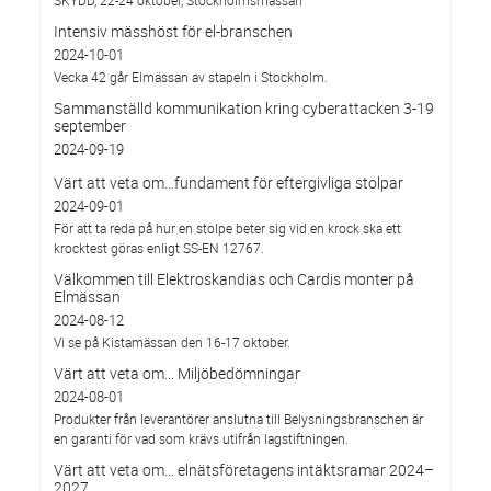
SKYDD, 22-24 oktober, Stockholmsmässan
Intensiv mässhöst för el-branschen
2024-10-01
Vecka 42 går Elmässan av stapeln i Stockholm.
Sammanställd kommunikation kring cyberattacken 3-19
september
2024-09-19
Värt att veta om…fundament för eftergivliga stolpar
2024-09-01
För att ta reda på hur en stolpe beter sig vid en krock ska ett
krocktest göras enligt SS-EN 12767.
Välkommen till Elektroskandias och Cardis monter på
Elmässan
2024-08-12
Vi se på Kistamässan den 16-17 oktober.
Värt att veta om... Miljöbedömningar
2024-08-01
Produkter från leverantörer anslutna till Belysningsbranschen är
en garanti för vad som krävs utifrån lagstiftningen.
Värt att veta om… elnätsföretagens intäktsramar 2024–
2027