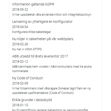
Information gällande GDPR
2018-05-22
Vi har uppdaterat våra användarvillkor och integritetspolicyn.
Lansering av ytterligare en konfigurator
2018-04-04
Konfigurera Wibe kabelstegar.
Nu höjer vi säkerheten på vår webbplats.
2018-02-26
Nu har vi infört HTTPS.
ABB utsedd till årets leverantör 2017
2018-02-12
ABB kammade hem vinsten i hård konkurrens med tre andra
nominerade.
Ny Code of Conduct
2018-02-09
Vi har tillsammans med våra ägare Sonepar tagit fram en ny,
uppdaterad uppförandekod (Code of Conduct).
Enkla grunder i dataskydd
2018-01-15
Ny EU-lagstiftning reglerar behandling av personuppgifter