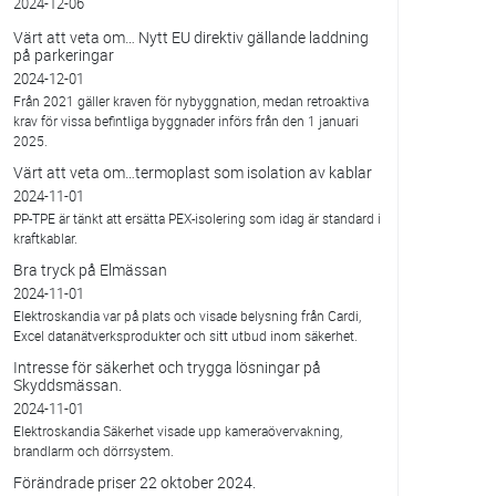
2024-12-06
Värt att veta om… Nytt EU direktiv gällande laddning
på parkeringar
2024-12-01
Från 2021 gäller kraven för nybyggnation, medan retroaktiva
krav för vissa befintliga byggnader införs från den 1 januari
2025.
Värt att veta om…termoplast som isolation av kablar
2024-11-01
PP-TPE är tänkt att ersätta PEX-isolering som idag är standard i
kraftkablar.
Bra tryck på Elmässan
2024-11-01
Elektroskandia var på plats och visade belysning från Cardi,
Excel datanätverksprodukter och sitt utbud inom säkerhet.
Intresse för säkerhet och trygga lösningar på
Skyddsmässan.
2024-11-01
Elektroskandia Säkerhet visade upp kameraövervakning,
brandlarm och dörrsystem.
Förändrade priser 22 oktober 2024.