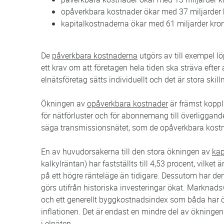
opåverkbara kostnader ökar med 37 miljarder k
kapitalkostnaderna ökar med 61 miljarder krono
De
påverkbara kostnaderna
utgörs av till exempel lö
ett krav om att företagen hela tiden ska sträva efter
elnätsföretag sätts individuellt och det är stora skill
Ökningen av
opåverkbara kostnader
är främst koppl
för nätförluster och för abonnemang till överliggand
säga transmissionsnätet, som de opåverkbara kost
En av huvudorsakerna till den stora ökningen av
kap
kalkylräntan) har fastställts till 4,53 procent, vilke
på ett högre ränteläge än tidigare. Dessutom har 
görs utifrån historiska investeringar ökat. Markna
och ett generellt byggkostnadsindex som båda har ök
inflationen. Det är endast en mindre del av ökninge
i elnäten.