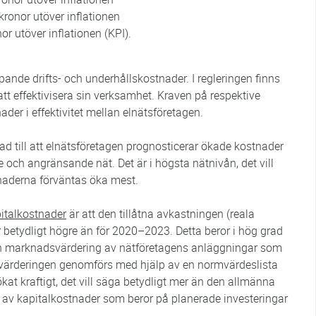
ronor utöver inflationen
r utöver inflationen (KPI).
pande drifts- och underhållskostnader. I regleringen finns
 att effektivisera sin verksamhet. Kraven på respektive
nader i effektivitet mellan elnätsföretagen.
ad till att elnätsföretagen prognosticerar ökade kostnader
e och angränsande nät. Det är i högsta nätnivån, det vill
naderna förväntas öka mest.
italkostnader
är att den tillåtna avkastningen (reala
t är betydligt högre än för 2020–2023. Detta beror i hög grad
den marknadsvärdering av nätföretagens anläggningar som
dsvärderingen genomförs med hjälp av en normvärdeslista
at kraftigt, det vill säga betydligt mer än den allmänna
n av kapitalkostnader som beror på planerade investeringar