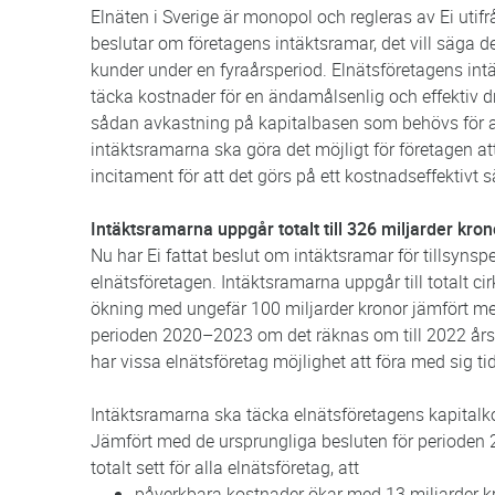
Elnäten i Sverige är monopol och regleras av Ei utifr
beslutar om företagens intäktsramar, det vill säga de
kunder under en fyraårsperiod. Elnätsföretagens int
täcka kostnader för en ändamålsenlig och effektiv d
sådan avkastning på kapitalbasen som behövs för att f
intäktsramarna ska göra det möjligt för företagen at
incitament för att det görs på ett kostnadseffektivt s
Intäktsramarna uppgår totalt till 326 miljarder kron
Nu har Ei fattat beslut om intäktsramar för tillsyn
elnätsföretagen. Intäktsramarna uppgår till totalt cir
ökning med ungefär 100 miljarder kronor jämfört me
perioden 2020–2023 om det räknas om till 2022 års 
har vissa elnätsföretag möjlighet att föra med sig t
Intäktsramarna ska täcka elnätsföretagens kapital
Jämfört med de ursprungliga besluten för perioden
totalt sett för alla elnätsföretag, att
påverkbara kostnader ökar med 13 miljarder kr