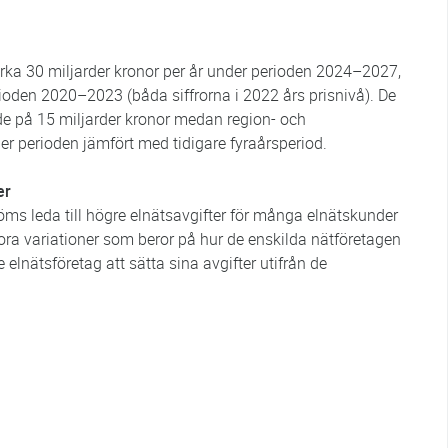
cirka 30 miljarder kronor per år under perioden 2024–2027,
rioden 2020–2023 (båda siffrorna i 2022 års prisnivå). De
de på 15 miljarder kronor medan region- och
r perioden jämfört med tidigare fyraårsperiod.
er
ms leda till högre elnätsavgifter för många elnätskunder
a variationer som beror på hur de enskilda nätföretagen
e elnätsföretag att sätta sina avgifter utifrån de