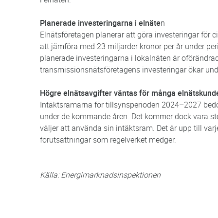
Planerade investeringarna i elnäte
n
Elnätsföretagen planerar att göra investeringar för 
att jämföra med 23 miljarder kronor per år under pe
planerade investeringarna i lokalnäten är oförändra
transmissionsnätsföretagens investeringar ökar unde
Högre elnätsavgifter väntas för många elnätskund
Intäktsramarna för tillsynsperioden 2024–2027 bedö
under de kommande åren. Det kommer dock vara stor
väljer att använda sin intäktsram. Det är upp till varj
förutsättningar som regelverket medger.
Källa: Energimarknadsinspektionen