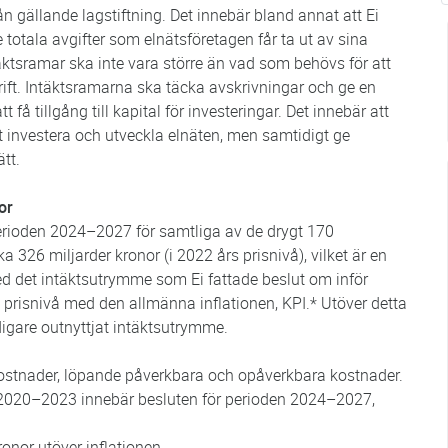
ån gällande lagstiftning. Det innebär bland annat att Ei
 totala avgifter som elnätsföretagen får ta ut av sina
äktsramar ska inte vara större än vad som behövs för att
rift. Intäktsramarna ska täcka avskrivningar och ge en
å tillgång till kapital för investeringar. Det innebär att
t investera och utveckla elnäten, men samtidigt ge
ätt.
or
sperioden 2024–2027 för samtliga av de drygt 170
ka 326 miljarder kronor (i 2022 års prisnivå), vilket är en
d det intäktsutrymme som Ei fattade beslut om inför
prisnivå med den allmänna inflationen, KPI.* Utöver detta
idigare outnyttjat intäktsutrymme.
kostnader, löpande påverkbara och opåverkbara kostnader.
 2020–2023 innebär besluten för perioden 2024–2027,
onor utöver inflationen