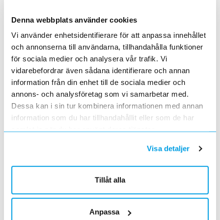
En grundläggande certifieringsutbildning för installatörer
Förändrade priser 2022-05-01
Denna webbplats använder cookies
2022-03-31
Vi använder enhetsidentifierare för att anpassa innehållet
Med anledning av stigande råvarupriser.
och annonserna till användarna, tillhandahålla funktioner
Ecovadis ger Elektroskandia högsta betyg inom
hållbarhetsarbete
för sociala medier och analysera vår trafik. Vi
2022-03-21
vidarebefordrar även sådana identifierare och annan
Det oberoende analysföretaget Ecovadis har tilldelat
information från din enhet till de sociala medier och
Elektroskandia högsta möjliga betyg, Platina, för företagets
annons- och analysföretag som vi samarbetar med.
hållbarhetsarbete.
Dessa kan i sin tur kombinera informationen med annan
Med anledning av Rysslands invasion av Ukraina
information som du har tillhandahållit eller som de har
2022-03-03
samlat in när du har använt deras tjänster.
har Elektroskandia adresserat och tagit avstånd från alla
pågående affärsrelationer med Ryssland & Belarus.
Visa detaljer
Förändrade priser 2022-04-01
2022-03-01
Med anledning av stigande komponent- och metallpriser.
Tillåt alla
Prisavisering per den 4:e januari 2022
2021-12-03
Med anledning av rådande omvärldsläge så justerar
Anpassa
Elektroskandia Sverige AB prisbilden och presenterar ny gällande