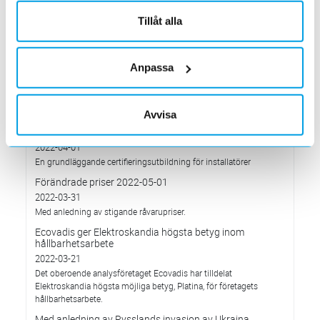
Förändrade priser 2022-10-04
Tillåt alla
2022-09-04
Välkommen till våra nya lokaler i Södertälje
2022-05-31
Anpassa
Den 1 juni har vi ny adress i Södertälje
Förändrade priser 2022-06-30
2022-05-27
Avvisa
Grundkurs för installatörer av Charge Amps produkter
2022-04-01
En grundläggande certifieringsutbildning för installatörer
Förändrade priser 2022-05-01
2022-03-31
Med anledning av stigande råvarupriser.
Ecovadis ger Elektroskandia högsta betyg inom
hållbarhetsarbete
2022-03-21
Det oberoende analysföretaget Ecovadis har tilldelat
Elektroskandia högsta möjliga betyg, Platina, för företagets
hållbarhetsarbete.
Med anledning av Rysslands invasion av Ukraina