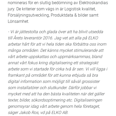
nomineras för en slutlig bedömning av Elektroskandias
jury. De kriterier som vägs in är Logistisk kvalitet,
Försäljningsutveckling, Produktdata & bilder samt
Lönsamhet.
- Vi är jättestolta och glada över att ha blivit utsedda
till Årets leverantör 2016. Jag vet att alla på ELKO
arbetar hårt för att vi hela tiden ska förbättra oss inom
många områden. Det känns mycket stimulerande att
vårt arbete uppskattas och uppmärksammas, bland
annat vårt fokus kring digitalisering ett strategiskt
arbete som vi startade för cirka två år sen. Vi vill ligga i
framkant på området för att kunna erbjuda så bra
digital information som möjligt till såväl grossister
som installatörer och slutkunder. Därför jobbar vi
mycket med att ha den bästa kvaliteten när det gäller
texter, bilder, sökordsoptimering etc. Digitaliseringen
genomsyrar idag vårt arbete genom hela företaget,
säger Jakob Ros, vd på ELKO AB.