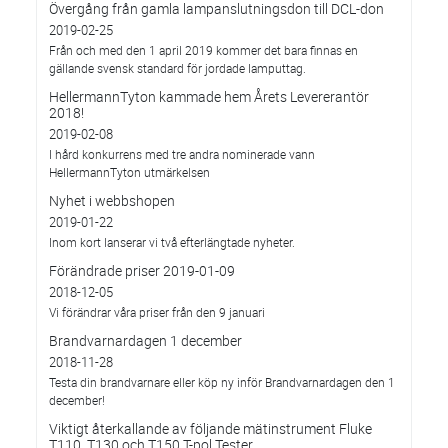
Övergång från gamla lampanslutningsdon till DCL-don
2019-02-25
Från och med den 1 april 2019 kommer det bara finnas en
gällande svensk standard för jordade lamputtag.
HellermannTyton kammade hem Årets Levererantör
2018!
2019-02-08
I hård konkurrens med tre andra nominerade vann
HellermannTyton utmärkelsen
Nyhet i webbshopen
2019-01-22
Inom kort lanserar vi två efterlängtade nyheter.
Förändrade priser 2019-01-09
2018-12-05
Vi förändrar våra priser från den 9 januari
Brandvarnardagen 1 december
2018-11-28
Testa din brandvarnare eller köp ny inför Brandvarnardagen den 1
december!
Viktigt återkallande av följande mätinstrument Fluke
T110, T130 och T150 T-pol Tester.