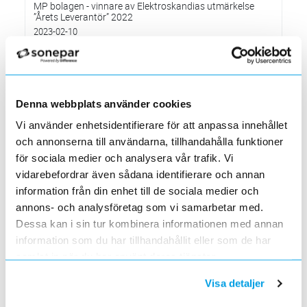
MP bolagen - vinnare av Elektroskandias utmärkelse
”Årets Leverantör” 2022
2023-02-10
Systemunderhåll som påverkar vår e-handelssida
2023-01-29
Söndagen den 29 januari mellan 16.00 och c:a 18.30
Elektroskandia – ny Officiell Partner i världens största
Denna webbplats använder cookies
fotbollsturnering för ungdomar
Vi använder enhetsidentifierare för att anpassa innehållet
2023-01-20
och annonserna till användarna, tillhandahålla funktioner
Förändringar på Kassasidan
för sociala medier och analysera vår trafik. Vi
2023-01-10
vidarebefordrar även sådana identifierare och annan
Förändrade priser 2023-01-03
information från din enhet till de sociala medier och
2022-11-30
annons- och analysföretag som vi samarbetar med.
Elektroskandia Täby flyttar den 31 oktober
Dessa kan i sin tur kombinera informationen med annan
2022-10-27
information som du har tillhandahållit eller som de har
till nya lokaler i Arninge.
samlat in när du har använt deras tjänster.
Höjd distributionsavgift från 3:e januari 2023
2022-10-05
Visa detaljer
Gäller vitvaror