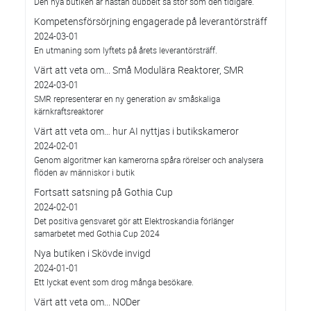
Den nya butiken är nästan dubbelt så stor som den tidigare.
Kompetensförsörjning engagerade på leverantörsträff
2024-03-01
En utmaning som lyftets på årets leverantörsträff.
Värt att veta om... Små Modulära Reaktorer, SMR
2024-03-01
SMR representerar en ny generation av småskaliga
kärnkraftsreaktorer
Värt att veta om… hur AI nyttjas i butikskameror
2024-02-01
Genom algoritmer kan kamerorna spåra rörelser och analysera
flöden av människor i butik
Fortsatt satsning på Gothia Cup
2024-02-01
Det positiva gensvaret gör att Elektroskandia förlänger
samarbetet med Gothia Cup 2024
Nya butiken i Skövde invigd
2024-01-01
Ett lyckat event som drog många besökare.
Värt att veta om... NODer