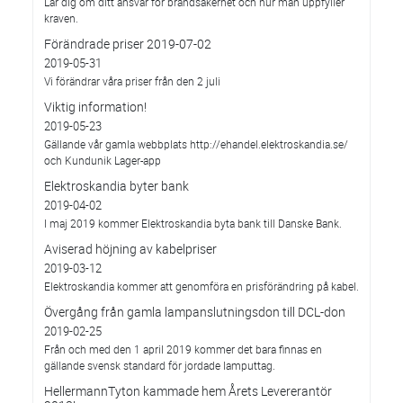
Lär dig om ditt ansvar för brandsäkerhet och hur man uppfyller
kraven.
Förändrade priser 2019-07-02
2019-05-31
Vi förändrar våra priser från den 2 juli
Viktig information!
2019-05-23
Gällande vår gamla webbplats http://ehandel.elektroskandia.se/
och Kundunik Lager-app
Elektroskandia byter bank
2019-04-02
I maj 2019 kommer Elektroskandia byta bank till Danske Bank.
Aviserad höjning av kabelpriser
2019-03-12
Elektroskandia kommer att genomföra en prisförändring på kabel.
Övergång från gamla lampanslutningsdon till DCL-don
2019-02-25
Från och med den 1 april 2019 kommer det bara finnas en
gällande svensk standard för jordade lamputtag.
HellermannTyton kammade hem Årets Levererantör