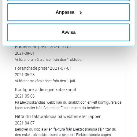
Med anledning av stigande komponent- och metallpriser.
Anpassa
Prisavisering per den 4:e januari 2022
2021-12-03
Med anledning av rådande omvärldsläge så justerar
Avvisa
Elektroskandia Sverige AB prisbilden och presenterar ny gällande
prislista från 2022-01-04.
Förändrade priser 2021-10-01
2021-09-01
Vi förändrar våra priser från den 1 oktober.
Förändrade priser 2021-07-01
2021-05-28
Vi förändrar våra priser från den 1 juli.
Konfigurera din egen kabelkanal
2021-05-03
På Elektroskandias webb kan du snabbt och enkelt konfigurera de
kabelkanaler från Schneider Electric som du behöver.
Hitta din fakturakopia på webben eller i appen
2021-04-07
Behöver du kopia av en faktura från Elektroskandia så hittar du
den enkelt på elektroskandia.se eller i Elektro­skandia-appen.