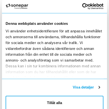
Förändrade priser 2022-06-30
2022-05-27
Grundkurs för installatörer av Charge Amps produkter
Denna webbplats använder cookies
2022-04-01
En grundläggande certifieringsutbildning för installatörer
Vi använder enhetsidentifierare för att anpassa innehållet
Förändrade priser 2022-05-01
och annonserna till användarna, tillhandahålla funktioner
2022-03-31
för sociala medier och analysera vår trafik. Vi
Med anledning av stigande råvarupriser.
vidarebefordrar även sådana identifierare och annan
Ecovadis ger Elektroskandia högsta betyg inom
information från din enhet till de sociala medier och
hållbarhetsarbete
annons- och analysföretag som vi samarbetar med.
2022-03-21
Dessa kan i sin tur kombinera informationen med annan
Det oberoende analysföretaget Ecovadis har tilldelat
Elektroskandia högsta möjliga betyg, Platina, för företagets
information som du har tillhandahållit eller som de har
hållbarhetsarbete.
samlat in när du har använt deras tjänster.
Med anledning av Rysslands invasion av Ukraina
2022-03-03
Visa detaljer
har Elektroskandia adresserat och tagit avstånd från alla
pågående affärsrelationer med Ryssland & Belarus.
Tillåt alla
Förändrade priser 2022-04-01
2022-03-01