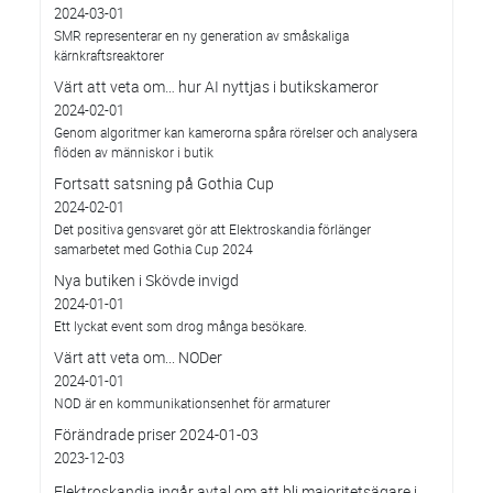
2024-03-01
SMR representerar en ny generation av småskaliga
kärnkraftsreaktorer
Värt att veta om… hur AI nyttjas i butikskameror
2024-02-01
Genom algoritmer kan kamerorna spåra rörelser och analysera
flöden av människor i butik
Fortsatt satsning på Gothia Cup
2024-02-01
Det positiva gensvaret gör att Elektroskandia förlänger
samarbetet med Gothia Cup 2024
Nya butiken i Skövde invigd
2024-01-01
Ett lyckat event som drog många besökare.
Värt att veta om... NODer
2024-01-01
NOD är en kommunikationsenhet för armaturer
Förändrade priser 2024-01-03
2023-12-03
Elektroskandia ingår avtal om att bli majoritetsägare i