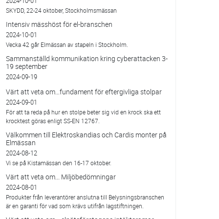
2024-10-01
SKYDD, 22-24 oktober, Stockholmsmässan
Intensiv mässhöst för el-branschen
2024-10-01
Vecka 42 går Elmässan av stapeln i Stockholm.
Sammanställd kommunikation kring cyberattacken 3-
19 september
2024-09-19
Värt att veta om…fundament för eftergivliga stolpar
2024-09-01
För att ta reda på hur en stolpe beter sig vid en krock ska ett
krocktest göras enligt SS-EN 12767.
Välkommen till Elektroskandias och Cardis monter på
Elmässan
2024-08-12
Vi se på Kistamässan den 16-17 oktober.
Värt att veta om... Miljöbedömningar
2024-08-01
Produkter från leverantörer anslutna till Belysningsbranschen
är en garanti för vad som krävs utifrån lagstiftningen.