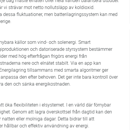
 Varje dag måste elnäten över hela världen balansera utbudet
r vi strävar mot netto nollutsläpp av koldioxid.
era dessa fluktuationer, men batterilagringssystem kan med
erige.
rnybara källor som vind- och solenergi. Smart
rgiproduktionen och datoriserade styrsystem bestämmer
tider med hög efterfrågan frigörs energi från
 kostnaderna nere och elnätet stabilt. Via en app kan
 Energilagring tillsammans med smarta algoritmer ger
 anpassa den efter behoven. Det ger inte bara kontroll över
ra den och sänka energikostnaden.
t öka flexibiliteten i elsystemet. I en värld där förnybar
ndighet. Genom att lagra överskottsel från dagtid kan den
atten eller molniga dagar. Detta bidrar till att
r hållbar och effektiv användning av energi.