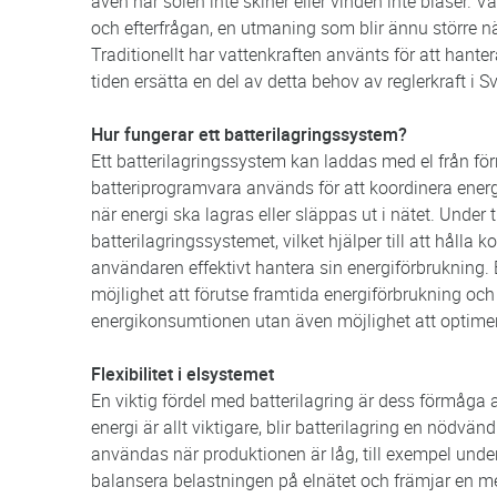
även när solen inte skiner eller vinden inte blåser.
och efterfrågan, en utmaning som blir ännu större nä
Traditionellt har vattenkraften använts för att hant
tiden ersätta en del av detta behov av reglerkraft i Sv
Hur fungerar ett batterilagringssystem?
Ett batterilagringssystem kan laddas med el från fö
batteriprogramvara används för att koordinera ene
när energi ska lagras eller släppas ut i nätet. Under 
batterilagringssystemet, vilket hjälper till att hålla
användaren effektivt hantera sin energiförbrukning.
möjlighet att förutse framtida energiförbrukning och
energikonsumtionen utan även möjlighet att optime
Flexibilitet i elsystemet
En viktig fördel med batterilagring är dess förmåga at
energi är allt viktigare, blir batterilagring en nödvä
användas när produktionen är låg, till exempel under n
balansera belastningen på elnätet och främjar en me