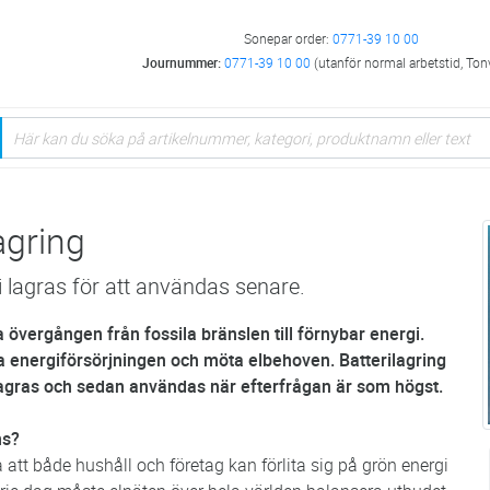
Sonepar order:
0771-39 10 00
Journummer:
0771-39 10 00
(utanför normal arbetstid, Ton
agring
i lagras för att användas senare.
 övergången från fossila bränslen till förnybar energi.
öna energiförsörjningen och möta elbehoven. Batterilagring
t lagras och sedan användas när efterfrågan är som högst.
ns?
a att både hushåll och företag kan förlita sig på grön energi