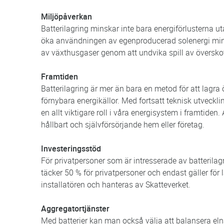
Miljöpåverkan
Batterilagring minskar inte bara energiförlusterna u
öka användningen av egenproducerad solenergi mins
av växthusgaser genom att undvika spill av överskot
Framtiden
Batterilagring är mer än bara en metod för att lagra 
förnybara energikällor. Med fortsatt teknisk utveck
en allt viktigare roll i våra energisystem i framtiden.
hållbart och självförsörjande hem eller företag.
Investeringsstöd
För privatpersoner som är intresserade av batterilag
täcker 50 % för privatpersoner och endast gäller för
installatören och hanteras av Skatteverket.
Aggregatortjänster
Med batterier kan man också välja att balansera eln