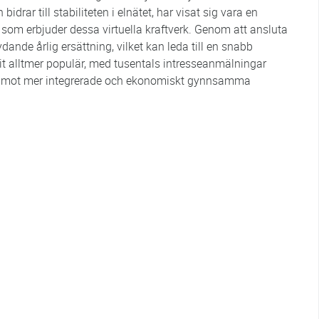
drar till stabiliteten i elnätet, har visat sig vara en
g som erbjuder dessa virtuella kraftverk. Genom att ansluta
ydande årlig ersättning, vilket kan leda till en snabb
vit alltmer populär, med tusentals intresseanmälningar
end mot mer integrerade och ekonomiskt gynnsamma