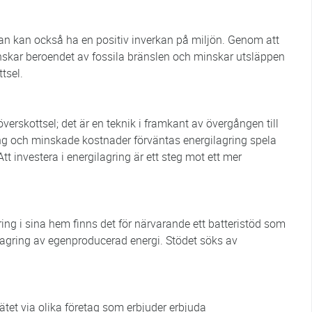
tan kan också ha en positiv inverkan på miljön. Genom att
kar beroendet av fossila bränslen och minskar utsläppen
tsel.
överskottsel; det är en teknik i framkant av övergången till
ling och minskade kostnader förväntas energilagring spela
 Att investera i energilagring är ett steg mot ett mer
ring i sina hem finns det för närvarande ett batteristöd som
 lagring av egenproducerad energi. Stödet söks av
ätet via olika företag som erbjuder erbjuda