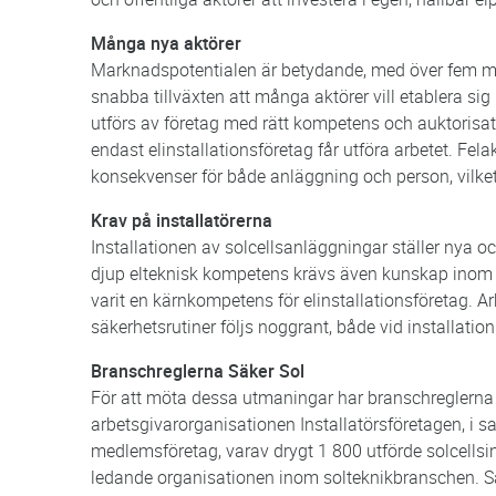
Många nya aktörer
Marknadspotentialen är betydande, med över fem mil
snabba tillväxten att många aktörer vill etablera sig
utförs av företag med rätt kompetens och auktorisati
endast elinstallationsföretag får utföra arbetet. Felakt
konsekvenser för både anläggning och person, vilket 
Krav på installatörerna
Installationen av solcellsanläggningar ställer nya o
djup elteknisk kompetens krävs även kunskap inom by
varit en kärnkompetens för elinstallationsföretag. Ar
säkerhetsrutiner följs noggrant, både vid installati
Branschreglerna Säker Sol
För att möta dessa utmaningar har branschreglerna 
arbetsgivarorganisationen Installatörsföretagen, i
medlemsföretag, varav drygt 1 800 utförde solcellsin
ledande organisationen inom solteknikbranschen. Sä