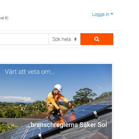
Logga in
val 8)