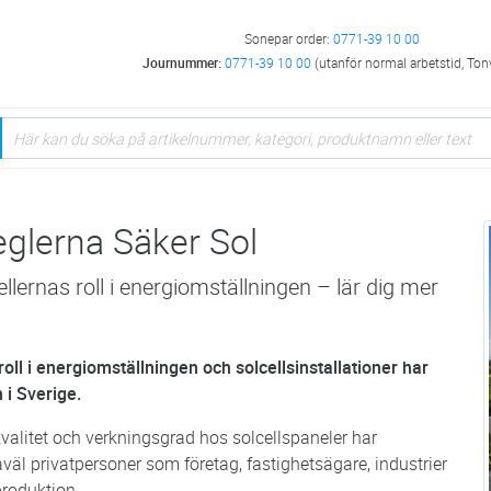
Sonepar order:
0771-39 10 00
Journummer:
0771-39 10 00
(utanför normal arbetstid, Ton
eglerna Säker Sol
llernas roll i energiomställningen – lär dig mer
oll i energiomställningen och solcellsinstallationer har
n i Sverige.
kvalitet och verkningsgrad hos solcellspaneler har
såväl privatpersoner som företag, fastighetsägare, industrier
lproduktion.