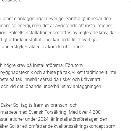
joner elanläggningar i Sverige. Samtidigt innebär den
 inom solenergi, men det är avgörande att installationer
on. Solcellsinstallationer omfattas av reglerade krav, där
igt utförda installationer kan leda till allvarliga
understryker vikten av korrekt utförande.
ch högre krav på installatörerna. Förutom
ggnadsteknik och arbete på tak, vilket traditionellt inte
bete på tak innebär särskilda risker och kräver att
on och vid det löpande underhållet av anläggningen.
Säker Sol tagits fram av bransch- och
 samarbete med Svensk Försäkring. Med över 4 200
stallationer under 2024, är Installatörsföretagen den
ker Sol är ett omfattande kvalitetssäkringskoncept som