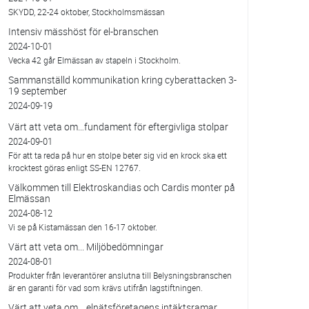
SKYDD, 22-24 oktober, Stockholmsmässan
Intensiv mässhöst för el-branschen
2024-10-01
Vecka 42 går Elmässan av stapeln i Stockholm.
Sammanställd kommunikation kring cyberattacken 3-
19 september
2024-09-19
Värt att veta om…fundament för eftergivliga stolpar
2024-09-01
För att ta reda på hur en stolpe beter sig vid en krock ska ett
krocktest göras enligt SS-EN 12767.
Välkommen till Elektroskandias och Cardis monter på
Elmässan
2024-08-12
Vi se på Kistamässan den 16-17 oktober.
Värt att veta om... Miljöbedömningar
2024-08-01
Produkter från leverantörer anslutna till Belysningsbranschen
är en garanti för vad som krävs utifrån lagstiftningen.
Värt att veta om… elnätsföretagens intäktsramar