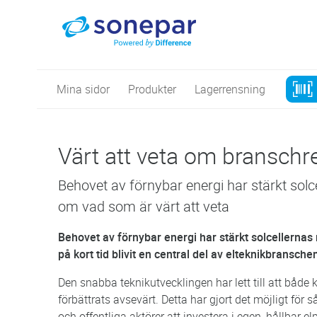
Mina sidor
Produkter
Lagerrensning
Värt att veta om branschr
Behovet av förnybar energi har stärkt solce
om vad som är värt att veta
Behovet av förnybar energi har stärkt solcellernas r
på kort tid blivit en central del av elteknikbransche
Den snabba teknikutvecklingen har lett till att både 
förbättrats avsevärt. Detta har gjort det möjligt för 
och offentliga aktörer att investera i egen, hållbar e