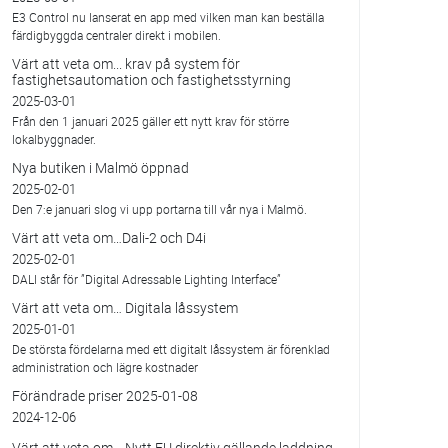
E3 Control nu lanserat en app med vilken man kan beställa
färdigbyggda centraler direkt i mobilen.
Värt att veta om... krav på system för
fastighetsautomation och fastighetsstyrning
2025-03-01
Från den 1 januari 2025 gäller ett nytt krav för större
lokalbyggnader.
Nya butiken i Malmö öppnad
2025-02-01
Den 7:e januari slog vi upp portarna till vår nya i Malmö.
Värt att veta om…Dali-2 och D4i
2025-02-01
DALI står för ”Digital Adressable Lighting Interface”
Värt att veta om… Digitala låssystem
2025-01-01
De största fördelarna med ett digitalt låssystem är förenklad
administration och lägre kostnader
Förändrade priser 2025-01-08
2024-12-06
Värt att veta om… Nytt EU direktiv gällande laddning