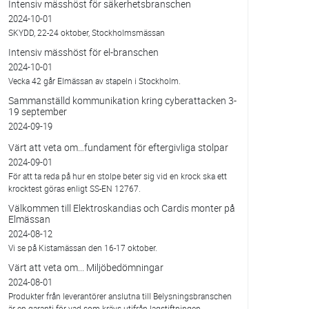
Intensiv mässhöst för säkerhetsbranschen
2024-10-01
SKYDD, 22-24 oktober, Stockholmsmässan
Intensiv mässhöst för el-branschen
2024-10-01
Vecka 42 går Elmässan av stapeln i Stockholm.
Sammanställd kommunikation kring cyberattacken 3-
19 september
2024-09-19
Värt att veta om…fundament för eftergivliga stolpar
2024-09-01
För att ta reda på hur en stolpe beter sig vid en krock ska ett
krocktest göras enligt SS-EN 12767.
Välkommen till Elektroskandias och Cardis monter på
Elmässan
2024-08-12
Vi se på Kistamässan den 16-17 oktober.
Värt att veta om... Miljöbedömningar
2024-08-01
Produkter från leverantörer anslutna till Belysningsbranschen
är en garanti för vad som krävs utifrån lagstiftningen.