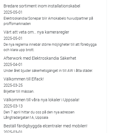
Bredare sortiment inom installationskabel
2025-05-01
Elektroskandia/Sonepar blir Amokabels huvudpartner på
proffsmarknaden
Värt att veta om... nya kameraregler
2025-05-01
De nya reglerna innebär större möjligheter till att förebygga
och klara upp brott.
Afterwork med Elektroskandia Säkerhet
2025-04-01
Under året bjuder säkerhetsgänget in till AW i åtta städer.
Välkommen till Elfack!
2025-03-25
Biljetter till mässan.
Välkommen till våra nya lokaler i Uppsala!
2025-03-13
Den 7 april hittar du oss på den nya adressen
Långtradargatan1A, Uppsala
Beställ färdigbyggda elcentraler med mobilen!
2025-03-01