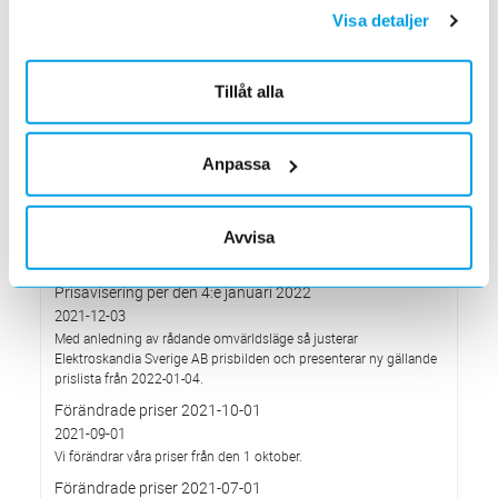
Visa detaljer
2022-03-21
Det oberoende analysföretaget Ecovadis har tilldelat
Elektroskandia högsta möjliga betyg, Platina, för företagets
hållbarhetsarbete.
Tillåt alla
Med anledning av Rysslands invasion av Ukraina
2022-03-03
har Elektroskandia adresserat och tagit avstånd från alla
Anpassa
pågående affärsrelationer med Ryssland & Belarus.
Förändrade priser 2022-04-01
Avvisa
2022-03-01
Med anledning av stigande komponent- och metallpriser.
Prisavisering per den 4:e januari 2022
2021-12-03
Med anledning av rådande omvärldsläge så justerar
Elektroskandia Sverige AB prisbilden och presenterar ny gällande
prislista från 2022-01-04.
Förändrade priser 2021-10-01
2021-09-01
Vi förändrar våra priser från den 1 oktober.
Förändrade priser 2021-07-01