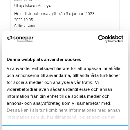
till nya lokaler i Arninge.
Höjd distributionsavgift från 3:e januari 2023
2022-10-05
Gäller vitvaror
Förändrade priser 2022-10-04
2022-09-04
Välkommen till våra nya lokaler i Södertälje
2022-05-31
Denna webbplats använder cookies
Den 1 juni har vi ny adress i Södertälje
Vi använder enhetsidentifierare för att anpassa innehållet
Förändrade priser 2022-06-30
och annonserna till användarna, tillhandahålla funktioner
2022-05-27
för sociala medier och analysera vår trafik. Vi
Grundkurs för installatörer av Charge Amps produkter
vidarebefordrar även sådana identifierare och annan
2022-04-01
information från din enhet till de sociala medier och
En grundläggande certifieringsutbildning för installatörer
annons- och analysföretag som vi samarbetar med.
Förändrade priser 2022-05-01
Dessa kan i sin tur kombinera informationen med annan
2022-03-31
Med anledning av stigande råvarupriser.
information som du har tillhandahållit eller som de har
samlat in när du har använt deras tjänster.
Ecovadis ger Elektroskandia högsta betyg inom
hållbarhetsarbete