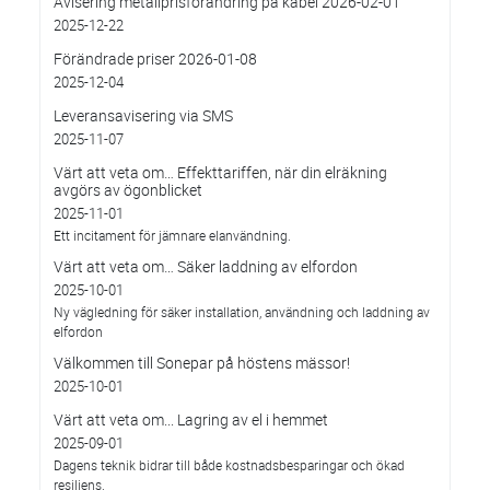
Avisering metallprisförändring på kabel 2026-02-01
2025-12-22
Förändrade priser 2026-01-08
2025-12-04
Leveransavisering via SMS
2025-11-07
Värt att veta om… Effekttariffen, när din elräkning
avgörs av ögonblicket
2025-11-01
Ett incitament för jämnare elanvändning.
Värt att veta om… Säker laddning av elfordon
2025-10-01
Ny vägledning för säker installation, användning och laddning av
elfordon
Välkommen till Sonepar på höstens mässor!
2025-10-01
Värt att veta om... Lagring av el i hemmet
2025-09-01
Dagens teknik bidrar till både kostnadsbesparingar och ökad
resiliens.