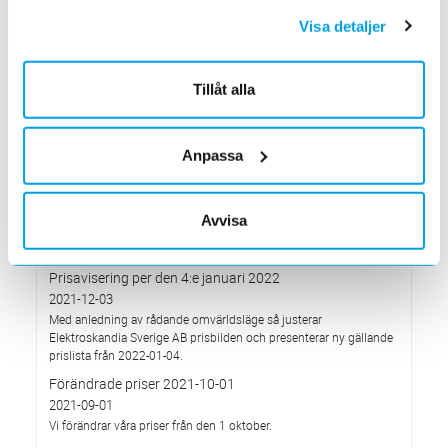
hållbarhetsarbete
Visa detaljer
2022-03-21
Det oberoende analysföretaget Ecovadis har tilldelat
Elektroskandia högsta möjliga betyg, Platina, för företagets
Tillåt alla
hållbarhetsarbete.
Med anledning av Rysslands invasion av Ukraina
2022-03-03
Anpassa
har Elektroskandia adresserat och tagit avstånd från alla
pågående affärsrelationer med Ryssland & Belarus.
Förändrade priser 2022-04-01
Avvisa
2022-03-01
Med anledning av stigande komponent- och metallpriser.
Prisavisering per den 4:e januari 2022
2021-12-03
Med anledning av rådande omvärldsläge så justerar
Elektroskandia Sverige AB prisbilden och presenterar ny gällande
prislista från 2022-01-04.
Förändrade priser 2021-10-01
2021-09-01
Vi förändrar våra priser från den 1 oktober.