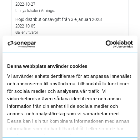
2022-10-27
till nya lokaler i Arninge.
Höjd distributionsavgift från 3:e januari 2023
2022-10-05
Gäller vitvaror
Förändrade priser 2022-10-04
2022-09-04
Välkommen till våra nya lokaler i Södertälje
2022-05-31
Denna webbplats använder cookies
Den 1 juni har vi ny adress i Södertälje
Vi använder enhetsidentifierare för att anpassa innehållet
Förändrade priser 2022-06-30
och annonserna till användarna, tillhandahålla funktioner
2022-05-27
för sociala medier och analysera vår trafik. Vi
Grundkurs för installatörer av Charge Amps produkter
vidarebefordrar även sådana identifierare och annan
2022-04-01
information från din enhet till de sociala medier och
En grundläggande certifieringsutbildning för installatörer
annons- och analysföretag som vi samarbetar med.
Förändrade priser 2022-05-01
Dessa kan i sin tur kombinera informationen med annan
2022-03-31
information som du har tillhandahållit eller som de har
Med anledning av stigande råvarupriser.
samlat in när du har använt deras tjänster.
Ecovadis ger Elektroskandia högsta betyg inom