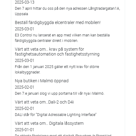
2025-03-13
Den 7 april hittar du oss på den nya adressen Långtradargatan1A,
Uppsala
Beställ färdigbyggda elcentraler med mobilen!
2025-03-01
E3 Control nu lanserat en app med vilken man kan beställa
färdigbyggda centraler direkt i mobilen.
Värt att veta om... krav på system för
fastighetsautomation och fastighetsstyrning
2025-03-01
Från den 1 januari 2025 gäller ett nytt krav för större
lokalbyggnader.
Nya butiken i Malmö öppnad
2025-02-01
Den 7:e januari slog vi upp portarna till vår nya i Malmö.
Värt att veta om…Dali-2 och D4i
2025-02-01
DALI står för ”Digital Adressable Lighting Interface”
Värt att veta om… Digitala låssystem
2025-01-01
De största fördelarna med ett digitalt låssystem är förenklad