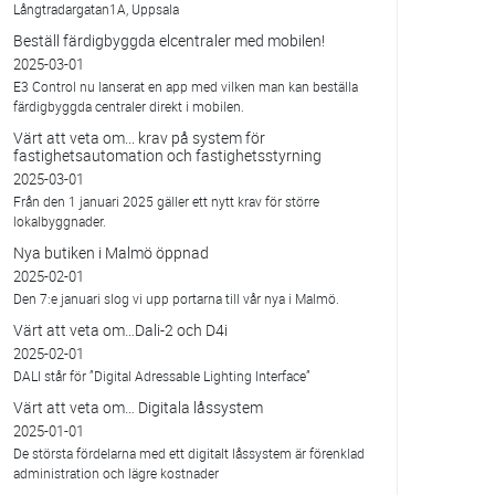
Långtradargatan1A, Uppsala
Beställ färdigbyggda elcentraler med mobilen!
2025-03-01
E3 Control nu lanserat en app med vilken man kan beställa
färdigbyggda centraler direkt i mobilen.
Värt att veta om... krav på system för
fastighetsautomation och fastighetsstyrning
2025-03-01
Från den 1 januari 2025 gäller ett nytt krav för större
lokalbyggnader.
Nya butiken i Malmö öppnad
2025-02-01
Den 7:e januari slog vi upp portarna till vår nya i Malmö.
Värt att veta om…Dali-2 och D4i
2025-02-01
DALI står för ”Digital Adressable Lighting Interface”
Värt att veta om… Digitala låssystem
2025-01-01
De största fördelarna med ett digitalt låssystem är förenklad
administration och lägre kostnader