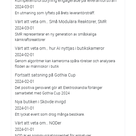
Kompetensförsörjning engagerade på leverantörsträff
2024-03-01
En utmaning som lyftets på årets leverantörsträff.
Värt att veta om... Små Modulära Reaktorer, SMR
2024-03-01
SMR representerar en ny generation av småskaliga
kärnkraftsreaktorer
Värt att veta om… hur AI nyttjas i butikskameror
2024-02-01
Genom algoritmer kan kamerorna spåra rörelser och analysera
flöden av människor i butik
Fortsatt satsning på Gothia Cup
2024-02-01
Det positiva gensvaret gör att Elektroskandia förlänger
samarbetet med Gothia Cup 2024
Nya butiken i Skövde invigd
2024-01-01
Ett lyckat event som drog många besökare.
Värt att veta om... NODer
2024-01-01
NOD är en kommunikationsenhet för armaturer