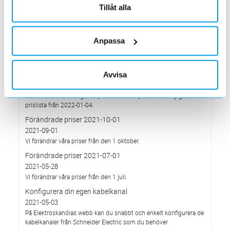
har Elektroskandia adresserat och tagit avstånd från alla
Tillåt alla
pågående affärsrelationer med Ryssland & Belarus.
Förändrade priser 2022-04-01
2022-03-01
Anpassa
Med anledning av stigande komponent- och metallpriser.
Prisavisering per den 4:e januari 2022
Avvisa
2021-12-03
Med anledning av rådande omvärldsläge så justerar
Elektroskandia Sverige AB prisbilden och presenterar ny gällande
prislista från 2022-01-04.
Förändrade priser 2021-10-01
2021-09-01
Vi förändrar våra priser från den 1 oktober.
Förändrade priser 2021-07-01
2021-05-28
Vi förändrar våra priser från den 1 juli.
Konfigurera din egen kabelkanal
2021-05-03
På Elektroskandias webb kan du snabbt och enkelt konfigurera de
kabelkanaler från Schneider Electric som du behöver.