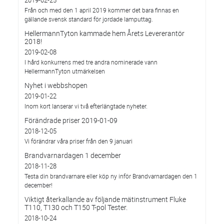
2019-02-25
Från och med den 1 april 2019 kommer det bara finnas en
gällande svensk standard för jordade lamputtag.
HellermannTyton kammade hem Årets Levererantör
2018!
2019-02-08
I hård konkurrens med tre andra nominerade vann
HellermannTyton utmärkelsen
Nyhet i webbshopen
2019-01-22
Inom kort lanserar vi två efterlängtade nyheter.
Förändrade priser 2019-01-09
2018-12-05
Vi förändrar våra priser från den 9 januari
Brandvarnardagen 1 december
2018-11-28
Testa din brandvarnare eller köp ny inför Brandvarnardagen den 1
december!
Viktigt återkallande av följande mätinstrument Fluke
T110, T130 och T150 T-pol Tester.
2018-10-24