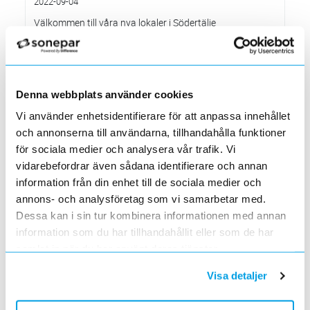
2022-09-04
Välkommen till våra nya lokaler i Södertälje
2022-05-31
Den 1 juni har vi ny adress i Södertälje
Förändrade priser 2022-06-30
2022-05-27
Denna webbplats använder cookies
Grundkurs för installatörer av Charge Amps produkter
Vi använder enhetsidentifierare för att anpassa innehållet
2022-04-01
och annonserna till användarna, tillhandahålla funktioner
En grundläggande certifieringsutbildning för installatörer
för sociala medier och analysera vår trafik. Vi
Förändrade priser 2022-05-01
vidarebefordrar även sådana identifierare och annan
2022-03-31
information från din enhet till de sociala medier och
Med anledning av stigande råvarupriser.
annons- och analysföretag som vi samarbetar med.
Ecovadis ger Elektroskandia högsta betyg inom
hållbarhetsarbete
Dessa kan i sin tur kombinera informationen med annan
2022-03-21
information som du har tillhandahållit eller som de har
Det oberoende analysföretaget Ecovadis har tilldelat
samlat in när du har använt deras tjänster.
Elektroskandia högsta möjliga betyg, Platina, för företagets
hållbarhetsarbete.
Visa detaljer
Med anledning av Rysslands invasion av Ukraina
2022-03-03