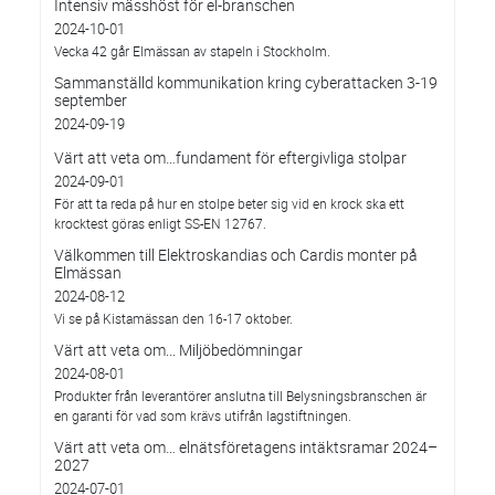
Intensiv mässhöst för el-branschen
2024-10-01
Vecka 42 går Elmässan av stapeln i Stockholm.
Sammanställd kommunikation kring cyberattacken 3-19
september
2024-09-19
Värt att veta om…fundament för eftergivliga stolpar
2024-09-01
För att ta reda på hur en stolpe beter sig vid en krock ska ett
krocktest göras enligt SS-EN 12767.
Välkommen till Elektroskandias och Cardis monter på
Elmässan
2024-08-12
Vi se på Kistamässan den 16-17 oktober.
Värt att veta om... Miljöbedömningar
2024-08-01
Produkter från leverantörer anslutna till Belysningsbranschen är
en garanti för vad som krävs utifrån lagstiftningen.
Värt att veta om… elnätsföretagens intäktsramar 2024–
2027
2024-07-01