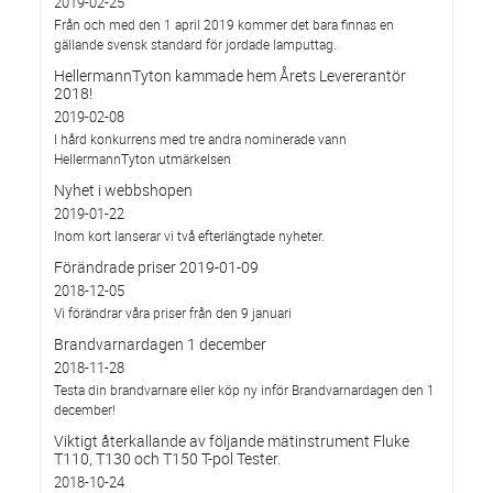
2019-02-25
Från och med den 1 april 2019 kommer det bara finnas en
gällande svensk standard för jordade lamputtag.
HellermannTyton kammade hem Årets Levererantör
2018!
2019-02-08
I hård konkurrens med tre andra nominerade vann
HellermannTyton utmärkelsen
Nyhet i webbshopen
2019-01-22
Inom kort lanserar vi två efterlängtade nyheter.
Förändrade priser 2019-01-09
2018-12-05
Vi förändrar våra priser från den 9 januari
Brandvarnardagen 1 december
2018-11-28
Testa din brandvarnare eller köp ny inför Brandvarnardagen den 1
december!
Viktigt återkallande av följande mätinstrument Fluke
T110, T130 och T150 T-pol Tester.
2018-10-24