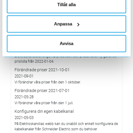
har Elektroskandia adresserat och tagit avstånd från alla
Tillåt alla
pågående affärsrelationer med Ryssland & Belarus.
Förändrade priser 2022-04-01
2022-03-01
Anpassa
Med anledning av stigande komponent- och metallpriser.
Prisavisering per den 4:e januari 2022
Avvisa
2021-12-03
Med anledning av rådande omvärldsläge så justerar
Elektroskandia Sverige AB prisbilden och presenterar ny gällande
prislista från 2022-01-04.
Förändrade priser 2021-10-01
2021-09-01
Vi förändrar våra priser från den 1 oktober.
Förändrade priser 2021-07-01
2021-05-28
Vi förändrar våra priser från den 1 juli.
Konfigurera din egen kabelkanal
2021-05-03
På Elektroskandias webb kan du snabbt och enkelt konfigurera de
kabelkanaler från Schneider Electric som du behöver.