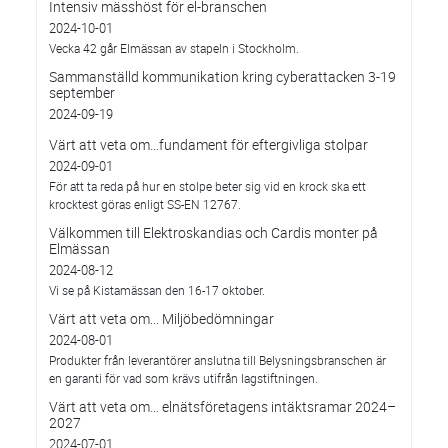
Intensiv mässhöst för el-branschen
2024-10-01
Vecka 42 går Elmässan av stapeln i Stockholm.
Sammanställd kommunikation kring cyberattacken 3-19
september
2024-09-19
Värt att veta om…fundament för eftergivliga stolpar
2024-09-01
För att ta reda på hur en stolpe beter sig vid en krock ska ett
krocktest göras enligt SS-EN 12767.
Välkommen till Elektroskandias och Cardis monter på
Elmässan
2024-08-12
Vi se på Kistamässan den 16-17 oktober.
Värt att veta om... Miljöbedömningar
2024-08-01
Produkter från leverantörer anslutna till Belysningsbranschen är
en garanti för vad som krävs utifrån lagstiftningen.
Värt att veta om… elnätsföretagens intäktsramar 2024–
2027
2024-07-01