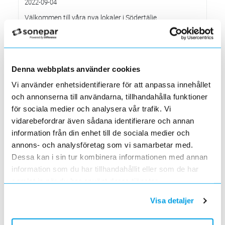
2022-09-04
Välkommen till våra nya lokaler i Södertälje
2022-05-31
Den 1 juni har vi ny adress i Södertälje
Förändrade priser 2022-06-30
2022-05-27
Denna webbplats använder cookies
Grundkurs för installatörer av Charge Amps produkter
Vi använder enhetsidentifierare för att anpassa innehållet
2022-04-01
och annonserna till användarna, tillhandahålla funktioner
En grundläggande certifieringsutbildning för installatörer
för sociala medier och analysera vår trafik. Vi
Förändrade priser 2022-05-01
vidarebefordrar även sådana identifierare och annan
2022-03-31
information från din enhet till de sociala medier och
Med anledning av stigande råvarupriser.
annons- och analysföretag som vi samarbetar med.
Ecovadis ger Elektroskandia högsta betyg inom
hållbarhetsarbete
Dessa kan i sin tur kombinera informationen med annan
2022-03-21
information som du har tillhandahållit eller som de har
Det oberoende analysföretaget Ecovadis har tilldelat
samlat in när du har använt deras tjänster.
Elektroskandia högsta möjliga betyg, Platina, för företagets
hållbarhetsarbete.
Visa detaljer
Med anledning av Rysslands invasion av Ukraina
2022-03-03