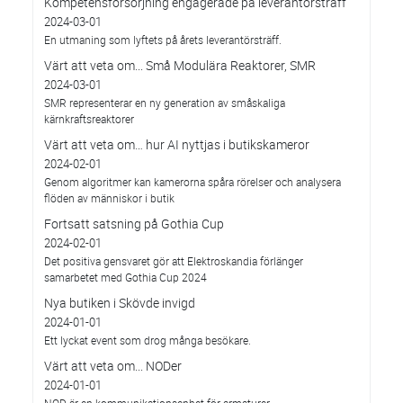
Kompetensförsörjning engagerade på leverantörsträff
2024-03-01
En utmaning som lyftets på årets leverantörsträff.
Värt att veta om... Små Modulära Reaktorer, SMR
2024-03-01
SMR representerar en ny generation av småskaliga
kärnkraftsreaktorer
Värt att veta om… hur AI nyttjas i butikskameror
2024-02-01
Genom algoritmer kan kamerorna spåra rörelser och analysera
flöden av människor i butik
Fortsatt satsning på Gothia Cup
2024-02-01
Det positiva gensvaret gör att Elektroskandia förlänger
samarbetet med Gothia Cup 2024
Nya butiken i Skövde invigd
2024-01-01
Ett lyckat event som drog många besökare.
Värt att veta om... NODer
2024-01-01
NOD är en kommunikationsenhet för armaturer