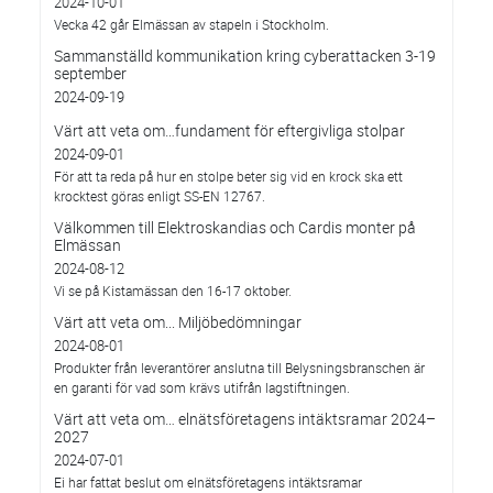
2024-10-01
Vecka 42 går Elmässan av stapeln i Stockholm.
Sammanställd kommunikation kring cyberattacken 3-19
september
2024-09-19
Värt att veta om…fundament för eftergivliga stolpar
2024-09-01
För att ta reda på hur en stolpe beter sig vid en krock ska ett
krocktest göras enligt SS-EN 12767.
Välkommen till Elektroskandias och Cardis monter på
Elmässan
2024-08-12
Vi se på Kistamässan den 16-17 oktober.
Värt att veta om... Miljöbedömningar
2024-08-01
Produkter från leverantörer anslutna till Belysningsbranschen är
en garanti för vad som krävs utifrån lagstiftningen.
Värt att veta om… elnätsföretagens intäktsramar 2024–
2027
2024-07-01
Ei har fattat beslut om elnätsföretagens intäktsramar