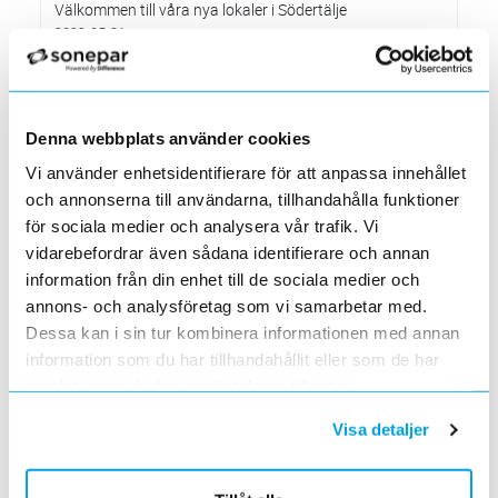
Välkommen till våra nya lokaler i Södertälje
2022-05-31
Den 1 juni har vi ny adress i Södertälje
Förändrade priser 2022-06-30
2022-05-27
Denna webbplats använder cookies
Grundkurs för installatörer av Charge Amps produkter
2022-04-01
Vi använder enhetsidentifierare för att anpassa innehållet
En grundläggande certifieringsutbildning för installatörer
och annonserna till användarna, tillhandahålla funktioner
Förändrade priser 2022-05-01
för sociala medier och analysera vår trafik. Vi
2022-03-31
vidarebefordrar även sådana identifierare och annan
Med anledning av stigande råvarupriser.
information från din enhet till de sociala medier och
Ecovadis ger Elektroskandia högsta betyg inom
annons- och analysföretag som vi samarbetar med.
hållbarhetsarbete
Dessa kan i sin tur kombinera informationen med annan
2022-03-21
information som du har tillhandahållit eller som de har
Det oberoende analysföretaget Ecovadis har tilldelat
Elektroskandia högsta möjliga betyg, Platina, för företagets
samlat in när du har använt deras tjänster.
hållbarhetsarbete.
Visa detaljer
Med anledning av Rysslands invasion av Ukraina
2022-03-03
har Elektroskandia adresserat och tagit avstånd från alla