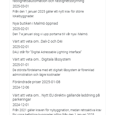
fastighetsautomation och fastighetsstyrning
2025-03-01
Från den 1 januari 2025 gäller ett nytt krav för större
lokalbyggnader.
Nya butiken i Malmö öppnad
2025-02-01
Den 7:e januari slog vi upp portarna till vår nya i Malmö.
Värt att veta om…Dali-2 och D4i
2025-02-01
DALI står för ”Digital Adressable Lighting Interface”
Värt att veta om… Digitala låssystem
2025-01-01
De största fördelarna med ett digitalt låssystem är förenklad
administration och lägre kostnader
Förändrade priser 2025-01-08
2024-12-06
Värt att veta om… Nytt EU direktiv gällande laddning på
parkeringar
2024-12-01
Från 2021 gäller kraven för nybyggnation, medan retroaktiva krav
för vissa befintliga byggnader införs från den 1 januari 2025.