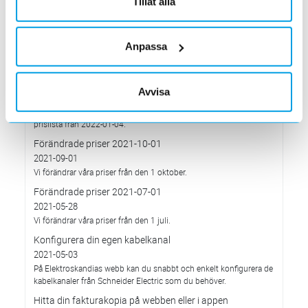
Tillåt alla
pågående affärsrelationer med Ryssland & Belarus.
Förändrade priser 2022-04-01
2022-03-01
Anpassa
Med anledning av stigande komponent- och metallpriser.
Prisavisering per den 4:e januari 2022
2021-12-03
Avvisa
Med anledning av rådande omvärldsläge så justerar
Elektroskandia Sverige AB prisbilden och presenterar ny gällande
prislista från 2022-01-04.
Förändrade priser 2021-10-01
2021-09-01
Vi förändrar våra priser från den 1 oktober.
Förändrade priser 2021-07-01
2021-05-28
Vi förändrar våra priser från den 1 juli.
Konfigurera din egen kabelkanal
2021-05-03
På Elektroskandias webb kan du snabbt och enkelt konfigurera de
kabelkanaler från Schneider Electric som du behöver.
Hitta din fakturakopia på webben eller i appen