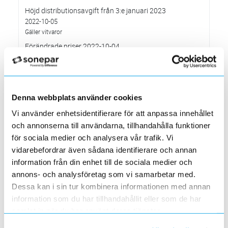
Höjd distributionsavgift från 3:e januari 2023
2022-10-05
Gäller vitvaror
Förändrade priser 2022-10-04
2022-09-04
Välkommen till våra nya lokaler i Södertälje
2022-05-31
Den 1 juni har vi ny adress i Södertälje
Denna webbplats använder cookies
Förändrade priser 2022-06-30
Vi använder enhetsidentifierare för att anpassa innehållet
2022-05-27
och annonserna till användarna, tillhandahålla funktioner
Grundkurs för installatörer av Charge Amps produkter
för sociala medier och analysera vår trafik. Vi
2022-04-01
vidarebefordrar även sådana identifierare och annan
En grundläggande certifieringsutbildning för installatörer
information från din enhet till de sociala medier och
Förändrade priser 2022-05-01
annons- och analysföretag som vi samarbetar med.
2022-03-31
Dessa kan i sin tur kombinera informationen med annan
Med anledning av stigande råvarupriser.
information som du har tillhandahållit eller som de har
Ecovadis ger Elektroskandia högsta betyg inom
samlat in när du har använt deras tjänster.
hållbarhetsarbete
2022-03-21