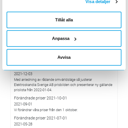
Visa detaljer
Det oberoende analysföretaget Ecovadis har tilldelat
Elektroskandia högsta möjliga betyg, Platina, för företagets
hållbarhetsarbete.
Tillåt alla
Med anledning av Rysslands invasion av Ukraina
2022-03-03
har Elektroskandia adresserat och tagit avstånd från alla
Anpassa
pågående affärsrelationer med Ryssland & Belarus.
Förändrade priser 2022-04-01
2022-03-01
Avvisa
Med anledning av stigande komponent- och metallpriser.
Prisavisering per den 4:e januari 2022
2021-12-03
Med anledning av rådande omvärldsläge så justerar
Elektroskandia Sverige AB prisbilden och presenterar ny gällande
prislista från 2022-01-04.
Förändrade priser 2021-10-01
2021-09-01
Vi förändrar våra priser från den 1 oktober.
Förändrade priser 2021-07-01
2021-05-28