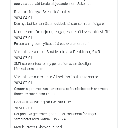
upp visa upp vårt breda erbjudande inom Säkerhet.
Rivstart för nya Skellefteå-butiken
2024-04-01
Den nya butiken är nästan dubbelt så stor som den tidigare.
Kompetensförsörjning engagerade på leverantörsträff
2024-03-01
En utmaning som lyftets på årets leverantörsträff.
Värt att veta om... Små Modulära Reaktorer, SMR
2024-03-01
SMR representerar en ny generation av småskaliga
kärnkraftsreaktorer
Värt att veta om… hur AI nyttjas i butikskameror
2024-02-01
Genom algoritmer kan kamerorna spåra rörelser och analysera
flöden av människor i butik
Fortsatt satsning på Gothia Cup
2024-02-01
Det positiva gensvaret gör att Elektroskandia förlänger
samarbetet med Gothia Cup 2024
Nya butiken i Skövde invigd