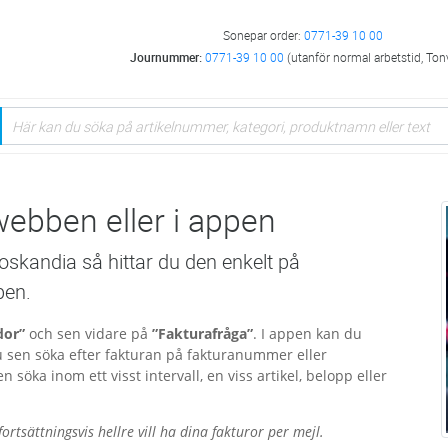
Sonepar order:
0771-39 10 00
Journummer:
0771-39 10 00
(utanför normal arbetstid, Ton
webben eller i appen
oskandia så hittar du den enkelt på
pen.
dor”
och sen vidare på
”Faktura­fråga”
. I appen kan du
 sen söka efter fakturan på faktura­nummer eller
 söka inom ett visst intervall, en viss artikel, belopp eller
rtsättningsvis hellre vill ha dina fakturor per mejl.