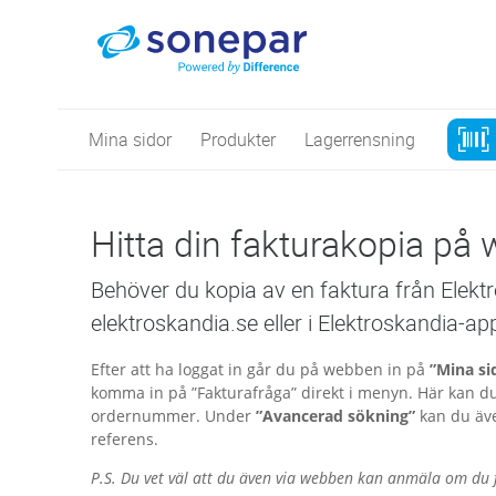
Mina sidor
Produkter
Lagerrensning
Hitta din fakturakopia på 
Behöver du kopia av en faktura från Elektr
elektroskandia.se eller i Elektro­skandia-ap
Efter att ha loggat in går du på webben in på
”Mina si
komma in på ”Fakturafråga” direkt i menyn. Här kan du
ordernummer. Under
”Avancerad sökning”
kan du även
referens.
P.S. Du vet väl att du även via webben kan anmäla om du fo