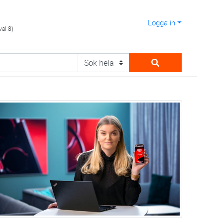
Logga in
val 8)