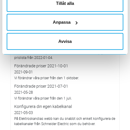
har Elektroskandia adresserat och tagit avstånd från alla
Tillåt alla
pågående affärsrelationer med Ryssland & Belarus.
Förändrade priser 2022-04-01
2022-03-01
Anpassa
Med anledning av stigande komponent- och metallpriser.
Prisavisering per den 4:e januari 2022
2021-12-03
Avvisa
Med anledning av rådande omvärldsläge så justerar
Elektroskandia Sverige AB prisbilden och presenterar ny gällande
prislista från 2022-01-04.
Förändrade priser 2021-10-01
2021-09-01
Vi förändrar våra priser från den 1 oktober.
Förändrade priser 2021-07-01
2021-05-28
Vi förändrar våra priser från den 1 juli.
Konfigurera din egen kabelkanal
2021-05-03
På Elektroskandias webb kan du snabbt och enkelt konfigurera de
kabelkanaler från Schneider Electric som du behöver.