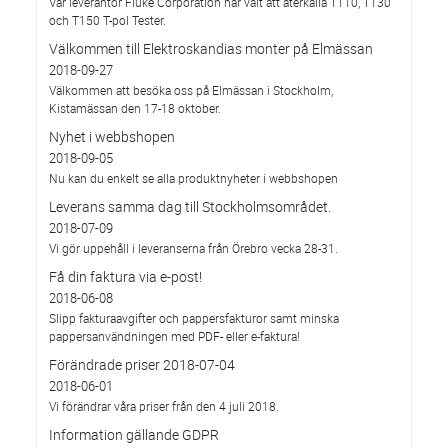
Vår leverantör Fluke Corporation har valt att återkalla T110, T130
och T150 T-pol Tester.
Välkommen till Elektroskandias monter på Elmässan
2018-09-27
Välkommen att besöka oss på Elmässan i Stockholm,
Kistamässan den 17-18 oktober.
Nyhet i webbshopen
2018-09-05
Nu kan du enkelt se alla produktnyheter i webbshopen
Leverans samma dag till Stockholmsområdet.
2018-07-09
Vi gör uppehåll i leveranserna från Örebro vecka 28-31.
Få din faktura via e-post!
2018-06-08
Slipp fakturaavgifter och pappersfakturor samt minska
pappersanvändningen med PDF- eller e-faktura!
Förändrade priser 2018-07-04
2018-06-01
Vi förändrar våra priser från den 4 juli 2018.
Information gällande GDPR