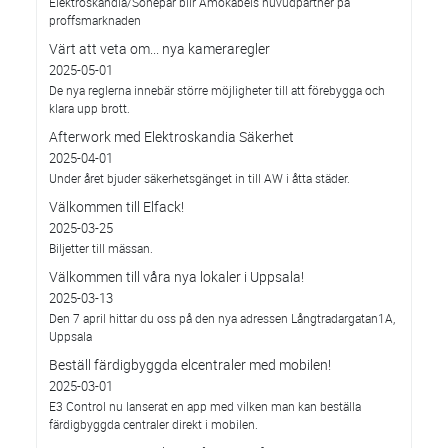
Elektroskandia/Sonepar blir Amokabels huvudpartner på
proffsmarknaden
Värt att veta om... nya kameraregler
2025-05-01
De nya reglerna innebär större möjligheter till att förebygga och
klara upp brott.
Afterwork med Elektroskandia Säkerhet
2025-04-01
Under året bjuder säkerhetsgänget in till AW i åtta städer.
Välkommen till Elfack!
2025-03-25
Biljetter till mässan.
Välkommen till våra nya lokaler i Uppsala!
2025-03-13
Den 7 april hittar du oss på den nya adressen Långtradargatan1A,
Uppsala
Beställ färdigbyggda elcentraler med mobilen!
2025-03-01
E3 Control nu lanserat en app med vilken man kan beställa
färdigbyggda centraler direkt i mobilen.