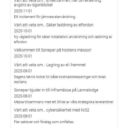
Värt att veta om… Effekttariffen, när din elräkning
avgörs av ögonblicket
2025-11-01
Ett incitament för jämnare elanvändning.
Värt att veta om… Säker laddning av elfordon
2025-10-01
Ny vägledning för säker installation, användning och laddning av
elfordon
Välkommen till Sonepar på höstens mässor!
2025-10-01
Värt att veta om... Lagring av el i hemmet
2025-09-01
Dagens teknik bidrar till både kostnadsbesparingar och ökad
resiliens.
Sonepar bjuder in till Inframässa på Lannalodge
2025-08-01
Mässa tillsammans med ett 30-tal av våra strategiska leverantörer.
Värt att veta om... cybersäkerhet med NIS2
2025-08-01
Fler sektorer och företag som omfattas.