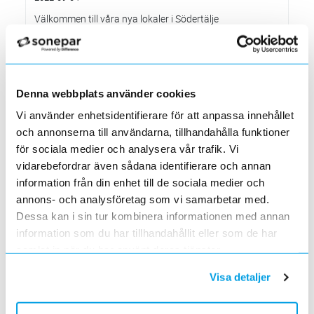
Välkommen till våra nya lokaler i Södertälje
2022-05-31
Den 1 juni har vi ny adress i Södertälje
Förändrade priser 2022-06-30
2022-05-27
Denna webbplats använder cookies
Grundkurs för installatörer av Charge Amps produkter
Vi använder enhetsidentifierare för att anpassa innehållet
2022-04-01
och annonserna till användarna, tillhandahålla funktioner
En grundläggande certifieringsutbildning för installatörer
för sociala medier och analysera vår trafik. Vi
Förändrade priser 2022-05-01
vidarebefordrar även sådana identifierare och annan
2022-03-31
information från din enhet till de sociala medier och
Med anledning av stigande råvarupriser.
annons- och analysföretag som vi samarbetar med.
Ecovadis ger Elektroskandia högsta betyg inom
hållbarhetsarbete
Dessa kan i sin tur kombinera informationen med annan
2022-03-21
information som du har tillhandahållit eller som de har
Det oberoende analysföretaget Ecovadis har tilldelat
samlat in när du har använt deras tjänster.
Elektroskandia högsta möjliga betyg, Platina, för företagets
hållbarhetsarbete.
Visa detaljer
Med anledning av Rysslands invasion av Ukraina
2022-03-03