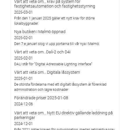
Värt att veta om... krav på system för
fastighetsautomation och fastighetsstyrning
2025-03-01
Från den 1 januari 2025 gäller ett nytt krav för större
lokalbyggnader.
Nya butiken i Malmö öppnad
2025-02-01
Den 7:e januari slog vi upp portarna till vår nya i Malmö.
Värt att veta om…Dali-2 och D4i
2025-02-01
DALI står för ”Digital Adressable Lighting Interface”
Värt att veta om… Digitala låssystem
2025-01-01
De största fördelarna med ett digitalt låssystem är förenklad
administration och lägre kostnader
Förändrade priser 2025-01-08
2024-12-06
Värt att veta om… Nytt EU direktiv gällande laddning på
parkeringar
2024-12-01
Från 2021 gäller kraven för nybyggnation, medan retroaktiva krav