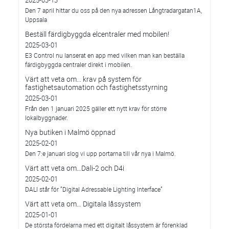
2025-03-13
Den 7 april hittar du oss på den nya adressen Långtradargatan1A,
Uppsala
Beställ färdigbyggda elcentraler med mobilen!
2025-03-01
E3 Control nu lanserat en app med vilken man kan beställa
färdigbyggda centraler direkt i mobilen.
Värt att veta om... krav på system för
fastighetsautomation och fastighetsstyrning
2025-03-01
Från den 1 januari 2025 gäller ett nytt krav för större
lokalbyggnader.
Nya butiken i Malmö öppnad
2025-02-01
Den 7:e januari slog vi upp portarna till vår nya i Malmö.
Värt att veta om…Dali-2 och D4i
2025-02-01
DALI står för ”Digital Adressable Lighting Interface”
Värt att veta om… Digitala låssystem
2025-01-01
De största fördelarna med ett digitalt låssystem är förenklad