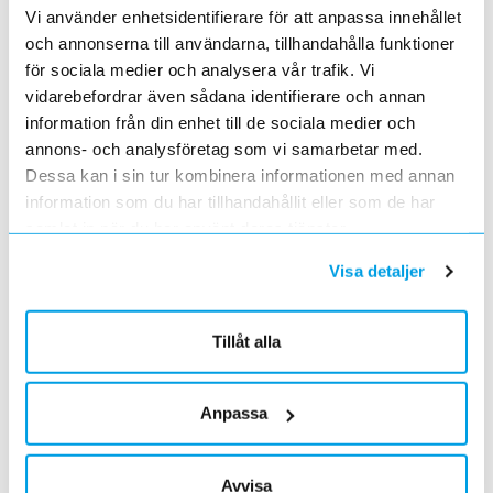
2022-10-27
Vi använder enhetsidentifierare för att anpassa innehållet
till nya lokaler i Arninge.
och annonserna till användarna, tillhandahålla funktioner
Höjd distributionsavgift från 3:e januari 2023
för sociala medier och analysera vår trafik. Vi
2022-10-05
vidarebefordrar även sådana identifierare och annan
Gäller vitvaror
information från din enhet till de sociala medier och
Förändrade priser 2022-10-04
annons- och analysföretag som vi samarbetar med.
2022-09-04
Dessa kan i sin tur kombinera informationen med annan
Välkommen till våra nya lokaler i Södertälje
information som du har tillhandahållit eller som de har
2022-05-31
samlat in när du har använt deras tjänster.
Den 1 juni har vi ny adress i Södertälje
Förändrade priser 2022-06-30
Visa detaljer
2022-05-27
Grundkurs för installatörer av Charge Amps produkter
Tillåt alla
2022-04-01
En grundläggande certifieringsutbildning för installatörer
Förändrade priser 2022-05-01
Anpassa
2022-03-31
Med anledning av stigande råvarupriser.
Ecovadis ger Elektroskandia högsta betyg inom
Avvisa