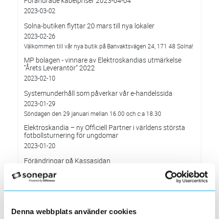
Förändrade kabelpriser 2023-04-04
2023-03-02
Solna-butiken flyttar 20 mars till nya lokaler
2023-02-26
Välkommen till vår nya butik på Banvaktsvägen 24, 171 48 Solna!
MP bolagen - vinnare av Elektroskandias utmärkelse
”Årets Leverantör” 2022
2023-02-10
Systemunderhåll som påverkar vår e-handelssida
2023-01-29
Söndagen den 29 januari mellan 16.00 och c:a 18.30
Elektroskandia – ny Officiell Partner i världens största
fotbollsturnering för ungdomar
2023-01-20
Förändringar på Kassasidan
2023-01-10
Förändrade priser 2023-01-03
2022-11-30
Elektroskandia Täby flyttar den 31 oktober
Denna webbplats använder cookies