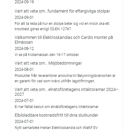
2024-09-19
Värt att veta om…fundament för eftergivliga stolpar
2024-09-01
För att ta reda på hur en stolpe beter sig vid en krock ska ett
krocktest göras enligt SS-EN 12767.
Välkommen till Elektroskandias och Cardis monter på
Elmässan
2024-08-12
Vi se på Kistamässan den 16-17 oktober.
Värt att veta om... Miljöbedömningar
2024-08-01
Produkter från leverantörer anslutna till Belysningsbranschen är
en garanti för vad som krävs utifrån lagstiftningen.
Värt att veta om… elnätsföretagens intäktsramar 2024–
2027
2024-07-01
Ei har fattat beslut om elnätsföretagens intäktsramar
Elbilsladdare kostnadsfritt till dina slutkunder
2024-07-01
Nytt samarbete mellan Elektroskandia och Wattif EV