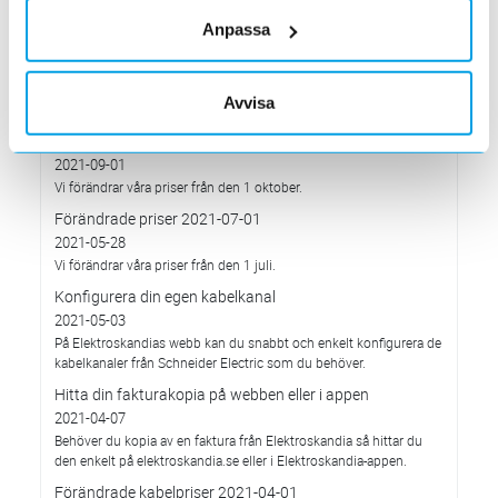
Prisavisering per den 4:e januari 2022
Anpassa
2021-12-03
Med anledning av rådande omvärldsläge så justerar
Elektroskandia Sverige AB prisbilden och presenterar ny gällande
Avvisa
prislista från 2022-01-04.
Förändrade priser 2021-10-01
2021-09-01
Vi förändrar våra priser från den 1 oktober.
Förändrade priser 2021-07-01
2021-05-28
Vi förändrar våra priser från den 1 juli.
Konfigurera din egen kabelkanal
2021-05-03
På Elektroskandias webb kan du snabbt och enkelt konfigurera de
kabelkanaler från Schneider Electric som du behöver.
Hitta din fakturakopia på webben eller i appen
2021-04-07
Behöver du kopia av en faktura från Elektroskandia så hittar du
den enkelt på elektroskandia.se eller i Elektro­skandia-appen.
Förändrade kabelpriser 2021-04-01