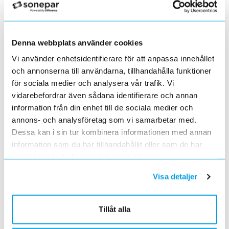
2022-05-27
Grundkurs för installatörer av Charge Amps produkter
2022-04-01
Denna webbplats använder cookies
En grundläggande certifieringsutbildning för installatörer
Vi använder enhetsidentifierare för att anpassa innehållet
Förändrade priser 2022-05-01
och annonserna till användarna, tillhandahålla funktioner
2022-03-31
Med anledning av stigande råvarupriser.
för sociala medier och analysera vår trafik. Vi
vidarebefordrar även sådana identifierare och annan
Ecovadis ger Elektroskandia högsta betyg inom
hållbarhetsarbete
information från din enhet till de sociala medier och
2022-03-21
annons- och analysföretag som vi samarbetar med.
Det oberoende analysföretaget Ecovadis har tilldelat
Dessa kan i sin tur kombinera informationen med annan
Elektroskandia högsta möjliga betyg, Platina, för företagets
information som du har tillhandahållit eller som de har
hållbarhetsarbete.
samlat in när du har använt deras tjänster.
Med anledning av Rysslands invasion av Ukraina
2022-03-03
Visa detaljer
har Elektroskandia adresserat och tagit avstånd från alla
pågående affärsrelationer med Ryssland & Belarus.
Förändrade priser 2022-04-01
Tillåt alla
2022-03-01
Med anledning av stigande komponent- och metallpriser.