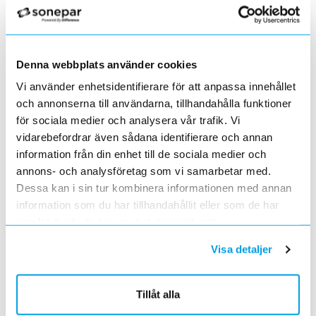
Förändrade priser 2022-06-30
2022-05-27
Grundkurs för installatörer av Charge Amps produkter
2022-04-01
Denna webbplats använder cookies
En grundläggande certifieringsutbildning för installatörer
Vi använder enhetsidentifierare för att anpassa innehållet
Förändrade priser 2022-05-01
och annonserna till användarna, tillhandahålla funktioner
2022-03-31
för sociala medier och analysera vår trafik. Vi
Med anledning av stigande råvarupriser.
vidarebefordrar även sådana identifierare och annan
Ecovadis ger Elektroskandia högsta betyg inom
information från din enhet till de sociala medier och
hållbarhetsarbete
2022-03-21
annons- och analysföretag som vi samarbetar med.
Det oberoende analysföretaget Ecovadis har tilldelat
Dessa kan i sin tur kombinera informationen med annan
Elektroskandia högsta möjliga betyg, Platina, för företagets
information som du har tillhandahållit eller som de har
hållbarhetsarbete.
samlat in när du har använt deras tjänster.
Med anledning av Rysslands invasion av Ukraina
2022-03-03
Visa detaljer
har Elektroskandia adresserat och tagit avstånd från alla
pågående affärsrelationer med Ryssland & Belarus.
Förändrade priser 2022-04-01
Tillåt alla
2022-03-01