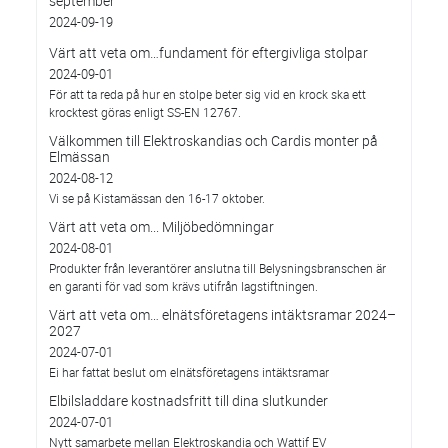
september
2024-09-19
Värt att veta om…fundament för eftergivliga stolpar
2024-09-01
För att ta reda på hur en stolpe beter sig vid en krock ska ett
krocktest göras enligt SS-EN 12767.
Välkommen till Elektroskandias och Cardis monter på
Elmässan
2024-08-12
Vi se på Kistamässan den 16-17 oktober.
Värt att veta om... Miljöbedömningar
2024-08-01
Produkter från leverantörer anslutna till Belysningsbranschen är
en garanti för vad som krävs utifrån lagstiftningen.
Värt att veta om… elnätsföretagens intäktsramar 2024–
2027
2024-07-01
Ei har fattat beslut om elnätsföretagens intäktsramar
Elbilsladdare kostnadsfritt till dina slutkunder
2024-07-01
Nytt samarbete mellan Elektroskandia och Wattif EV