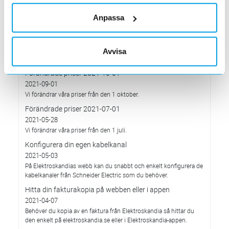
Med anledning av stigande komponent- och metallpriser.
Anpassa
Prisavisering per den 4:e januari 2022
2021-12-03
Med anledning av rådande omvärldsläge så justerar
Elektroskandia Sverige AB prisbilden och presenterar ny gällande
Avvisa
prislista från 2022-01-04.
Förändrade priser 2021-10-01
2021-09-01
Vi förändrar våra priser från den 1 oktober.
Förändrade priser 2021-07-01
2021-05-28
Vi förändrar våra priser från den 1 juli.
Konfigurera din egen kabelkanal
2021-05-03
På Elektroskandias webb kan du snabbt och enkelt konfigurera de
kabelkanaler från Schneider Electric som du behöver.
Hitta din fakturakopia på webben eller i appen
2021-04-07
Behöver du kopia av en faktura från Elektroskandia så hittar du
den enkelt på elektroskandia.se eller i Elektro­skandia-appen.