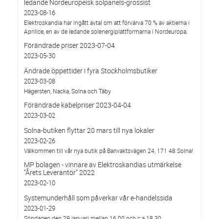
ledande Nordeuropeisk solpanels-grossist
2023-08-16
Elektroskandia har ingått avtal om att förvärva 70 % av aktierna i
Aprilice, en av de ledande solenergiplattformarna i Nordeuropa.
Förändrade priser 2023-07-04
2023-05-30
Ändrade öppettider i fyra Stockholmsbutiker
2023-03-08
Hägersten, Nacka, Solna och Täby
Förändrade kabelpriser 2023-04-04
2023-03-02
Solna-butiken flyttar 20 mars till nya lokaler
2023-02-26
Välkommen till vår nya butik på Banvaktsvägen 24, 171 48 Solna!
MP bolagen - vinnare av Elektroskandias utmärkelse
”Årets Leverantör” 2022
2023-02-10
Systemunderhåll som påverkar vår e-handelssida
2023-01-29
Söndagen den 29 januari mellan 16.00 och c:a 18.30