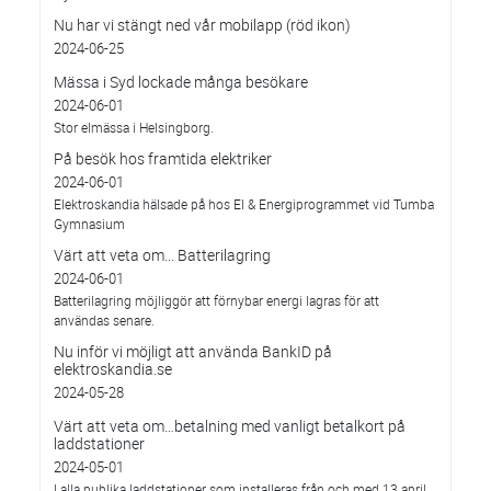
Nu har vi stängt ned vår mobilapp (röd ikon)
2024-06-25
Mässa i Syd lockade många besökare
2024-06-01
Stor elmässa i Helsingborg.
På besök hos framtida elektriker
2024-06-01
Elektroskandia hälsade på hos El & Energiprogrammet vid Tumba
Gymnasium
Värt att veta om... Batterilagring
2024-06-01
Batterilagring möjliggör att förnybar energi lagras för att
användas senare.
Nu inför vi möjligt att använda BankID på
elektroskandia.se
2024-05-28
Värt att veta om…betalning med vanligt betalkort på
laddstationer
2024-05-01
I alla publika laddstationer som installeras från och med 13 april