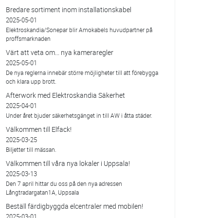
Bredare sortiment inom installationskabel
2025-05-01
Elektroskandia/Sonepar blir Amokabels huvudpartner på
proffsmarknaden
Värt att veta om... nya kameraregler
2025-05-01
De nya reglerna innebär större möjligheter till att förebygga
och klara upp brott.
Afterwork med Elektroskandia Säkerhet
2025-04-01
Under året bjuder säkerhetsgänget in till AW i åtta städer.
Välkommen till Elfack!
2025-03-25
Biljetter till mässan.
Välkommen till våra nya lokaler i Uppsala!
2025-03-13
Den 7 april hittar du oss på den nya adressen
Långtradargatan1A, Uppsala
Beställ färdigbyggda elcentraler med mobilen!
2025-03-01