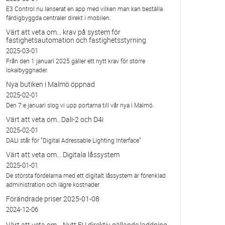
E3 Control nu lanserat en app med vilken man kan beställa
färdigbyggda centraler direkt i mobilen.
Värt att veta om... krav på system för
fastighetsautomation och fastighetsstyrning
2025-03-01
Från den 1 januari 2025 gäller ett nytt krav för större
lokalbyggnader.
Nya butiken i Malmö öppnad
2025-02-01
Den 7:e januari slog vi upp portarna till vår nya i Malmö.
Värt att veta om…Dali-2 och D4i
2025-02-01
DALI står för ”Digital Adressable Lighting Interface”
Värt att veta om… Digitala låssystem
2025-01-01
De största fördelarna med ett digitalt låssystem är förenklad
administration och lägre kostnader
Förändrade priser 2025-01-08
2024-12-06
Värt att veta om… Nytt EU direktiv gällande laddning