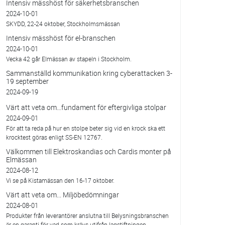
Intensiv mässhöst för säkerhetsbranschen
2024-10-01
SKYDD, 22-24 oktober, Stockholmsmässan
Intensiv mässhöst för el-branschen
2024-10-01
Vecka 42 går Elmässan av stapeln i Stockholm.
Sammanställd kommunikation kring cyberattacken 3-
19 september
2024-09-19
Värt att veta om…fundament för eftergivliga stolpar
2024-09-01
För att ta reda på hur en stolpe beter sig vid en krock ska ett
krocktest göras enligt SS-EN 12767.
Välkommen till Elektroskandias och Cardis monter på
Elmässan
2024-08-12
Vi se på Kistamässan den 16-17 oktober.
Värt att veta om... Miljöbedömningar
2024-08-01
Produkter från leverantörer anslutna till Belysningsbranschen
är en garanti för vad som krävs utifrån lagstiftningen.